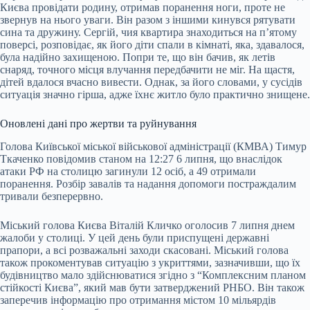
Києва провідати родину, отримав поранення ноги, проте не
звернув на нього уваги. Він разом з іншими кинувся рятувати
сина та дружину. Сергій, чия квартира знаходиться на п’ятому
поверсі, розповідає, як його діти спали в кімнаті, яка, здавалося,
була надійно захищеною. Попри те, що він бачив, як летів
снаряд, точного місця влучання передбачити не міг. На щастя,
дітей вдалося вчасно вивести. Однак, за його словами, у сусідів
ситуація значно гірша, адже їхнє житло було практично знищене.
Оновлені дані про жертви та руйнування
Голова Київської міської військової адміністрації (КМВА) Тимур
Ткаченко повідомив станом на 12:27 6 липня, що внаслідок
атаки РФ на столицю загинули 12 осіб, а 49 отримали
поранення. Розбір завалів та надання допомоги постраждалим
тривали безперервно.
Міський голова Києва Віталій Кличко оголосив 7 липня днем
жалоби у столиці. У цей день були приспущені державні
прапори, а всі розважальні заходи скасовані. Міський голова
також прокоментував ситуацію з укриттями, зазначивши, що їх
будівництво мало здійснюватися згідно з “Комплексним планом
стійкості Києва”, який мав бути затверджений РНБО. Він також
заперечив інформацію про отримання містом 10 мільярдів