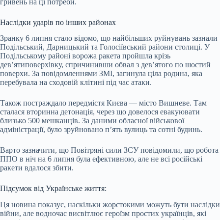
гривень на ці потреби.
Наслідки ударів по інших районах
Зранку 6 липня стало відомо, що найбільших руйнувань зазнали
Подільський, Дарницький та Голосіївський райони столиці. У
Подільському районі ворожа ракета пройшла крізь
дев’ятиповерхівку, спричинивши обвал з дев’ятого по шостий
поверхи. За повідомленнями ЗМІ, загинула ціла родина, яка
перебувала на сходовій клітині під час атаки.
Також постраждало передмістя Києва — місто Вишневе. Там
сталася вторинна детонація, через що довелося евакуювати
близько 500 мешканців. За даними обласної військової
адміністрації, було зруйновано п’ять вулиць та сотні будинь.
Варто зазначити, що Повітряні сили ЗСУ повідомили, що робота
ППО в ніч на 6 липня була ефективною, але не всі російські
ракети вдалося збити.
Підсумок від Українське життя:
Ця новина показує, наскільки жорстокими можуть бути наслідки
війни, але водночас висвітлює героїзм простих українців, які