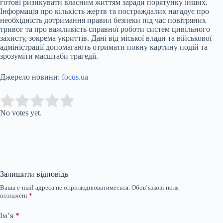
готові ризикувати власним життям заради порятунку інших.
Інформація про кількість жертв та постраждалих нагадує про
необхідність дотримання правил безпеки під час повітряних
тривог та про важливість справної роботи систем цивільного
захисту, зокрема укриттів. Дані від міської влади та військової
адміністрації допомагають отримати повну картину подій та
зрозуміти масштаби трагедії.
Джерело новини:
focus.ua
Submit Rating
Rate this item:
No votes yet.
Залишити відповідь
Ваша e-mail адреса не оприлюднюватиметься.
Обов’язкові поля
позначені
*
Ім’я
*