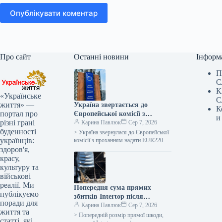
Опублікувати коментар
Про сайт
Останні новини
Інформ
П
С
К
«Українське
С
життя» —
Україна звертається до
К
портал про
Європейської комісії з
и
різні грані
проханням про виділення 220
Карина Павлюк
Сер 7, 2026
буденності
мільйонів євро для допомоги
> Україна звернулася до Європейської
українців:
сільськогосподарським
комісії з проханням надати EUR220
здоров'я,
виробникам у зв’язку з
красу,
блокуванням портів.
культуру та
військові
реалії. Ми
Попередня сума прямих
публікуємо
збитків Intertop після
поради для
знищення головного складу
Карина Павлюк
Сер 7, 2026
життя та
сягає 450 мільйонів гривень
> Попередній розмір прямої шкоди,
статті, які