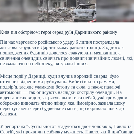
Київ під обстрілом: герої серед руїн Дарницького району
Під час чергового російського удару 6 липня постраждала
житлова забудова в Дарницькому районі столиці. З одного з
пошкоджених будинків довелося евакуювати мешканців, а
свідчення очевидців свідчать про подвиги звичайних людей, які,
незважаючи на небезпеку, рятували інших.
Місце події у Дарниці, куди влучив ворожий снаряд, було
оточене свідченнями руйнувань. Вибиті вікна з рамами,
подвір’я, засіяне уламками бетону та скла, а також палаючі
автомобілі — так описують наслідки обстрілу очевидці. На
відеозаписах видно, як рятувальники та небайдужі громадяни
обережно виводять літню жінку, яка, ймовірно, зазнала шоку,
переступаючи через будівельне сміття, що вкривало шлях до
безпеки.
У репортажі “Суспільного” згадуються двоє чоловіків, Павло та
Сергій, які проявили неабияку мужність. Павло, який приїхав до