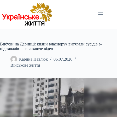
Перейти
до
вмісту
Вибухи на Дарниці: кияни власноруч витягали сусідів з-
під завалів — вражаюче відео
Карина Павлюк
06.07.2026
Військове життя