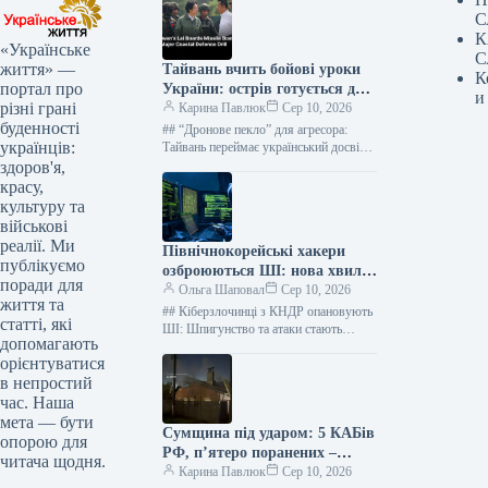
С
К
«Українське
С
життя» —
Тайвань вчить бойові уроки
К
портал про
України: острів готується до
и
різні грані
війни з Китаєм
Карина Павлюк
Сер 10, 2026
буденності
## “Дронове пекло” для агресора:
українців:
Тайвань переймає український досвід
протистояння Китайській Народній
здоров'я,
Республіці Міністерство оборони
красу,
Тайваню активно інтегрує безпілотні
культуру та
технології…
військові
реалії. Ми
Північнокорейські хакери
публікуємо
озброюються ШІ: нова хвиля
поради для
кіберзагроз вже тут
Ольга Шаповал
Сер 10, 2026
життя та
## Кіберзлочинці з КНДР опановують
статті, які
ШІ: Шпигунство та атаки стають
допомагають
“розумнішими” Південнокорейська
орієнтуватися
компанія Genians, що спеціалізується
в непростий
на кібербезпеці, виявила тривожну…
час. Наша
мета — бути
Сумщина під ударом: 5 КАБів
опорою для
РФ, п’ятеро поранених –
читача щодня.
актуальні дані
Карина Павлюк
Сер 10, 2026