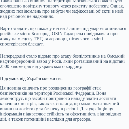
Також близько опівночі на території Московської області було
оголошено повітряну тривогу через ракетну небезпеку. Однак,
жодних повідомлень про вибухи чи зафіксовані об’єкти в небі
над регіоном не надходило.
Варто згадати, що також у ніч на 7 липня під ударом опинилося
російське місто Бєлгород. OSINT-джерела повідомляли про
атаку на місцеву ТЕЦ та аеропорт, після чого в місті
спостерігався блекаут.
Напередодні стало відомо про атаку безпілотників на Омський
нафтопереробний завод у Росії, який розташований на відстані
2500 кілометрів від українського кордону.
Підсумок від Українське життя:
Ця новина свідчить про розширення географії атак
безпілотників на території Російської Федерації. Вона
демонструє, що засоби повітряного нападу здатні досягати
ключових центрів, таких як столиця, що може мати значний
вплив на логістику та безпеку в регіоні. Для українців ця
інформація підкреслює стійкість та ефективність відповідних
дій, а також потенційні наслідки для агресора.