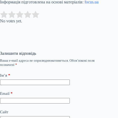
Інформація підготовлена на основі матеріалів:
focus.ua
Submit Rating
Rate this item:
No votes yet.
Залишити відповідь
Ваша e-mail адреса не оприлюднюватиметься.
Обов’язкові поля
позначені
*
Ім’я
*
Email
*
Сайт