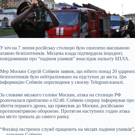
У ніч на 7 липня російську столицю було охоплено масованою
атакою безпілотників. Місцева влада підтвердила інцидент,
повідомивши про “падіння уламків” внаслідок нальоту БПЛА.
Мер Москви Сергій Собянін заявив, що нібито понад 20 ударних
безпілотників було нейтралізовано на підступах до міста. Цю
інформацію Собянін оприлюднив у своєму Telegram-каналі.
За словами міського голови Москви, атака на столицю РФ
розпочалася приблизно о 02:40
. Собянін спершу інформував про
збиття першого дрона, що прямував до Москви, російською
протиповітряною обороною. Протягом наступних годин атака
на місто тривала до самого ранку.
“Фахівці екстрених служб працюють на місцях падіння уламків”,
— зазначив Собянін.