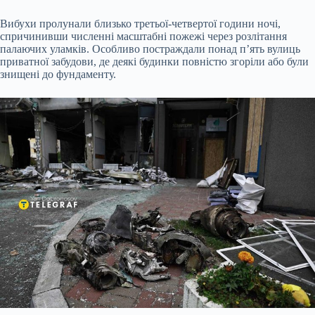
Вибухи пролунали близько третьої-четвертої години ночі,
спричинивши численні масштабні пожежі через розлітання
палаючих уламків. Особливо постраждали понад п’ять вулиць
приватної забудови, де деякі будинки повністю згоріли або були
знищені до фундаменту.