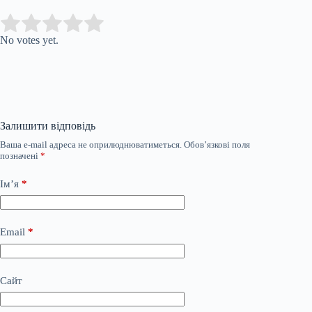
Submit Rating
Rate this item:
No votes yet.
Залишити відповідь
Ваша e-mail адреса не оприлюднюватиметься.
Обов’язкові поля
позначені
*
Ім’я
*
Email
*
Сайт