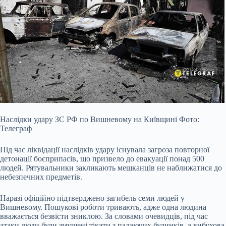
Наслідки удару ЗС РФ по Вишневому на Київщині Фото:
Телеграф
Під час ліквідації наслідків удару існувала загроза повторної
детонації боєприпасів, що призвело до евакуації понад 500
людей. Рятувальники закликають мешканців не наближатися до
небезпечних предметів.
Наразі офіційно підтверджено загибель семи людей у
Вишневому. Пошукові роботи тривають, адже одна людина
вважається безвісти зниклою. За словами очевидців, під час
атаки люди були змушені тікати з палаючих будинків, а вибухова