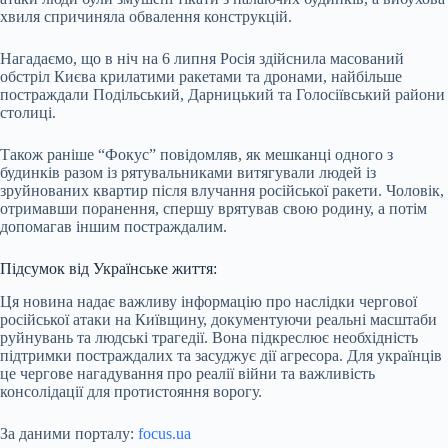
хвиля спричиняла обвалення конструкцій.
Нагадаємо, що в ніч на 6 липня Росія здійснила масований
обстріл Києва крилатими ракетами та дронами, найбільше
постраждали Подільський, Дарницький та Голосіївський райони
столиці.
Також раніше “Фокус” повідомляв, як мешканці одного з
будинків разом із рятувальниками витягували людей із
зруйнованих квартир після влучання російської ракети. Чоловік,
отримавши поранення, спершу врятував свою родину, а потім
допомагав іншим постраждалим.
Підсумок від Українське життя:
Ця новина надає важливу інформацію про наслідки чергової
російської атаки на Київщину, документуючи реальні масштаби
руйнувань та людські трагедії. Вона підкреслює необхідність
підтримки постраждалих та засуджує дії агресора. Для українців
це чергове нагадування про реалії війни та важливість
консолідації для протистояння ворогу.
За даними порталу:
focus.ua