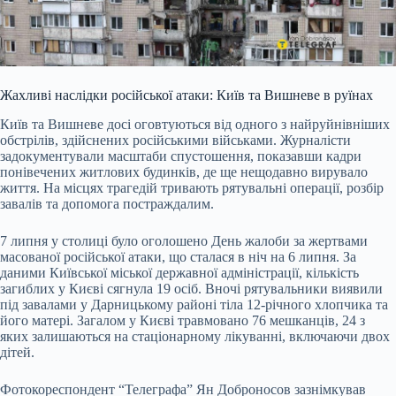
Жахливі наслідки російської атаки: Київ та Вишневе в руїнах
Київ та Вишневе досі оговтуються від одного з найруйнівніших
обстрілів, здійснених російськими військами. Журналісти
задокументували масштаби спустошення, показавши кадри
понівечених житлових будинків, де ще нещодавно вирувало
життя. На місцях трагедій тривають рятувальні операції, розбір
завалів та допомога постраждалим.
7 липня у столиці було оголошено День жалоби за жертвами
масованої російської атаки, що сталася в ніч на 6 липня. За
даними Київської міської державної адміністрації, кількість
загиблих у Києві сягнула 19 осіб. Вночі рятувальники виявили
під завалами у Дарницькому районі тіла 12-річного хлопчика та
його матері. Загалом у Києві травмовано 76 мешканців, 24 з
яких залишаються на стаціонарному лікуванні, включаючи двох
дітей.
Фотокореспондент “Телеграфа” Ян Доброносов зазнімкував