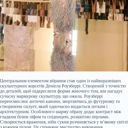
Центральним елементом вбрання став один із найвиразніших
скульптурних корсетів Деніела Роузберрі. Створений з точністю
до деталей, щоб підкреслити форми жіночого тіла, він нагадує
сучасну мармурову скульптуру, що ожила. Роузберрі
переосмислює античні канони, звертаючись до футуризму та
створюючи силует, який одночасно видається легким і
архітектурним. Особливого шарму образу додає контраст між
гладким білим ліфом та спідницею, розшитою перлами.
Створюється враження, ніби сукня розчиняється у м’якому світлі
з кожним рухом. Це справжнє мистецтво виконання.