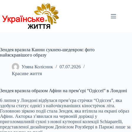
Перейти
до
вмісту
Зендея вразила Канни сукнею-шедевром: фото
найяскравішого образу
Уляна Колісник
07.07.2026
Красиве життя
Зендея вразила образом Афіни на прем’єрі “Одіссеї” в Лондоні
6 липня у Лондоні відбулася прем’єра стрічки “Одіссея”, яка
здобула статус однієї з найочікуваніших кінострічок літа.
Головною зіркою події стала Зендея, яка втілила на екрані образ
Афіни. Акторка з’явилася на червоній доріжці у
приголомшливій сукні з нової кутюрної колекції Schiaparelli,
представленої дизайнером Деніелом Роузберрі в Парижі лише за