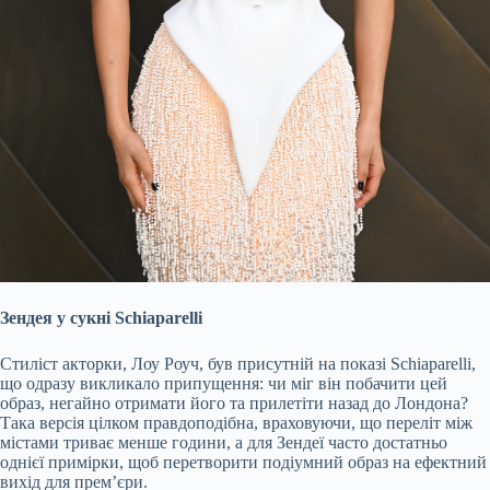
Зендея у сукні Schiaparelli
Стиліст акторки, Лоу Роуч, був присутній на показі Schiaparelli,
що одразу викликало припущення: чи міг він побачити цей
образ, негайно отримати його та прилетіти назад до Лондона?
Така версія цілком правдоподібна, враховуючи, що переліт між
містами триває менше години, а для Зендеї часто достатньо
однієї примірки, щоб перетворити подіумний образ на ефектний
вихід для прем’єри.