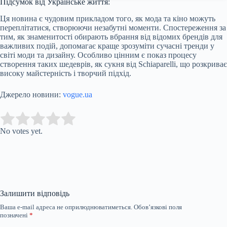
Підсумок від Українське життя:
Ця новина є чудовим прикладом того, як мода та кіно можуть
переплітатися, створюючи незабутні моменти. Спостереження за
тим, як знаменитості обирають вбрання від відомих брендів для
важливих подій, допомагає краще зрозуміти сучасні тренди у
світі моди та дизайну. Особливо цінним є показ процесу
створення таких шедеврів, як сукня від Schiaparelli, що розкриває
високу майстерність і творчий підхід.
Джерело новини:
vogue.ua
Submit Rating
Rate this item:
No votes yet.
Залишити відповідь
Ваша e-mail адреса не оприлюднюватиметься.
Обов’язкові поля
позначені
*