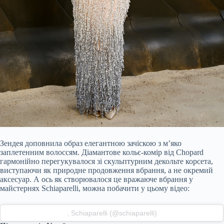
Зендея доповнила образ елегантною зачіскою з м’яко
заплетенним волоссям. Діамантове кольє-комір від Chopard
гармонійно перегукувалося зі скульптурним декольте корсета,
виступаючи як природне продовження вбрання, а не окремий
аксесуар. А ось як створювалося це вражаюче вбрання у
майстернях Schiaparelli, можна побачити у цьому відео:
, Schiaparelli (@schiaparelli)