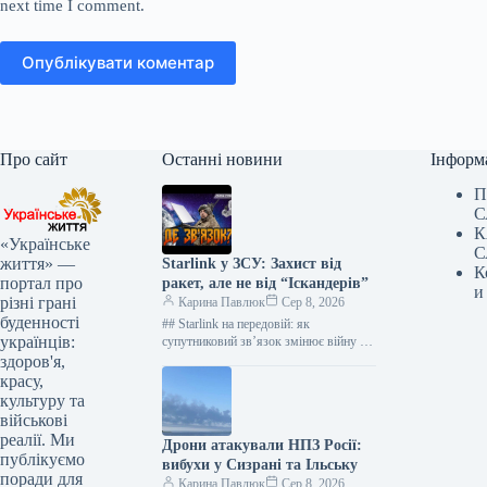
next time I comment.
Опублікувати коментар
Про сайт
Останні новини
Інформ
П
С
К
«Українське
С
життя» —
Starlink у ЗСУ: Захист від
К
портал про
ракет, але не від “Іскандерів”
и
різні грані
Карина Павлюк
Сер 8, 2026
буденності
## Starlink на передовій: як
українців:
супутниковий зв’язок змінює війну в
Україні 8 серпня Україна відзначає
здоров'я,
День Військ зв’язку та кібербезпеки…
красу,
культуру та
військові
реалії. Ми
Дрони атакували НПЗ Росії:
публікуємо
вибухи у Сизрані та Ільську
поради для
Карина Павлюк
Сер 8, 2026