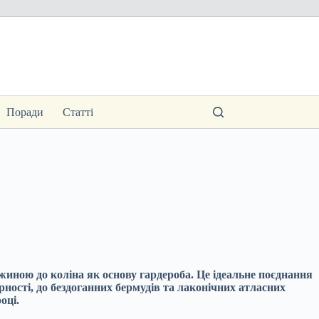
Поради
Статті
вжиною до коліна як основу гардероба. Це ідеальне поєднання
ності, до бездоганних бермудів та лаконічних атласних
оці.