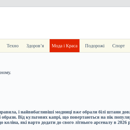
Техно
Здоров’я
Мода і Краса
Подорожі
Спорт
жному.
 правила, і найвибагливіші модниці вже обрали білі штани до
образи. Від культових капрі, що повертаються на пік популяр
 коліна, які варто додати до свого літнього арсеналу в 2026 р