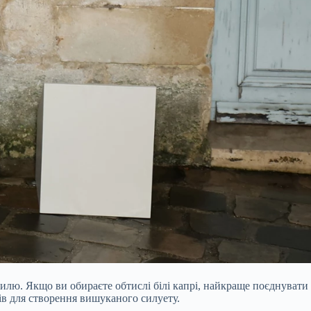
тилю. Якщо ви обираєте обтислі білі капрі, найкраще поєднувати
ів для створення вишуканого силуету.