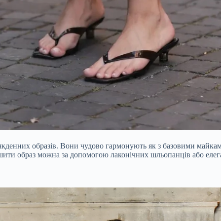
всякденних образів. Вони чудово гармонують як з базовими майка
ршити образ можна за допомогою лаконічних шльопанців або елег