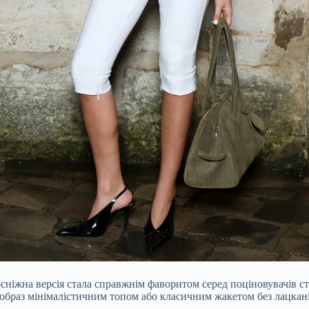
лосніжна версія стала справжнім фаворитом серед поціновувачів с
 образ мінімалістичним топом або класичним жакетом без лацкан