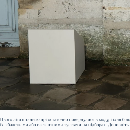
Цього літа штани-капрі остаточно повернулися в моду, і їхня бі
їх з балетками або елегантними туфлями на підборах. Доповніть