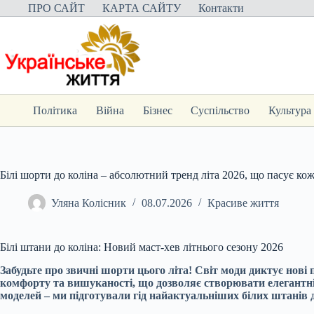
Перейти
ПРО САЙТ
КАРТА САЙТУ
Контакти
до
вмісту
Політика
Війна
Бізнес
Суспільство
Культура
Білі шорти до коліна – абсолютний тренд літа 2026, що пасує ко
Уляна Колісник
08.07.2026
Красиве життя
Білі штани до коліна: Новий маст-хев літнього сезону 2026
Забудьте про звичні шорти цього літа! Світ моди диктує нові
комфорту та вишуканості, що дозволяє створювати елегантні 
моделей – ми підготували гід найактуальніших білих штанів до