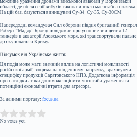
можливе ураження дронами військової авіабази у Воронезькій
області, де після серії вибухів також виникла масштабна пожежа.
На цій базі базуються винищувачі Су-34, Су-35, Су-30СМ.
Напередодні командувач Сил оборони півдня бригадний генерал
Роберт “Мадяр” Бровді повідомив про успішне знищення 12
танкерів в акваторії Азовського моря, які транспортували пальне
до окупованого Криму.
Підсумок від Українське життя:
Ця подія може мати значний вплив на логістичні можливості
російської армії, зокрема на південному напрямку, враховуючи
специфіку продукції Саратовського НПЗ. Додаткова інформація
про наслідки атаки допоможе оцінити масштаби ураження та
потенційні економічні втрати для агресора.
За даними порталу:
focus.ua
Submit Rating
Rate this item:
No votes yet.