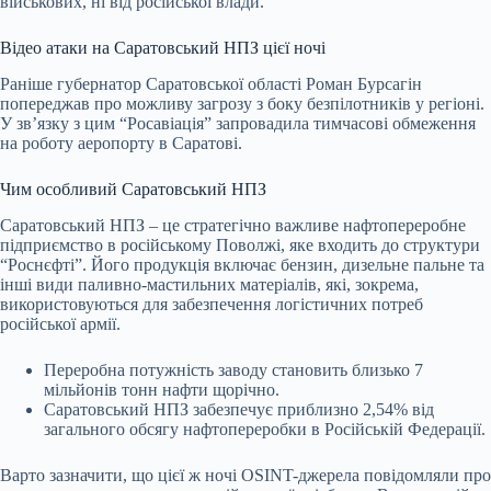
військових, ні від російської влади.
Відео атаки на Саратовський НПЗ цієї ночі
Раніше губернатор Саратовської області Роман Бурсагін
попереджав про можливу загрозу з боку безпілотників у регіоні.
У зв’язку з цим “Росавіація” запровадила тимчасові обмеження
на роботу аеропорту в Саратові.
Чим особливий Саратовський НПЗ
Саратовський НПЗ – це стратегічно важливе нафтопереробне
підприємство в російському Поволжі, яке входить до структури
“Роснєфті”. Його продукція включає бензин, дизельне пальне та
інші види паливно-мастильних матеріалів, які, зокрема,
використовуються для забезпечення логістичних потреб
російської армії.
Переробна потужність заводу становить близько 7
мільйонів тонн нафти щорічно.
Саратовський НПЗ забезпечує приблизно 2,54% від
загального обсягу нафтопереробки в Російській Федерації.
Варто зазначити, що цієї ж ночі OSINT-джерела повідомляли про