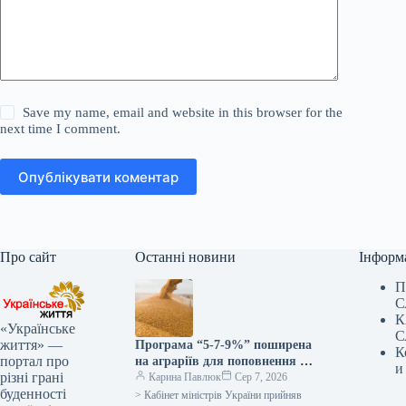
Save my name, email and website in this browser for the
next time I comment.
Опублікувати коментар
Про сайт
Останні новини
Інформ
П
С
К
«Українське
С
життя» —
Програма “5-7-9%” поширена
К
портал про
на аграріїв для поповнення їх
и
різні грані
оборотних коштів –
Карина Павлюк
Сер 7, 2026
буденності
Корецький
> Кабінет міністрів України прийняв