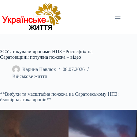
Перейти
до
вмісту
ЗСУ атакували дронами НПЗ «Роснєфті» на
Саратовщині: потужна пожежа – відео
Карина Павлюк
08.07.2026
Військове життя
**Вибухи та масштабна пожежа на Саратовському НПЗ:
ймовірна атака дронів**