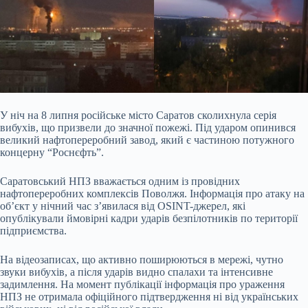
У ніч на 8 липня російське місто Саратов сколихнула серія
вибухів, що призвели до значної пожежі. Під ударом опинився
великий нафтопереробний завод, який є частиною потужного
концерну “Роснєфть”.
Саратовський НПЗ вважається одним із провідних
нафтопереробних комплексів Поволжя. Інформація про атаку на
об’єкт у нічний час з’явилася від OSINT-джерел, які
опублікували ймовірні кадри ударів безпілотників по території
підприємства.
На відеозаписах, що активно поширюються в мережі, чутно
звуки вибухів, а після ударів видно спалахи та інтенсивне
задимлення. На момент публікації інформація про ураження
НПЗ не отримала офіційного підтвердження ні від українських