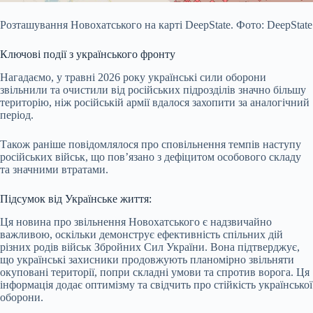
Розташування Новохатського на карті DeepState. Фото: DeepState
Ключові події з українського фронту
Нагадаємо, у травні 2026 року українські сили оборони
звільнили та очистили від російських підрозділів значно більшу
територію, ніж російській армії вдалося захопити за аналогічний
період.
Також раніше повідомлялося про сповільнення темпів наступу
російських військ, що пов’язано з дефіцитом особового складу
та значними втратами.
Підсумок від Українське життя:
Ця новина про звільнення Новохатського є надзвичайно
важливою, оскільки демонструє ефективність спільних дій
різних родів військ Збройних Сил України. Вона підтверджує,
що українські захисники продовжують планомірно звільняти
окуповані території, попри складні умови та спротив ворога. Ця
інформація додає оптимізму та свідчить про стійкість української
оборони.