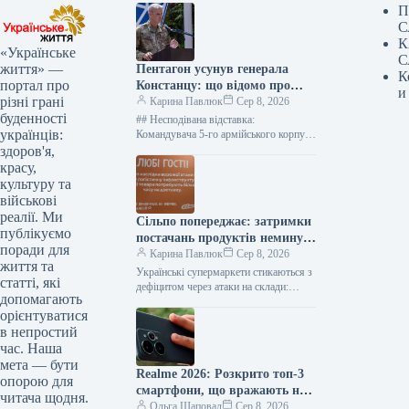
П
С
К
«Українське
С
життя» —
Пентагон усунув генерала
К
портал про
Констанцу: що відомо про
и
різні грані
рішення щодо військової
Карина Павлюк
Сер 8, 2026
буденності
допомоги Україні
## Несподівана відставка:
українців:
Командувача 5-го армійського корпусу
США Чарльза Костанцу усунули від
здоров'я,
виконання обов’язків ### Термінове
красу,
звільнення високопосадовця
культуру та
Міністерство оборони…
військові
реалії. Ми
Сільпо попереджає: затримки
публікуємо
постачань продуктів неминучі
поради для
– що це означає для покупців
Карина Павлюк
Сер 8, 2026
життя та
Українські супермаркети стикаються з
статті, які
дефіцитом через атаки на склади:
допомагають
“Сільпо” та інші мережі попереджають
орієнтуватися
покупців Мешканці столиці вже
в непростий
помічають певні…
час. Наша
мета — бути
Realme 2026: Розкрито топ-3
опорою для
смартфони, що вражають на
читача щодня.
будь-який гаманець
Ольга Шаповал
Сер 8, 2026