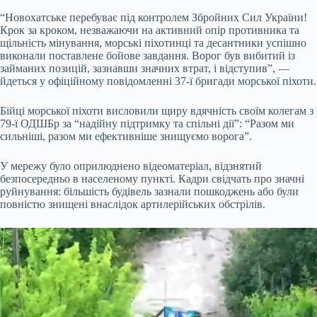
“Новохатське перебуває під контролем Збройних Сил України!
Крок за кроком, незважаючи на активний опір противника та
щільність мінування, морські піхотинці та десантники успішно
виконали поставлене бойове завдання. Ворог був вибитий із
займаних позицій, зазнавши значних втрат, і відступив”, —
йдеться у офіційному повідомленні 37-ї бригади морської піхоти.
Бійці морської піхоти висловили щиру вдячність своїм колегам з
79-ї ОДШБр за “надійну підтримку та спільні дії”: “Разом ми
сильніші, разом ми ефективніше знищуємо ворога”.
У мережу було оприлюднено відеоматеріал, відзнятий
безпосередньо в населеному пункті. Кадри свідчать про значні
руйнування: більшість будівель зазнали пошкоджень або були
повністю знищені внаслідок артилерійських обстрілів.