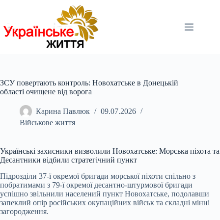
Перейти
до
вмісту
ЗСУ повертають контроль: Новохатське в Донецькій
області очищене від ворога
Карина Павлюк
09.07.2026
Військове життя
Українські захисники визволили Новохатське: Морська піхота та
Десантники відбили стратегічний пункт
Підрозділи 37-ї окремої бригади морської піхоти спільно з
побратимами з 79-ї окремої десантно-штурмової бригади
успішно звільнили населений пункт Новохатське, подолавши
запеклий опір російських окупаційних військ та складні мінні
загородження.