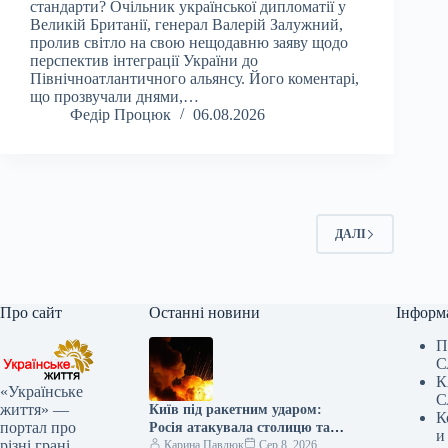
стандарти? Очільник української дипломатії у
Великій Британії, генерал Валерій Залужний,
пролив світло на свою нещодавню заяву щодо
перспектив інтеграції України до
Північноатлантичного альянсу. Його коментарі,
що прозвучали днями,…
Федір Процюк
06.08.2026
ДАЛІ
Про сайт
Останні новини
Інформ
П
С
К
«Українське
С
життя» —
Київ під ракетним ударом:
К
портал про
Росія атакувала столицю та
и
різні грані
область, є жертви —
Карина Павлюк
Сер 8, 2026