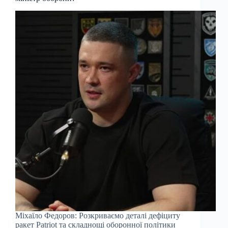
Міхаїло Федоров: Розкриваємо деталі дефіциту
ракет Patriot та складнощі оборонної політики