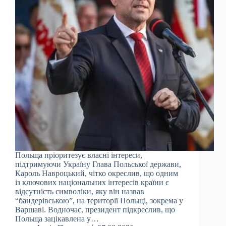
Польща пріоритезує власні інтереси,
підтримуючи Україну Глава Польської держави,
Кароль Навроцький, чітко окреслив, що одним
із ключових національних інтересів країни є
відсутність символіки, яку він назвав
“бандерівською”, на території Польщі, зокрема у
Варшаві. Водночас, президент підкреслив, що
Польща зацікавлена у…