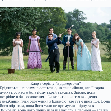
Кадр з серіалу “Бріджертони”
Бріджертон не розумів остаточно, як так вийшло, але її гарна
думка про нього була йому вкрай важлива. Звісно, йому
потрібне її благословення, аби втілити в життя вже дещо
занедбаний план одруження з Едвіною, але тут є щось іще. Вона
його образила, вона його мало не примусила пірнути в
Змійовик, вона його принизила під час гри в пел-мел — але він