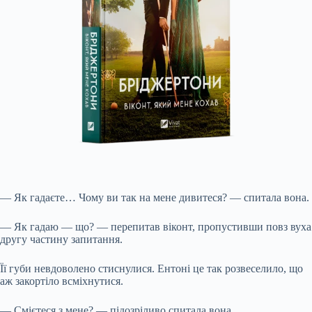
— Як гадаєте… Чому ви так на мене дивитеся? — спитала вона.
— Як гадаю — що? — перепитав віконт, пропустивши повз вуха
другу частину запитання.
Її губи невдоволено стиснулися. Ентоні це так розвеселило, що
аж закортіло всміхнутися.
— Смієтеся з мене? — підозріливо спитала вона.