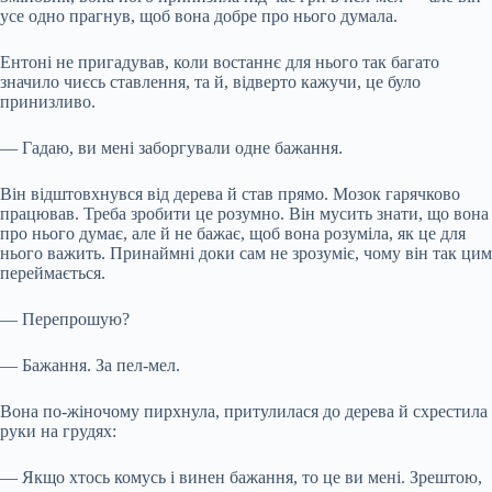
усе одно прагнув, щоб вона добре про нього думала.
Ентоні не пригадував, коли востаннє для нього так багато
значило чиєсь ставлення, та й, відверто кажучи, це було
принизливо.
— Гадаю, ви мені заборгували одне бажання.
Він відштовхнувся від дерева й став прямо. Мозок гарячково
працював. Треба зробити це розумно. Він мусить знати, що вона
про нього думає, але й не бажає, щоб вона розуміла, як це для
нього важить. Принаймні доки сам не зрозуміє, чому він так цим
переймається.
— Перепрошую?
— Бажання. За пел-мел.
Вона по-жіночому пирхнула, притулилася до дерева й схрестила
руки на грудях:
— Якщо хтось комусь і винен бажання, то це ви мені. Зрештою,