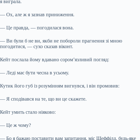
я виграла.
— Ох, але ж я зазнав приниження.
— Це правда, — погодилася вона.
— Ви були б не ви, якби не побороли прагнення зі мною
погодитися, — сухо сказав віконт.
Кейт послала йому вдавано сором’язливий погляд:
— Леді має бути чесна в усьому.
Кутик його губ із розумінням вигнувся, і він промовив:
— Я сподівався на те, що ви це скажете.
Кейт умить стало ніяково:
— Це ж чому?
— Бо я бажаю поставити вам запитання, міс Шеффілд, будь-яке