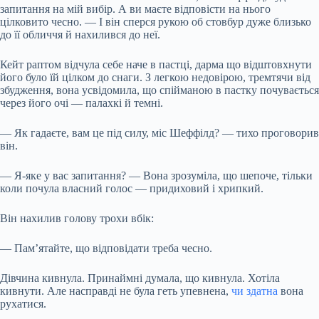
запитання на мій вибір. А ви маєте відповісти на нього
цілковито чесно. — І він сперся рукою об стовбур дуже близько
до її обличчя й нахилився до неї.
Кейт раптом відчула себе наче в пастці, дарма що відштовхнути
його було їй цілком до снаги. З легкою недовірою, тремтячи від
збудження, вона усвідомила, що спійманою в пастку почувається
через його очі — палахкі й темні.
— Як гадаєте, вам це під силу, міс Шеффілд? — тихо проговорив
він.
— Я-яке у вас запитання? — Вона зрозуміла, що шепоче, тільки
коли почула власний голос — придиховий і хрипкий.
Він нахилив голову трохи вбік:
— Пам’ятайте, що відповідати треба чесно.
Дівчина кивнула. Принаймні думала, що кивнула. Хотіла
кивнути. Але насправді не була геть упевнена,
чи здатна
вона
рухатися.