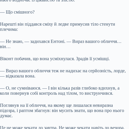
— Що смішного?
Нарешті він піддався сміху й ледве примусив тіло стенути
плечима:
— Не знаю, — задихався Ентоні. — Вираз вашого обличчя…
він…
Віконт побачив, що вона усміхнулася. Зрадів її усмішці.
— Вираз вашого обличчя теж не надихає на серйозність, лорде,
— відказала вона.
— О, не сумніваюся. — І він кілька разів глибоко вдихнув, а
коли повернув собі контроль над тілом, то виструнчився.
Поглянув на її обличчя, на якому ще лишалася невиразна
підозра, і раптом збагнув: він мусить знати, що вона про нього
думає.
Це не може чекати до завтра. Не може чекати навіть до вечора.