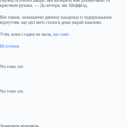
смужці оголеної шкіри, яка визирала між рукавичкою та
краєчком рукава. — До вечора, міс Шеффілд.
Він пішов, залишаючи дівчину наодинці із чудернацьким
відчуттям, що цієї миті сталося дещо вкрай важливе.
Утім, вона і гадки не мала,
що саме
.
Источник
Submit Rating
Rate this item:
No votes yet.
Submit Rating
Rate this item:
No votes yet.
Залишити відповідь