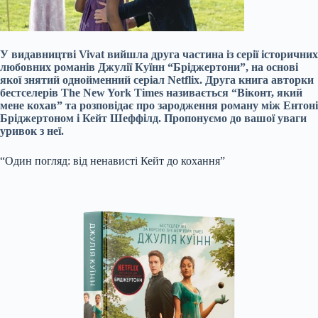
У видавництві Vivat вийшла друга частина із серії історичних
любовних романів Джулії Куїнн “Бріджертони”, на основі
якої знятий однойменний серіал Netflix. Друга книга авторки
бестселерів The New York Times називається “Віконт, який
мене кохав” та розповідає про зародження роману між Ентоні
Бріджертоном і Кейт Шеффілд. Пропонуємо до вашої уваги
уривок з неї.
“Один погляд: від ненависті Кейт до кохання”