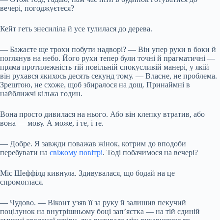
вечері, погоджуєтеся?
Кейт геть знесиліла й усе тулилася до дерева.
— Бажаєте ще трохи побути надворі? — Він упер руки в боки й
поглянув на небо. Його рухи тепер були точні й прагматичні —
пряма протилежність тій повільній спокусливій манері, у якій
він рухався якихось десять секунд тому. — Власне, не проблема.
Зрештою, не схоже, щоб збиралося на дощ. Принаймні в
найближчі кілька годин.
Вона просто дивилася на нього. Або він клепку втратив, або
вона — мову. А може, і те, і те.
— Добре. Я завжди поважав жінок, котрим до вподоби
перебувати на
свіжому повітрі
. Тоді побачимося на вечері?
Міс Шеффілд кивнула. Здивувалася, що бодай на це
спромоглася.
— Чудово. — Віконт узяв її за руку й залишив пекучий
поцілунок на внутрішньому боці зап’ястка — на тій єдиній