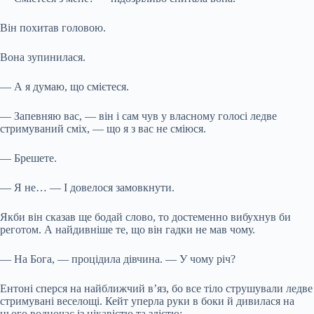
Він похитав головою.
Вона зупинилася.
— А я думаю, що смієтеся.
— Запевняю вас, — він і сам чув у власному голосі ледве
стримуваний сміх, — що я з вас не сміюся.
— Брешете.
— Я не… — І довелося замовкнути.
Якби він сказав ще бодай слово, то достеменно вибухнув би
реготом. А найдивніше те, що він гадки не мав чому.
— На Бога, — процідила дівчина. — У чому річ?
Ентоні сперся на найближчий в’яз, бо все тіло струшували ледве
стримувані веселощі. Кейт уперла руки в боки й дивилася на
нього водночас із цікавістю та злістю: