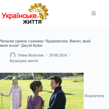
Перейти
до
вмісту
Читаємо уривок з книжки “Бріджертони. Віконт, який
мене кохав” Джулії Куїнн
Уляна Колісник
29.06.2024
Культурне життя
Поділитися