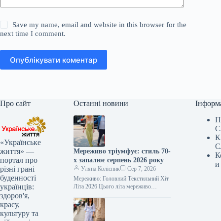
Save my name, email and website in this browser for the
next time I comment.
Опублікувати коментар
Про сайт
Останні новини
Інформ
П
С
К
«Українське
С
життя» —
Мереживо тріумфує: стиль 70-
К
портал про
х запалює серпень 2026 року
и
різні грані
Уляна Колісник
Сер 7, 2026
буденності
Мереживо: Головний Текстильний Хіт
українців:
Літа 2026 Цього літа мереживо
беззаперечно захопило модний олімп,
здоров'я,
прикрашаючи гардероби зірок першої
красу,
величини, від Сієнни…
культуру та