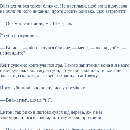
Він нахилився трохи ближче. Не настільки, щоб вона відчувала
на обличчі його дихання, проте досить близько, щоб затремтіти.
— Ось моє запитання, міс Шеффілд.
Її губи розтулилися.
— Ви досі, — він нагнувся ближче, — мене, — ще на дюйм, —
ненавидите?
Кейт судомно ковтнула повітря. Такого запитання вона від нього
не очікувала. Облизнула губи, готуючись відповісти, хоча не
знала, що сказати, але з вуст не зринуло ані звуку.
Його губи повільно вигнулись у посмішку.
— Вважатиму, що це “ні”.
Ентоні так різко відштовхнувся від дерева, аж у неї
запаморочилося в голові, по тому жваво промовив:
— Отож тоді, гадаю, нам час піти в будинок готуватися до