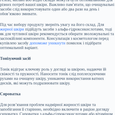
різних потреб вашої шкіри. Важливо пам’ятати, що очищувальні
засоби слід використовувати один або два рази на день і
обов’язково змивати.
Під час вибору продукту зверніть увагу на його склад. Для
жирної шкіри
підійдуть засоби з альфа-гідроксикислотами, тоді
як для чутливої шкіри рекомендується обирати зволожувальні та
заспокійливі компоненти. Консультація з косметологом перед
купівлею засобу
допоможе уникнути
помилок і підібрати
оптимальний варіант.
Тонізуючий засіб
Тонік відіграє ключову роль у догляді за шкірою, надаючи їй
свіжості та пружності. Наносити тонік слід поплескуючими
рухами на очищену шкіру, уникаючи використання ватних
дисків, які можуть подразнювати шкіру.
Сироватка
Для розв’язання проблем надмірної жирності шкіри та
запобігання її старінню, необхідно включити в раціон догляду
сироватку. Сироватки з альфа-гідроксикислотами або вітаміном