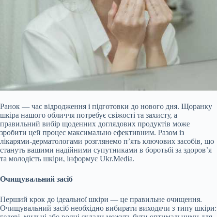
Ранок — час відродження і підготовки до нового дня. Щоранку
шкіра нашого обличчя потребує свіжості та захисту, а
правильний вибір щоденних доглядових продуктів може
зробити цей процес максимально ефективним. Разом із
лікарями-дерматологами розглянемо п’ять ключових засобів, що
стануть вашими надійними супутниками в боротьбі за здоров’я
та молодість шкіри, інформує Ukr.Media.
Очищувальний засіб
Перший крок до ідеальної шкіри — це правильне очищення.
Очищувальний засіб необхідно вибирати виходячи з типу шкіри:
гелеві, мильні або водні склади можуть бути оптимальними для