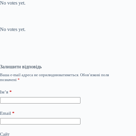
No votes yet.
Submit Rating
Rate this item:
No votes yet.
Залишити відповідь
Ваша e-mail адреса не оприлюднюватиметься.
Обов’язкові поля
позначені
*
Ім’я
*
Email
*
Сайт