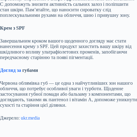
С допоможуть знизити активність сальних залоз і поліпшити
стан шкіри. Пам’ятайте, що наносити сироватку слід
поплескувальними рухами на обличчя, шию і привушну зону.
Крем з SPF
Завершальним кроком вашого щоденного догляду має стати
нанесення крему з SPF. Цей продукт захистить вашу шкіру від
шкідливого впливу ультрафіолетових променів, запобігаючи
передчасному старінню та появі пігментації.
Догляд за
губами
Червона облямівка губ — це одна з найчутливіших зон нашого
обличчя, що потребує особливої уваги і турботи. Щоденне
застосування губної помади або бальзаму з компонентами, що
доглядають, такими як пантенол і вітамін А, допоможе уникнути
сухості та старіння цієї ділянки.
Джерело:
ukr.media
Submit Rating
Rate this item: