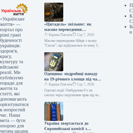
П
С
К
«Українське
С
життя» —
«Цитадель» звільняє: як
К
портал про
масове переведення
и
різні грані
військових змінює фронт
Карина Павлюк
Сер 7, 2026
буденності
Масове переведення бійців з полку
українців:
“Скеля”: що відбувається та чому З
425-го окремого штурмового полку
здоров'я,
“Скеля” розпочато переведення
красу,
військовослужбовців до…
культуру та
військові
реалії. Ми
Одещина: подробиці нападу
публікуємо
на 19-річного хлопця під час
поради для
мобілізації, омбудсмен
Карина Павлюк
Сер 7, 2026
життя та
Лубінець реагує
Одеські події: Омбудсман б’є на
статті, які
сполох через порушення прав під час
допомагають
мобілізації Після скандального
орієнтуватися
інциденту з 19-річним юнаком в Одесі,
в непростий
…
час. Наша
мета — бути
Україна звертається до
опорою для
Європейської комісії з
читача щодня.