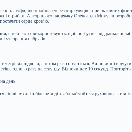
ькість лімфи, що пройшла через циркуляцію, при активних фізичн
ажні стрибки. Автор цього напрямку Олександр Микулін розробив
постачати серце кров’ю.
я, в цей час їх використовують, щоб позбутися від ранкової наб
и і утворення набряків.
иметрі від підлоги, а потім різко опустіться. Ви повинні відчут
стіше одного разу на секунду. Відпочиньте 10 секунд. Повторіть 
на день.
я і інші рухи. Побільше ходіть або займайтеся руховою активніс