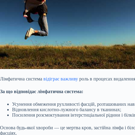
Лімфатична система
відіграє важливу
роль в процесах видалення 
За що відповідає лімфатична система:
Усунення обмеження рухливості фасцій, розташованих нав
Відновлення кислотно-лужного балансу в тканинах;
Посилення розсмоктування інтерстиціальної рідини і білків
Основа будь-якої хвороби — це мертва кров, застійна лімфа і біл
фасціях.