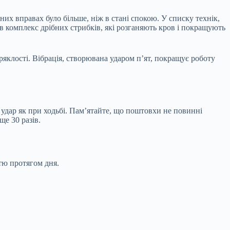
их вправах було більше, ніж в стані спокою. У списку технік,
 комплекс дрібних стрибків, які розганяють кров і покращують
ряклості. Вібрація, створювана ударом п’ят, покращує роботу
и удар як при ходьбі. Пам’ятайте, що поштовхи не повинні
ще 30 разів.
тю протягом дня.