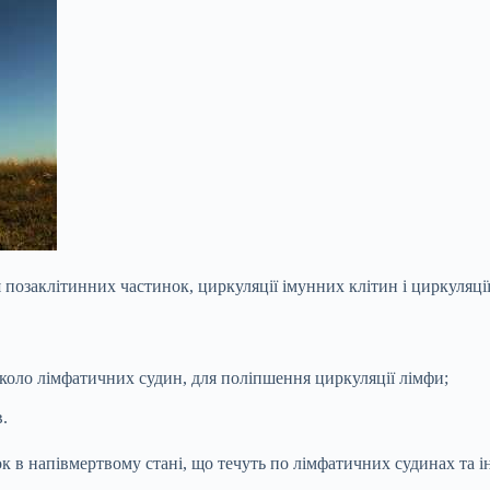
позаклітинних частинок, циркуляції імунних клітин і циркуляції
коло лімфатичних судин, для поліпшення циркуляції лімфи;
.
ок в напівмертвому стані, що
течуть по лімфатичних судинах та ін