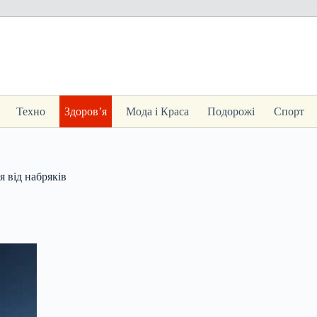
Техно
Здоров’я
Мода і Краса
Подорожі
Спорт
 від набряків