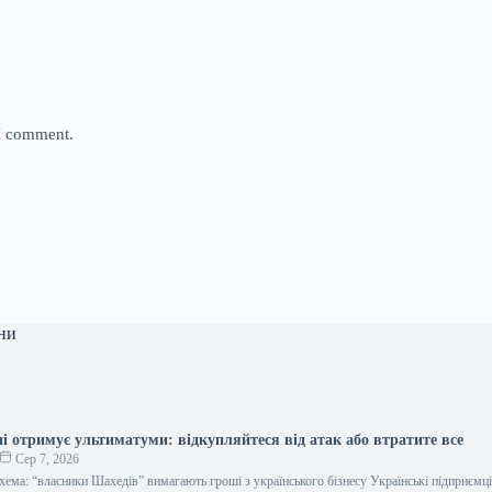
 I comment.
ни
ні отримує ультиматуми: відкупляйтеся від атак або втратите все
Сер 7, 2026
хема: “власники Шахедів” вимагають гроші з українського бізнесу Українські підприємці