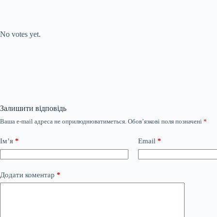
Submit Rating
Rate this item:
No votes yet.
Залишити відповідь
Ваша e-mail адреса не оприлюднюватиметься.
Обов’язкові поля позначені
*
Ім’я
*
Email
*
Додати коментар
*