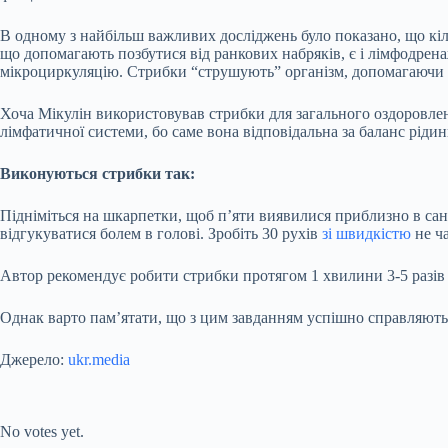
В одному з найбільш важливих досліджень було показано, що кіл
що допомагають позбутися від ранкових набряків, є і лімфодрен
мікроциркуляцію. Стрибки “струшують” організм, допомагаючи 
Хоча Мікулін використовував стрибки для загального оздоровленн
лімфатичної системи, бо саме вона відповідальна за баланс рідин
Виконуються стрибки так:
Підніміться на шкарпетки, щоб п’яти виявилися приблизно в сант
відгукуватися болем в голові. Зробіть 30 рухів
зі швидкістю
не ча
Автор рекомендує робити стрибки протягом 1 хвилини 3-5 разів 
Однак варто пам’ятати, що з цим завданням успішно справляютьс
Джерело:
ukr.media
Submit Rating
Rate this item:
No votes yet.