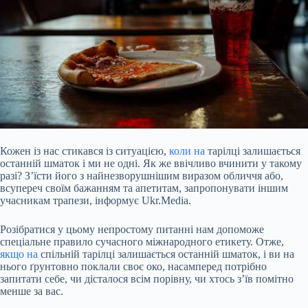
Кожен із нас стикався із ситуацією,
коли на
тарілці залишається
останній шматок і ми не одні. Як же ввічливо вчинити у такому
разі? З’їсти його з найнезворушнішим виразом обличчя або,
всупереч своїм бажанням та апетитам, запропонувати іншим
учасникам трапези, інформує Ukr.Media.
Розібратися у цьому непростому питанні нам допоможе
спеціальне правило сучасного міжнародного етикету. Отже,
якщо на
спільній тарілці залишається останній шматок, і ви на
нього ґрунтовно поклали своє око, насамперед потрібно
запитати себе, чи дісталося всім порівну, чи хтось з’їв помітно
менше за вас.