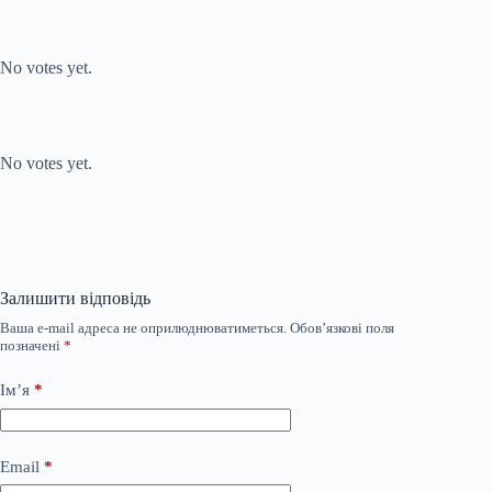
Submit Rating
Rate this item:
No votes yet.
Submit Rating
Rate this item:
No votes yet.
Залишити відповідь
Ваша e-mail адреса не оприлюднюватиметься.
Обов’язкові поля
позначені
*
Ім’я
*
Email
*