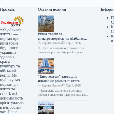
Про сайт
Останні новини
Інформ
П
С
К
«Українське
С
життя» —
Річна торгівля
К
портал про
електроенергією не відбулася
и
різні грані
через військові загрози для
Карина Павлюк
Сер 7, 2026
буденності
покупців та надмірну
“> Член парламентського комітету з
українців:
вартість, як заявив народний
питань енергетики Андрій Жупанін
висловив думку, що однією з причин
здоров'я,
депутат.
невдачі аукціону з реалізації
красу,
електроенергії…
культуру та
військові
реалії. Ми
“Енергоатом” завершив
публікуємо
плановий ремонт п’ятого
поради для
енергоблоку
Карина Павлюк
Сер 7, 2026
життя та
> Завершено заплановані ремонтні
статті, які
роботи з оновлення ядерного палива
допомагають
на п’яти енергоблоках атомних
орієнтуватися
електростанцій, а також технічне
в непростий
обслуговування двох гідроагрегатів…
час. Наша