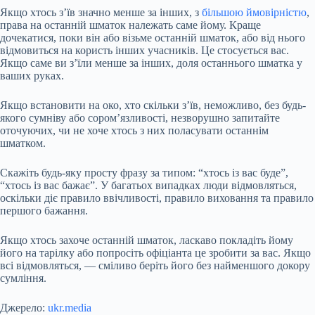
Якщо хтось з’їв значно менше за інших, з
більшою ймовірністю
,
права на останній шматок належать саме йому. Краще
дочекатися, поки він або візьме останній шматок, або від нього
відмовиться на користь інших учасників. Це стосується вас.
Якщо саме ви з’їли менше за інших, доля останнього шматка у
ваших руках.
Якщо встановити на око, хто скільки з’їв, неможливо, без будь-
якого сумніву або сором’язливості, незворушно запитайте
оточуючих, чи не хоче хтось з них поласувати останнім
шматком.
Скажіть будь-яку просту фразу за типом: “хтось із вас буде”,
“хтось із вас бажає”. У багатьох випадках люди відмовляться,
оскільки діє правило ввічливості, правило виховання та правило
першого бажання.
Якщо хтось захоче останній шматок, ласкаво покладіть йому
його на тарілку або попросіть офіціанта це зробити за вас. Якщо
всі відмовляться, — сміливо беріть його без найменшого докору
сумління.
Джерело:
ukr.media