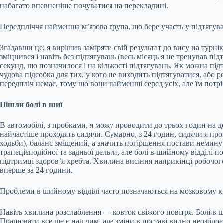
набагато впевненіше почуватися на перекладині.
Передпліччя найменша м’язова група, що бере участь у підтягуван
Згадавши це, я вирішив заміряти свій результат до вису на турніку
зміцнився і навіть без підтягувань (весь місяць я не тренував пі
секунд, що позначилося і на кількості підтягувань. Як можна пі
чудова підсобка для тих, у кого не виходить підтягуватися, або р
передпліч немає, тому що вони найменші серед усіх, але їм потрі
Пішли болі в шиї
В автомобілі, з пробками, я можу проводити до трьох годин на д
найчастіше проходять сидячи. Сумарно, з 24 годин, сидячи я про
ходьби), баланс зміщений, а значить погіршення постави немин
трапецієподібної та задньої дельти, але болі в шийному відділі 
підтримці здоров’я хребта. Хвилина висіння наприкінці робочог
вперше за 24 години.
Проблеми в шийному відділі часто позначаються на мозковому к
Навіть хвилина розслаблення — ковток свіжого повітря. Болі в ши
Працювати все ще є над чим, але зміни в поставі видно неозбро