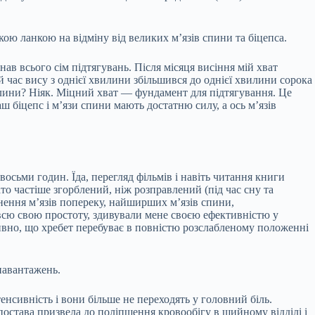
кою ланкою на відміну від великих м’язів спини та біцепса.
онав всього сім підтягувань. Після місяця висіння мій хват
ий час вису з однієї хвилини збільшився до однієї хвилини сорока
вилини? Ніяк. Міцний хват — фундамент для підтягування. Це
аш біцепс і м’язи спини мають достатню силу, а ось м’язів
осьми годин. Їда, перегляд фільмів і навіть читання книги
то частіше згорблений, ніж розправлений (під час сну та
нення м’язів попереку, найширших м’язів спини,
а всю свою простоту, здивували мене своєю ефективністю у
дивно, що хребет перебуває в повністю розслабленому положенні
навантажень.
енсивність і вони більше не переходять у головний біль.
постава призвела до поліпшення кровообігу в шийному відділі і