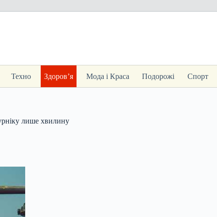
Техно
Здоров’я
Мода і Краса
Подорожі
Спорт
турніку лише хвилину