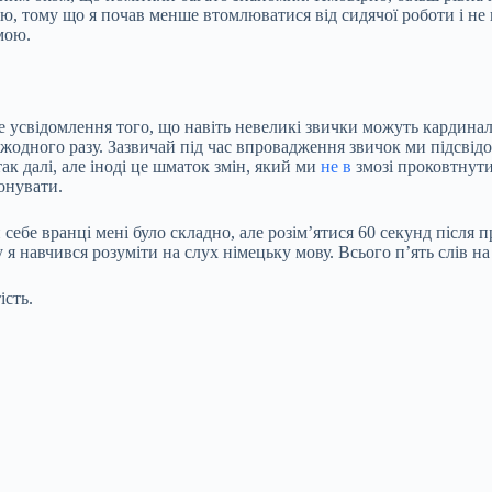
ю, тому що я почав менше втомлюватися від сидячої роботи і не в
мою.
усвідомлення того, що навіть невеликі звички можуть кардинал
в жодного разу. Зазвичай під час впровадження звичок ми підсвід
ак далі, але іноді це шматок змін, який ми
не в
змозі проковтнут
онувати.
себе вранці мені було складно, але розім’ятися 60 секунд після
я навчився розуміти на слух німецьку мову. Всього п’ять слів на 
ість.