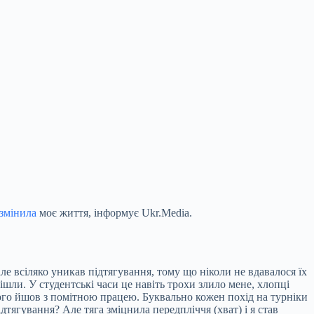
змінила
моє життя, інформує Ukr.Media.
але всіляко уникав підтягування, тому що ніколи не вдавалося їх
ішли. У студентські часи це навіть трохи злило мене, хлопці
ршого йшов з помітною працею. Буквально кожен похід на турніки
дтягування? Але тяга зміцнила передпліччя (хват) і я став