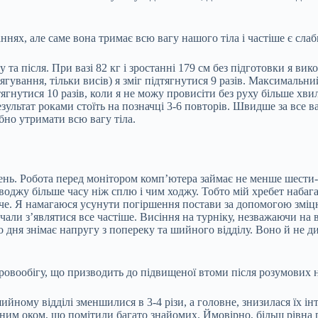
нях, але саме вона тримає всю вагу нашого тіла і частіше є слаб
 та після. При вазі 82 кг і зростанні 179 см без підготовки я вик
дтягування, тільки висів) я зміг підтягнутися 9 разів. Максимальн
дтягнутися 10 разів, коли я не можу провисіти без руху більше х
езультат роками стоїть на позначці 3-6 повторів. Швидше за все в
бно утримати всю вагу тіла.
ень. Робота перед монітором комп’ютера займає не менше шести-в
воджу більше часу ніж сплю і чим ходжу. Тобто мій хребет набага
уче. Я намагаюся усунути погіршення постави за допомогою зміц
почали з’являтися все частіше. Висіння на турніку, незважаючи н
о дня знімає напругу з попереку та шийного відділу. Воно й не 
ровообігу, що призводить до підвищеної втоми після розумових 
йному відділі зменшилися в 3-4 різи, а головне, знизилася їх інт
єним оком, що помітили багато знайомих. Ймовірно, більш рівна 