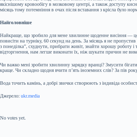
якіснішому кровообігу в мозковому центрі, а також доступу кисн
місяць тому потемніння в очах після вставання з крісла було нор
Найголовніше
Найкраще, що зробило для мене хвилинне щоденне висіння — це 
повисіти на турніку, 60 секунд на день. За місяць я не пропусти
з понеділка”, схуднути, прибрати живіт, знайти хорошу роботу і т
відторгнення, нам легше виконати їх, ніж шукати причин не вик
Чи важко мені зробити хвилинну зарядку вранці? Змусити бігати 
краще. Чи складно щодня вчити п’ять іноземних слів? За пів року 
Вода точить камінь, а добрі звички створюють з індивіда особист
Джерело:
ukr.media
Submit Rating
Rate this item:
No votes yet.
Submit Rating
Rate this item: