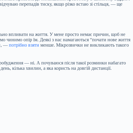
ідчуваю перепадів тиску, якщо різко встаю зі стільця, — ще
ьно впливати на життя. У мене просто немає причин, щоб не
омо чинимо опір їм. Деякі з нас намагаються “почати нове життя
и, —
потрібно взяти
менше. Мікрозвички не викликають такого
 пробудження — ні. А почуваюся після такої розминки набагато
день, кілька хвилин, а яка користь на довгій дистанції.