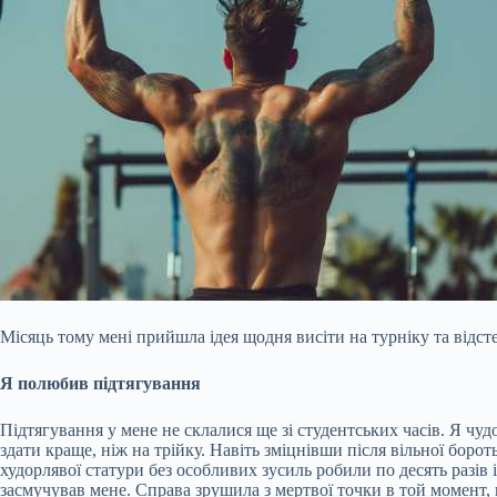
Місяць тому мені прийшла ідея щодня висіти на турніку та відсте
Я полюбив підтягування
Підтягування у мене не склалися ще зі студентських часів. Я чуд
здати краще, ніж на трійку. Навіть зміцнівши після вільної боро
худорлявої статури без особливих зусиль робили по десять разів
засмучував мене. Справа зрушила з мертвої точки в той момент, ко