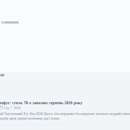
 I comment.
ни
мфує: стиль 70-х запалює серпень 2026 року
Сер 7, 2026
й Текстильний Хіт Літа 2026 Цього літа мереживо беззаперечно захопило модний олімп
роби зірок першої величини, від Сієнни…