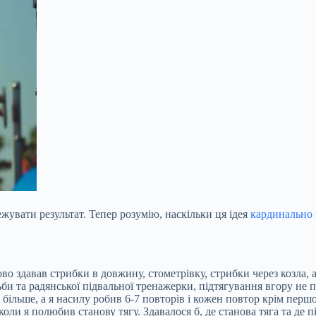
жувати результат. Тепер розумію, наскільки ця ідея
кардинально 
ово здавав стрибки в довжину, стометрівку, стрибки через козла, 
тьби та радянської підвальної тренажерки, підтягування
вгору не п
 і більше, а я насилу робив 6-7 повторів і кожен повтор крім пе
ли я полюбив станову тягу. Здавалося б, де станова тяга та де пі