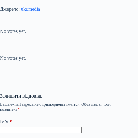
Джерело:
ukr.media
Submit Rating
Rate this item:
No votes yet.
Submit Rating
Rate this item:
No votes yet.
Залишити відповідь
Ваша e-mail адреса не оприлюднюватиметься.
Обов’язкові поля
позначені
*
Ім’я
*