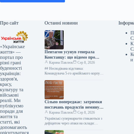
Про сайт
Останні новини
Інформ
П
С
К
«Українське
С
життя» —
Пентагон усунув генерала
К
портал про
Констанцу: що відомо про
и
різні грані
рішення щодо військової
Карина Павлюк
Сер 8, 2026
буденності
допомоги Україні
## Несподівана відставка:
українців:
Командувача 5-го армійського корпусу
США Чарльза Костанцу усунули від
здоров'я,
виконання обов’язків ### Термінове
красу,
звільнення високопосадовця
культуру та
Міністерство оборони…
військові
реалії. Ми
Сільпо попереджає: затримки
публікуємо
постачань продуктів неминучі
поради для
– що це означає для покупців
Карина Павлюк
Сер 8, 2026
життя та
Українські супермаркети стикаються з
статті, які
дефіцитом через атаки на склади:
допомагають
“Сільпо” та інші мережі попереджають
орієнтуватися
покупців Мешканці столиці вже