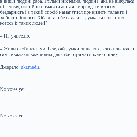
в іншій людині раба. І тільки нікчемна, людина, яка не відбулася
ні в чому, постійно намагатиметься виправдати власну
бездарність і в такий спосіб намагатися принизити таланти і
здібності іншого. Хіба для тебе важлива думка та слова хоч
когось із таких людей?
– Ні, учителю.
– Живи своїм життям. І слухай думки лише тих, кого поважаєш
сам і вважаєш важливим для себе отримати їхню оцінку.
Джерело:
ukr.media
Submit Rating
Rate this item:
No votes yet.
Submit Rating
Rate this item:
No votes yet.