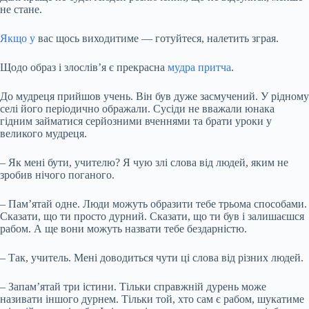
не стане.
Якщо у
вас щось виходитиме — готуйтеся, налетить зграя.
Щодо образ і злослів’я є прекрасна
мудра притча
.
До мудреця прийшов учень. Він був дуже засмучений. У рідному
селі його періодично ображали. Сусіди не вважали юнака
гідним займатися серйозними вченнями та брати уроки у
великого мудреця.
– Як мені бути, учителю? Я чую злі слова від людей, яким не
зробив нічого поганого.
– Пам’ятай одне. Люди можуть образити тебе трьома способами.
Сказати, що ти просто дурний. Сказати, що ти був і залишаєшся
рабом. А ще вони можуть назвати тебе бездарністю.
– Так, учитель. Мені доводиться чути ці слова від різних людей.
– Запам’ятай три істини. Тільки справжній дурень може
називати іншого дурнем. Тільки той, хто сам є рабом, шукатиме