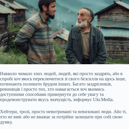
Навколо чимало злих людей, людей, які просто заздрять, або в
спробі хоч якось переключитися зі свого безсилля на щось інше,
починають поливати брудом інших. Багато заздрісників,
ревнивців і просто тих, хто намагається хоч якимись
доступними способами привернути до себе увагу та
продемонструвати якусь значущість, інформує Ukr.Media.
Хейтери, тролі, просто невитримані та невиховані люди. Або ті,
хто не вміє або не вважає за потрібне залишати при собі свою
думку.