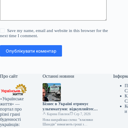
Save my name, email and website in this browser for the
next time I comment.
Опублікувати коментар
Про сайт
Останні новини
Інформ
П
С
К
«Українське
С
життя» —
Бізнес в Україні отримує
К
портал про
ультиматуми: відкупляйтеся
и
різні грані
від атак або втратите все
Карина Павлюк
Сер 7, 2026
буденності
Нова шахрайська схема: “власники
українців:
Шахедів” вимагають гроші з