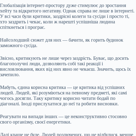
Глобалізація інтернет-простору
дуже стимулює до зростання
хейту та відкритого негативу. Однак справа не лише в інтернеті.
У всі часи були критики, заздрісні колеги та сусіди і просто ті,
хто заздрить і чекає, коли ж нарешті успішніша людина
спіткнеться і програє.
Найсолодший сюжет для них — бачити, як горить будинок
заможного сусіда.
Звісно, критикують не лише через заздрість. Буває, що досить
благополучні люди, дозволяють собі такі реакції і
висловлювання, яких від них явно не чекаєш. Значить, щось їх
зачепило.
Мабуть, єдина корисна критика — це критика від успішних
людей. Людей, які розуміються на певному предметі, які самі
чогось досягли. Таку критику корисно читати бодай по
діагоналі. Іноді прислухатися до неї та робити висновки.
Реагувати на випади інших — це неконструктивно стосовно
свого організму, своєї енергетики.
Далі краще не буде. Людей розлючених, що не відбулися, менше