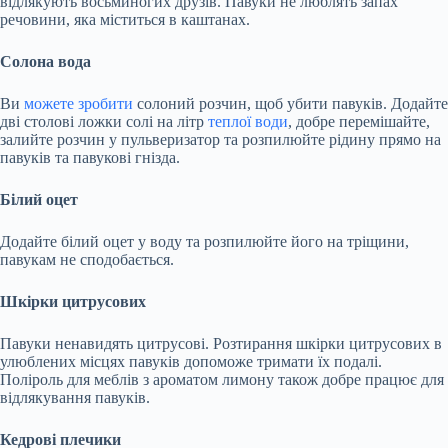
відлякують восьминогих друзів. Павуки не люблять запах
речовини, яка міститься в каштанах.
Солона вода
Ви
можете зробити
солоний розчин, щоб убити павуків. Додайте
дві столові ложки солі на літр
теплої води
, добре перемішайте,
залийте розчин у пульверизатор та розпилюйте рідину прямо на
павуків та павукові гнізда.
Білий оцет
Додайте білий оцет у воду та розпилюйте його на тріщини,
павукам не сподобається.
Шкірки цитрусових
Павуки ненавидять цитрусові. Розтирання шкірки цитрусових в
улюблених місцях павуків допоможе тримати їх подалі.
Поліроль для меблів з ароматом лимону також добре працює для
відлякування павуків.
Кедрові плечики