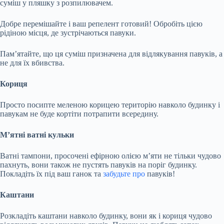
суміш у пляшку з розпилювачем.
Добре перемішайте і ваш репелент готовий! Обробіть цією
рідіною місця, де зустрічаються павуки.
Пам’ятайте, що ця суміш призначена для відлякування павуків, а
не для їх вбивства.
Кориця
Просто посипте меленою корицею територію навколо будинку і
павукам не буде кортіти потрапити всередину.
М’ятні ватні кульки
Ватні тампони, просочені ефірною олією м’яти не тільки чудово
пахнуть, вони також не пустять павуків на поріг будинку.
Покладіть їх під ваш ганок та
забудьте про
павуків!
Каштани
Розкладіть каштани навколо будинку, вони як і кориця чудово