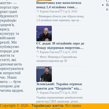
С
життя» —
Вінниччина вже намолотила
К
портал про
понад 1,4 мільйона тонн
и
різні грані
зерна, показавши
Карина Павлюк
Сер 8, 2026
буденності
врожайність, вищу за
> Вінницька область уже зібрала понад
українців:
минулорічну, повідомляє
1,4 мільйона тонн зернових, про це
інформує керівниця обласної
здоров'я,
ОВА.
військової адміністрації Наталя
красу,
Заболотна. “Жнива…
культуру та
військові
реалії. Ми
ЄС додав 30 мільйонів євро до
публікуємо
Фонду підтримки енергетики
поради для
України.
Карина Павлюк
Сер 8, 2026
життя та
“> Фото: Міненерго Європейська
статті, які
спільнота виділила ще 30
допомагають
орієнтуватися
в непростий
час. Наша
мета — бути
Зеленський: Україна отримає
опорою для
ракети для “Петріотів” від
читача щодня.
США для захисту від
Карина Павлюк
Сер 8, 2026
обстрілів
Україна отримуватиме антибалістичні
ракети від США щомісяця: деталі
Copyright © 2026 -
Українське життя.
Всі права
постачання Україна підтримує