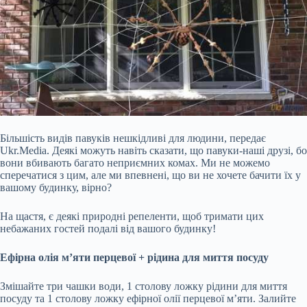
Більшість видів павуків нешкідливі для людини, передає
Ukr.Media. Деякі можуть навіть сказати, що павуки-наші друзі, бо
вони вбивають багато неприємних комах. Ми не можемо
сперечатися з цим, але ми впевнені, що ви не хочете бачити їх у
вашому будинку, вірно?
На щастя, є деякі природні репеленти, щоб тримати цих
небажаних гостей подалі від вашого будинку!
Ефірна олія м’яти перцевої + рідина для миття посуду
Змішайте три чашки води, 1 столову ложку
рідини для миття
посуду та 1 столову ложку ефірної олії перцевої м’яти. Залийте