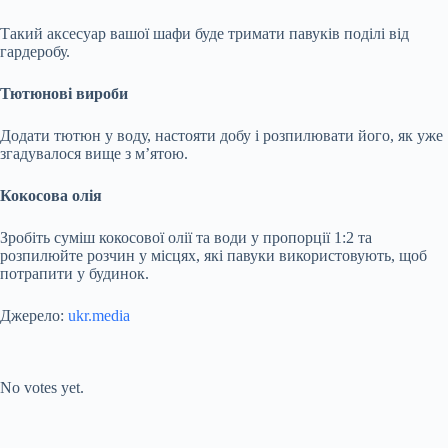
Такий аксесуар вашої шафи буде тримати павуків поділі від
гардеробу.
Тютюнові вироби
Додати тютюн у воду, настояти добу і розпилювати його, як уже
згадувалося вище з м’ятою.
Кокосова олія
Зробіть суміш кокосової олії та води у пропорції 1:2 та
розпилюйте розчин у місцях, які павуки використовують, щоб
потрапити у будинок.
Джерело:
ukr.media
Submit Rating
Rate this item:
No votes yet.
Submit Rating
Rate this item: