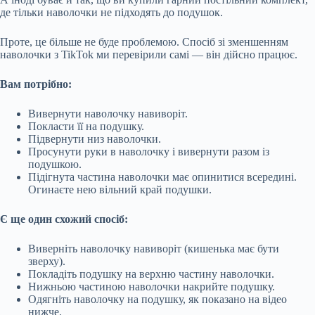
де тільки наволочки не підходять до подушок.
Проте, це більше не буде проблемою. Спосіб зі зменшенням
наволочки з TikTok ми перевірили самі — він дійсно працює.
Вам потрібно:
Вивернути наволочку навиворіт.
Покласти її на подушку.
Підвернути низ наволочки.
Просунути руки в наволочку і вивернути разом із
подушкою.
Підігнута частина наволочки має опинитися всередині.
Огинаєте нею вільний край подушки.
Є ще один схожий спосіб:
Виверніть наволочку навиворіт (кишенька має бути
зверху).
Покладіть подушку на верхню частину наволочки.
Нижньою частиною наволочки накрийте подушку.
Одягніть наволочку на подушку, як показано на відео
нижче.