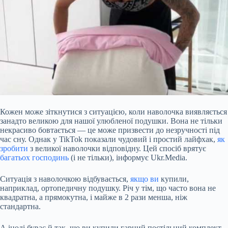
Кожен може зіткнутися з ситуацією, коли наволочка виявляється
занадто великою для нашої улюбленої подушки. Вона не тільки
некрасиво бовтається — це може призвести до незручності під
час сну. Однак у TikTok показали чудовий і простий лайфхак,
як
зробити
з великої наволочки відповідну. Цей спосіб врятує
багатьох господинь
(і не тільки), інформує Ukr.Media.
Ситуація з наволочкою відбувається,
якщо ви
купили,
наприклад, ортопедичну подушку. Річ у тім, що часто вона не
квадратна, а прямокутна, і
майже в 2 рази менша, ніж
стандартна.
А іноді буває й так, що ви купили гарний постільний комплект,