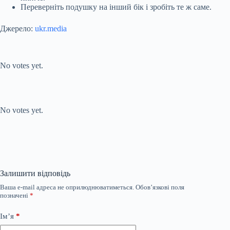
Переверніть подушку на інший бік і зробіть те ж саме.
Джерело:
ukr.media
Submit Rating
Rate this item:
No votes yet.
Submit Rating
Rate this item:
No votes yet.
Залишити відповідь
Ваша e-mail адреса не оприлюднюватиметься.
Обов’язкові поля
позначені
*
Ім’я
*