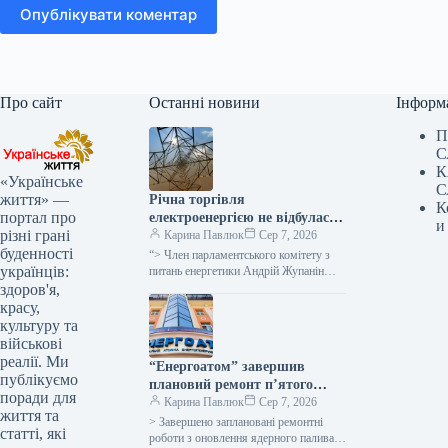
Опублікувати коментар
Про сайт
Останні новини
Інформ
П
С
К
«Українське
С
життя» —
Річна торгівля
К
портал про
електроенергією не відбулася
и
різні грані
через військові загрози для
Карина Павлюк
Сер 7, 2026
буденності
покупців та надмірну
“> Член парламентського комітету з
українців:
вартість, як заявив народний
питань енергетики Андрій Жупанін
висловив думку, що однією з причин
здоров'я,
депутат.
невдачі аукціону з реалізації
красу,
електроенергії…
культуру та
військові
реалії. Ми
“Енергоатом” завершив
публікуємо
плановий ремонт п’ятого
поради для
енергоблоку
Карина Павлюк
Сер 7, 2026
життя та
> Завершено заплановані ремонтні
статті, які
роботи з оновлення ядерного палива