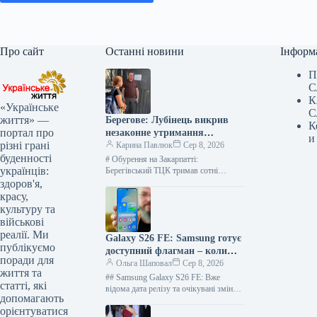
Про сайт
Останні новини
Інформ
П
С
К
«Українське
С
життя» —
Берегове: Лубінець викрив
К
портал про
незаконне утримання
и
різні грані
чоловіків з відстрочкою у
Карина Павлюк
Сер 8, 2026
буденності
ТЦК
# Обурення на Закарпатті:
українців:
Берегівський ТЦК тримав сотні
чоловіків у заручниках, позбавляючи
здоров'я,
законних відстрочок Масштабні
красу,
порушення прав громадян були
культуру та
виявлені…
військові
реалії. Ми
Galaxy S26 FE: Samsung готує
публікуємо
доступний флагман – коли
поради для
чекати на презентацію
Ольга Шаповал
Сер 8, 2026
життя та
## Samsung Galaxy S26 FE: Вже
статті, які
відома дата релізу та очікувані зміни
допомагають
Очікується, що Samsung презентує
орієнтуватися
оновлену версію свого