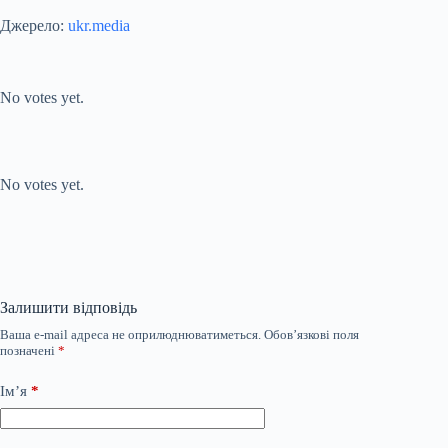
Джерело:
ukr.media
Submit Rating
Rate this item:
No votes yet.
Submit Rating
Rate this item:
No votes yet.
Залишити відповідь
Ваша e-mail адреса не оприлюднюватиметься.
Обов’язкові поля
позначені
*
Ім’я
*