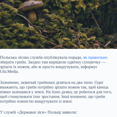
Польська лісова служба опублікувала поради,
як правильно
збирати гриби. Заодно там вирішили одвічну суперечку —
зрізати їх ножем, або ж просто викручувати, інформує
Ukr.Media.
Зазначимо, зазвичай грибники діляться на два типи. Одні
вважають, що гриби потрібно зрізати ножем так, щоб кінець
ніжки залишався у землі. На їхню думку, це робиться для того,
щоб стимулювати їхнє зростання. Інші впевнені, що гриби
потрібно повністю викручувати із землі.
У службі «Державні ліси» Польщі
заявили: