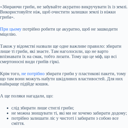
«Збираючи гриби, не забувайте акуратно викручувати їх із землі.
Використовуйте ніж, щоб очистити залишки землі із ніжки
гриба».
При цьому
потрібно робити це акуратно, щоб не зашкодити
міцелію.
Також у відомстві назвали ще одне важливе правило: збирати
лише ті гриби, які знаєте. Там наголосили, що не варто
впізнавати їх на смак, тобто лизати. Тому що це міф, що всі
смертоносні види грибів гіркі.
Крім того,
не потрібно
збирати гриби у пластикові пакети, тому
що там вони можуть набути шкідливих властивостей. Для них
найкраще підійде кошик.
А ще поляки нагадали, що:
слід збирати лише стиглі гриби;
не можна знищувати ті, які ми не хочемо забирати додому;
потрібно залишати ліс у чистоті і забирати з собою все
сміття.