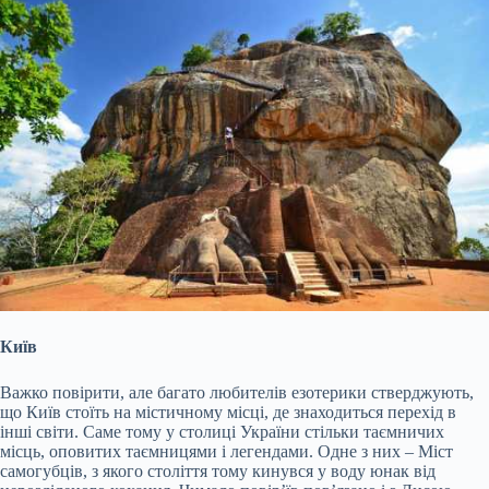
Київ
Важко повірити, але багато любителів езотерики стверджують,
що Київ стоїть на містичному місці, де знаходиться перехід в
інші світи. Саме тому у столиці України стільки таємничих
місць, оповитих таємницями і легендами. Одне з них – Міст
самогубців, з якого століття тому кинувся у воду юнак від