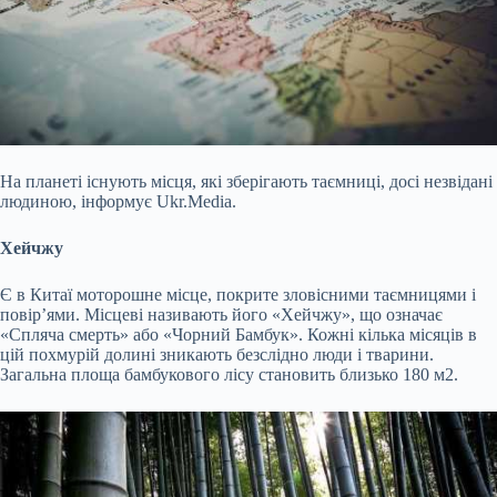
На планеті існують місця, які зберігають таємниці, досі незвідані
людиною, інформує Ukr.Media.
Хейчжу
Є в Китаї моторошне місце, покрите зловісними таємницями і
повір’ями. Місцеві називають його «Хейчжу», що означає
«Спляча смерть» або «Чорний Бамбук». Кожні кілька місяців в
цій похмурій долині зникають безслідно люди і тварини.
Загальна площа бамбукового лісу становить близько 180 м2.