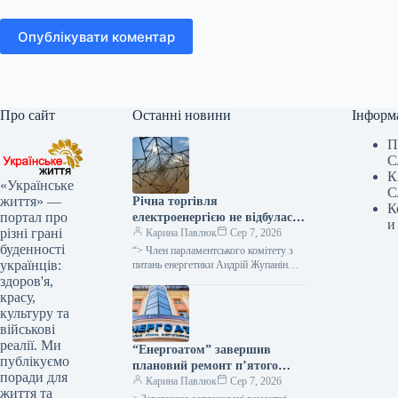
Опублікувати коментар
Про сайт
Останні новини
Інформ
П
С
К
«Українське
С
життя» —
Річна торгівля
К
портал про
електроенергією не відбулася
и
різні грані
через військові загрози для
Карина Павлюк
Сер 7, 2026
буденності
покупців та надмірну
“> Член парламентського комітету з
українців:
вартість, як заявив народний
питань енергетики Андрій Жупанін
висловив думку, що однією з причин
здоров'я,
депутат.
невдачі аукціону з реалізації
красу,
електроенергії…
культуру та
військові
реалії. Ми
“Енергоатом” завершив
публікуємо
плановий ремонт п’ятого
поради для
енергоблоку
Карина Павлюк
Сер 7, 2026
життя та