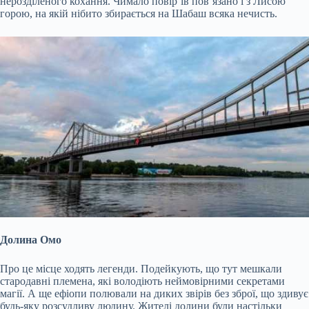
нерозділеного кохання. Чимало повір’їв пов’язано і з Лисою
горою, на якій нібито збирається на Шабаш всяка нечисть.
Долина Омо
Про це місце ходять легенди. Подейкують, що тут мешкали
стародавні племена, які володіють неймовірними секретами
магії. А ще ефіопи полювали на диких звірів без зброї, що здивує
будь-яку розсудливу людину. Жителі долини були настільки