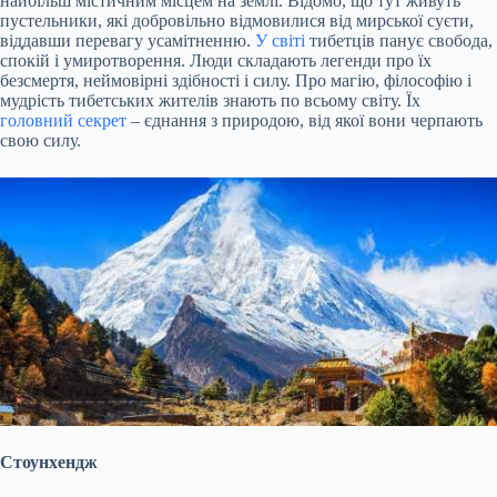
найбільш містичним місцем на землі. Відомо, що тут живуть
пустельники, які добровільно відмовилися від мирської суєти,
віддавши перевагу усамітненню.
У світі
тибетців панує свобода,
спокій і умиротворення. Люди складають легенди про їх
безсмертя, неймовірні здібності і силу. Про магію, філософію і
мудрість тибетських жителів знають по всьому світу. Їх
головний секрет
– єднання з природою, від якої вони черпають
свою силу.
Стоунхендж