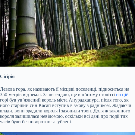
Сігірія
Левова гора, як називають її місцеві поселенці, підноситься на
350 метрів від землі. За легендою, ще в п’ятому столітті
на цій
горі був ув’язнений король міста Анурадхапура, після того, як
його старший син Касап вступив в змову з радником. Жадаючи
влади, вони зрадили короля і захопили трон. Доля ж законного
короля залишилася невідомою, оскільки всі дані про події тих
часів були безповоротно загублені.