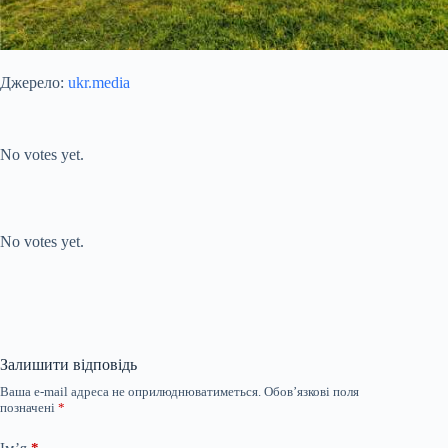
Джерело:
ukr.media
Submit Rating
Rate this item:
No votes yet.
Submit Rating
Rate this item:
No votes yet.
Залишити відповідь
Ваша e-mail адреса не оприлюднюватиметься.
Обов’язкові поля
позначені
*