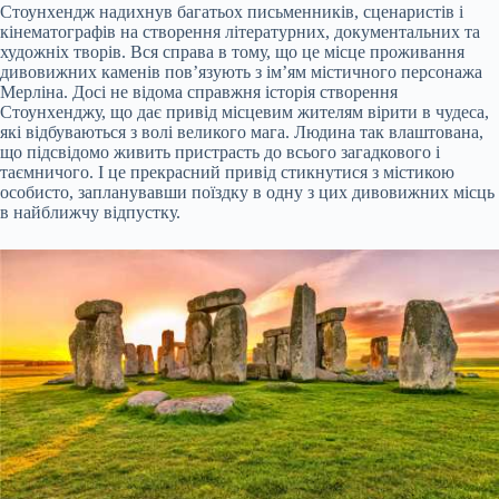
Стоунхендж надихнув багатьох письменників, сценаристів і
кінематографів на створення літературних, документальних та
художніх творів. Вся справа в тому, що це місце проживання
дивовижних каменів пов’язують з ім’ям містичного персонажа
Мерліна. Досі не відома справжня історія створення
Стоунхенджу, що дає привід місцевим жителям вірити в чудеса,
які відбуваються з волі великого мага. Людина так влаштована,
що підсвідомо живить пристрасть до всього загадкового і
таємничого. І це прекрасний привід стикнутися з містикою
особисто, запланувавши поїздку в одну з цих дивовижних місць
в найближчу відпустку.