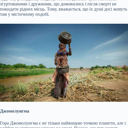
згуртованими і дружними, що домовились і після смерті не
покидати рідних місць. Тому, вважається, що їх душі досі живуть
там у містичному подобі.
Джомолунгма
Гора Джомолунгма є не тільки найвищою точкою планети, але і