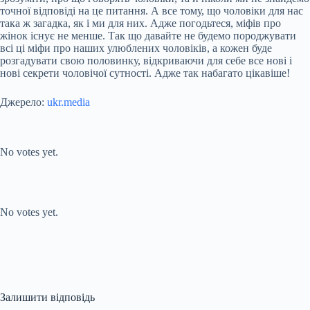
точної відповіді на це питання. А все тому, що чоловіки для нас
така ж загадка, як і ми для них. Адже погодьтеся, міфів про
жінок існує не менше. Так що давайте не будемо породжувати
всі ці міфи про наших улюблених чоловіків, а кожен буде
розгадувати свою половинку, відкриваючи для себе все нові і
нові секрети чоловічої сутності. Адже так набагато цікавіше!
Джерело:
ukr.media
Submit Rating
Rate this item:
No votes yet.
Submit Rating
Rate this item:
No votes yet.
Залишити відповідь