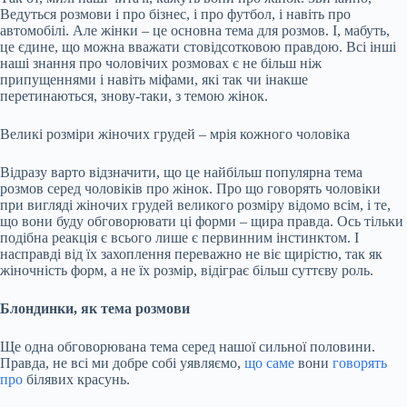
Ведуться розмови і про бізнес, і про футбол, і навіть про
автомобілі. Але жінки – це основна тема для розмов. І, мабуть,
це єдине, що можна вважати стовідсотковою правдою. Всі інші
наші знання про чоловічих розмовах є не більш ніж
припущеннями і навіть міфами, які так чи інакше
перетинаються, знову-таки, з темою жінок.
Великі розміри жіночих грудей – мрія кожного чоловіка
Відразу варто відзначити, що це найбільш популярна тема
розмов серед чоловіків про жінок. Про що говорять чоловіки
при вигляді жіночих грудей великого розміру відомо всім, і те,
що вони буду обговорювати ці форми – щира правда. Ось тільки
подібна реакція є всього лише є первинним інстинктом. І
насправді від їх захоплення переважно не віє щирістю, так як
жіночність форм, а не їх розмір, відіграє більш суттєву роль.
Блондинки, як тема розмови
Ще одна обговорювана тема серед нашої сильної половини.
Правда, не всі ми добре собі уявляємо,
що саме
вони
говорять
про
білявих красунь.