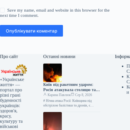
Save my name, email and website in this browser for the
next time I comment.
Опублікувати коментар
Про сайт
Останні новини
Інформ
П
С
К
«Українське
С
життя» —
Київ під ракетним ударом:
К
портал про
Росія атакувала столицю та
и
різні грані
область, є жертви —
Карина Павлюк
Сер 8, 2026
буденності
найсвіжіші подробиці
# Нічна атака Росії: Київщина під
українців:
обстрілом балістики та дронів, є
загиблі та діти серед постраждалих В
здоров'я,
ніч на 8…
красу,
культуру та
військові