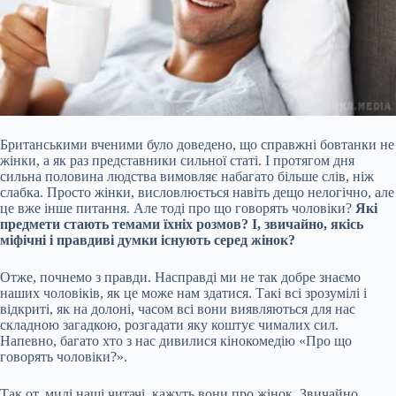
Британськими вченими було доведено, що справжні бовтанки не
жінки, а як раз представники сильної статі. І протягом дня
сильна половина людства вимовляє набагато більше слів, ніж
слабка. Просто жінки, висловлюється навіть дещо нелогічно, але
це вже інше питання. Але тоді про що говорять чоловіки?
Які
предмети стають темами їхніх розмов? І, звичайно, якісь
міфічні і правдиві думки існують серед жінок?
Отже, почнемо з правди. Насправді ми не так добре знаємо
наших чоловіків, як це може нам
здатися. Такі всі зрозумілі і
відкриті, як на долоні, часом всі вони виявляються для нас
складною загадкою, розгадати яку коштує чималих сил.
Напевно, багато хто з нас дивилися кінокомедію «Про що
говорять чоловіки?».
Так от, милі наші читачі, кажуть вони про жінок. Звичайно,