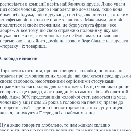
розповідати в компанії навіть найближчих друзів. Якщо уваги
цієї особи чоловік довго і наполегливо домагався, якщо вона
йому небайдужа, і він відчуває до неї будь-які почуття, то таким
«трофеєм» він ніколи не стане хвалитися. Максимум, чим він
поділиться зі своїм оточенням, це буде усунута фраза «все
добре». А все тому, що свою справжню половинку, яку він
шукав все життя, сам чоловік вже не буде вважати рядовою
перемогою, а для його друзів це і зовсім буде більше нагадувати
«поразку» їх товариша.
Свобода відносин
Торкаючись питання, про що говорять чоловіки, не можна не
згадати про самовпевнених хлопців, які хваляться перед друзями
своєю свободою, необтяженими серйозними стосунками
справжньою нагородою для такого мачо. Те, що чоловіки про це
говорять – це правда, а от правдивість самих слів – абсолютний
міф. Адже 80% представників чоловічої статі (маються на увазі
чоловіки у віці після 25 років з головою на плечах) прагне до
створення сім’ї з єдиною і неповторною для них супутницею
життя, вишукуючи її серед всіх знайомих жінок.
Ну а якщо говорити глобально, то нам жінкам складно
зрозуміти, про що говорять чоловіки, та й ніколи ми не знайдемо