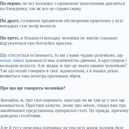
По-перше,
не всі чоловіки з однаковим захопленням дивляться
на блондинку, так як все це справа смаку.
По-друге,
головним предметом обговорення практично у всіх
випадках стає колір волосся.
По-третє,
в більшості випадку чоловіки не зовсім схвально
відгукуються про білозубих красунь.
Що стосується останнього, то ми з вами чудово розуміємо, що
немає ніякої
залежності між освіченістю дівчини, її кругозором і
кольором волосся. Але звідки ж про це знати нашим чоловікам?
Так що нехай говорять в своє задоволення, а в наших руках
виявиться така нехитра прихована зброя.
Про що ще говорять чоловіки?
Звичайно ж, про свої перемоги, пригоди чи як там це у них ще
називається. Простіше кажучи, знову про жінок, тільки вже про
завойованих представниць прекрасної статі. Це правда, причому
доведена століттями.
Але й тут є невелика поправка: не про всіх жінок чоловік буде