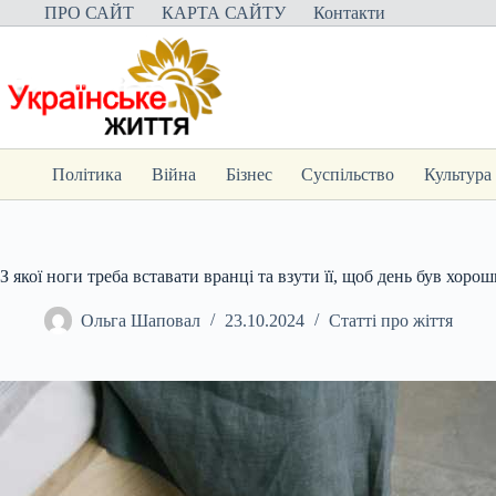
Перейти
ПРО САЙТ
КАРТА САЙТУ
Контакти
до
вмісту
Політика
Війна
Бізнес
Суспільство
Культура
З якої ноги треба вставати вранці та взути її, щоб день був хоро
Ольга Шаповал
23.10.2024
Статті про жіття