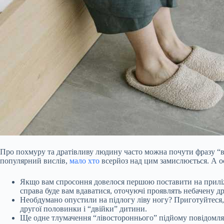
Про похмуру та дратівливу людину часто можна почути фразу “вст
популярний вислів,
мало хто
всерйоз над цим замислюється. А о
Якщо вам спросоння довелося першою поставити на прилі
справа буде вам вдаватися, оточуючі проявлять небачену д
Необдумано опустили на підлогу ліву ногу? Приготуйтеся, 
другої половинки і “двійки” дитини.
Ще одне тлумачення “лівостороннього” підйому повідомляє,