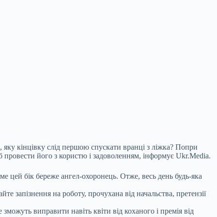
, яку кінцівку слід першою спускати вранці з ліжка? Попри
 провести його з користю і задоволенням, інформує Ukr.Media.
ме цей бік
береже ангел-охоронець. Отже, весь день будь-яка
те запізнення на роботу, прочухана від начальства, претензії
зможуть виправити навіть квіти від коханого і премія від