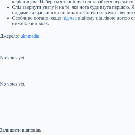
керівництва. Наберіться терпіння і постарайтеся пережит
Слід звернути увагу й на те, яка нога буде взута першою
подіями та щасливими новинами. Спочатку взули ліву ногу
Особливо погано, якщо
під час
підйому під лівою ногою оп
нижніх кінцівках.
Джерело:
ukr.media
Submit Rating
Rate this item:
No votes yet.
Submit Rating
Rate this item:
No votes yet.
Залишити відповідь