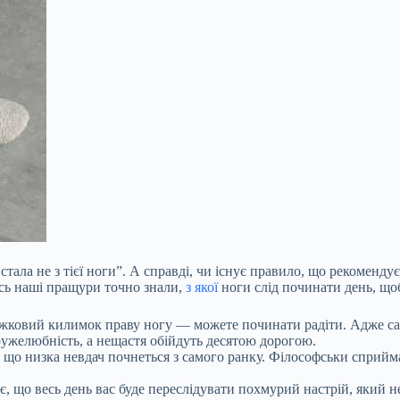
ала не з тієї ноги”. А справді, чи існує правило, що рекомендує
сь наші пращури точно знали,
з якої
ноги слід починати день, щоб
жковий килимок праву ногу — можете починати радіти. Адже са
ружелюбність, а нещастя обійдуть десятою дорогою.
що низка невдач почнеться з самого ранку. Філософськи сприймай
 що весь день вас буде переслідувати похмурий настрій, який не 