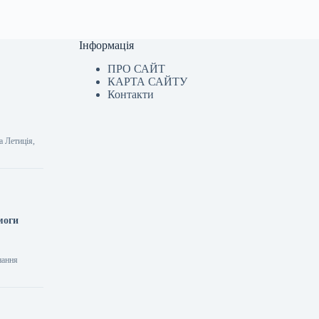
Інформація
ПРО САЙТ
КАРТА САЙТУ
Контакти
а Летиція,
моги
нання