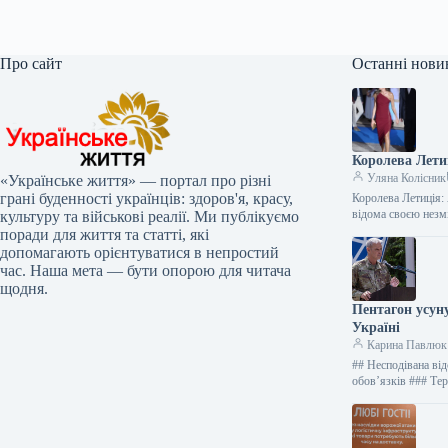
Про сайт
Останні нови
Королева Лети
Уляна Колісник
«Українське життя» — портал про різні
грані буденності українців: здоров'я, красу,
Королева Летиція: 
відома своєю нез
культуру та військові реалії. Ми публікуємо
поради для життя та статті, які
допомагають орієнтуватися в непростий
час. Наша мета — бути опорою для читача
щодня.
Пентагон усун
Україні
Карина Павлюк
## Несподівана ві
обов’язків ### Те