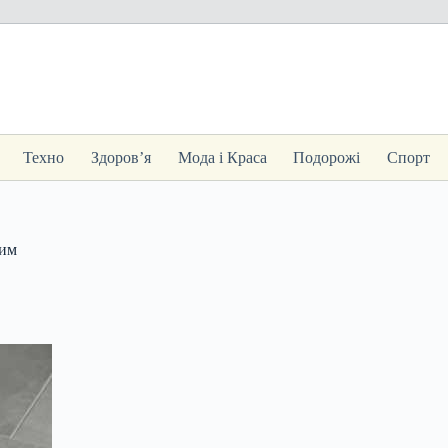
Техно
Здоров’я
Мода і Краса
Подорожі
Спорт
шим