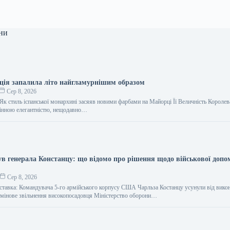
ни
ція запалила літо найгламурнішим образом
Сер 8, 2026
Як стиль іспанської монархині засяяв новими фарбами на Майорці Її Величність Королев
мінною елегантністю, нещодавно…
ув генерала Констанцу: що відомо про рішення щодо військової допо
Сер 8, 2026
дставка: Командувача 5-го армійського корпусу США Чарльза Костанцу усунули від вико
рмінове звільнення високопосадовця Міністерство оборони…