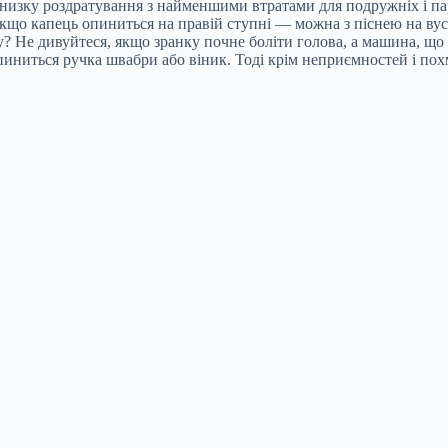
и низку роздратування з найменшими втратами для подружніх і па
. Якщо капець опиниться на правій ступні — можна з піснею на в
? Не дивуйтеся, якщо зранку почне боліти голова, а машина, що
иниться ручка швабри або віник. Тоді крім неприємностей і похм