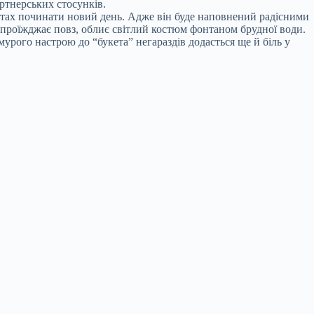
ртнерських стосунків.
устах починати новий день. Адже він буде наповнений радісними
 проїжджає повз, облиє світлий костюм фонтаном брудної води.
урого настрою до “букета” негараздів додасться ще й біль у