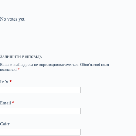
Submit Rating
Rate this item:
No votes yet.
Залишити відповідь
Ваша e-mail адреса не оприлюднюватиметься.
Обов’язкові поля
позначені
*
Ім’я
*
Email
*
Сайт