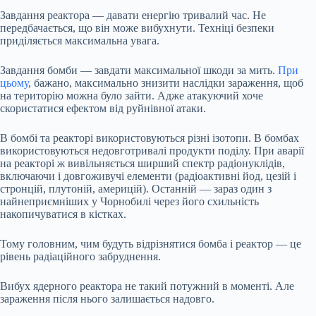
Завдання реактора — давати енергію тривалий час. Не
передбачається, що він може вибухнути. Техніці безпеки
приділяється максимальна увага.
Завдання бомби — завдати максимальної шкоди за мить.
При
цьому
, бажано, максимально знизити наслідки зараження, щоб
на територію можна було зайти. Адже атакуючий хоче
скористатися ефектом від руйнівної атаки.
В бомбі та реакторі використовуються різні ізотопи. В бомбах
використовуються недовготривалі продукти поділу. При аварії
на реакторі ж вивільняється ширший спектр радіонуклідів,
включаючи і довгоживучі елементи (радіоактивні йод, цезій і
стронцій, плутоній, америцій). Останній — зараз один з
найнеприємніших у Чорнобилі через його схильність
накопичуватися в кістках.
Тому головним, чим будуть відрізнятися бомба і реактор — це
рівень радіаційного забруднення.
Вибух ядерного реактора не такий потужний в моменті. Але
зараження після нього залишається надовго.