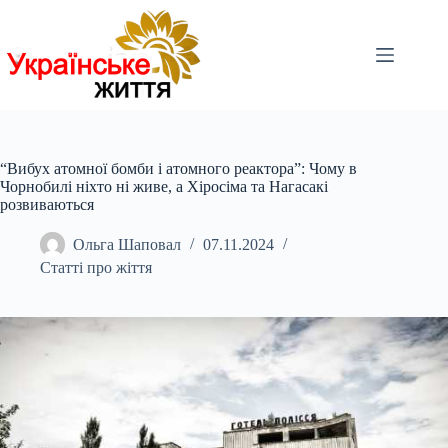
Перейти
до
вмісту
“Вибух атомної бомби і атомного реактора”: Чому в
Чорнобилі ніхто ні живе, а Хіросіма та Нагасакі
розвиваються
Ольга Шаповал
07.11.2024
Статті про жіття