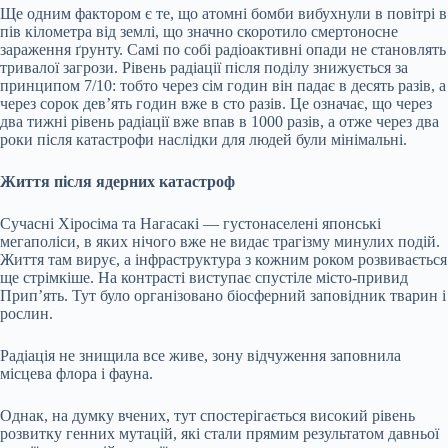
Ще одним фактором є те, що атомні бомби вибухнули в повітрі в
пів кілометра від землі, що значно скоротило смертоносне
зараження ґрунту. Самі по собі радіоактивні опади не становлять
тривалої загрози. Рівень радіації після поділу знижується за
принципом 7/10: тобто через сім годин він падає в десять разів, а
через сорок дев’ять годин вже в сто разів. Це означає, що через
два тижні рівень радіації вже впав в 1000 разів, а отже через два
роки після катастрофи наслідки для людей були мінімальні.
Життя після ядерних катастроф
Сучасні Хіросіма та Нагасакі — густонаселені японські
мегаполіси, в яких нічого вже не видає трагізму минулих подій.
Життя там вирує, а інфраструктура з кожним роком розвивається
ще стрімкіше. На контрасті виступає спустіле місто-привид
Прип’ять. Тут було організовано біосферний заповідник тварин і
рослин.
Радіація не знищила все живе, зону відчуження заповнила
місцева флора і фауна.
Однак, на думку вчених, тут спостерігається високий рівень
розвитку генних мутацій, які стали прямим результатом давньої