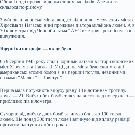
Обидві події призвели до жахливих
наслідків. Але життя
склалося по-різному.
Зруйновані японські міста швидко відновили. У сучасних містах
Хіросіма та Нагасакі нині проживає півтора мільйона людей. А в
30 кілометрах від Чорнобильської АЕС вже довгі роки існує зона
відчуження.
Ядерні катастрофи — як це було
6 і 9 серпня 1945 року стали чорними датами в історії японських
міст Хіросіма та Нагасакі. У ці дні на міста було скинуто дві
американські атомні бомби з, на перший погляд, невинними
назвами “Малюк” і “Товстун”.
Перша мала потужність вибуху рівну 18 кілотоннам тротилу,
друга — 21. Вибух обох бомб стався на висоті над поверхнею —
приблизно пів кілометра.
Сумарно від вибуху двох бомб загинуло близько 100 тисяч
людей. Ще понад 300 тисяч людей загинуло від впливу радіації
протягом наступних п’яти років.