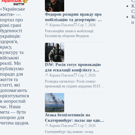
С
К
«Українське
С
життя» —
Федоров розкрив правду про
К
портал про
мобілізацію та дезертирів: що
и
різні грані
каже ексміністр
Карина Павлюк
Сер 7, 2026
буденності
Революційні зміни в мобілізації:
українців:
Ексміністр оборони Федоров
представив детальний план Колишній
здоров'я,
очільник оборонного відомства,
красу,
Михайло Федоров, поділився
культуру та
інформацією про розроблений…
військові
реалії. Ми
ISW: Росія готує провокацію
публікуємо
для ескалації конфлікту з
поради для
НАТО
Карина Павлюк
Сер 7, 2026
життя та
Розвідка сигналізує: Росія планує
статті, які
провокації на східних кордонах НАТО
допомагають
Литовські посадовці неодноразово
орієнтуватися
висловлювали занепокоєння щодо
в непростий
потенційних провокацій з боку Росії…
час. Наша
мета — бути
Атака безпілотників на
опорою для
Єкатеринбург: палає ще один
читача щодня.
склад Wildberries — відео
Карина Павлюк
Сер 7, 2026
Єкатеринбург під атакою: склад