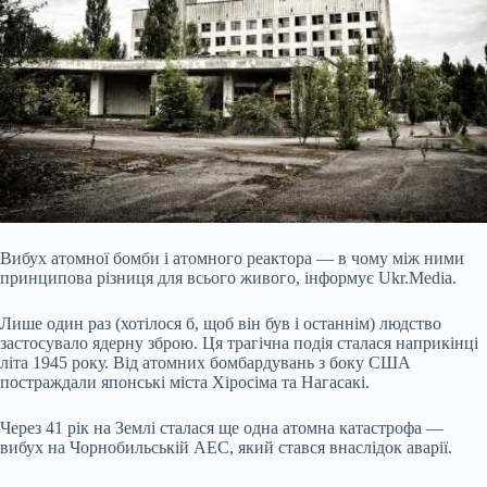
Вибух атомної бомби і атомного реактора — в чому між ними
принципова різниця для всього живого, інформує Ukr.Media.
Лише один раз (хотілося б, щоб він був і останнім) людство
застосувало ядерну зброю. Ця трагічна подія сталася наприкінці
літа 1945 року. Від атомних бомбардувань з боку США
постраждали японські міста Хіросіма та Нагасакі.
Через 41 рік на Землі сталася ще одна атомна катастрофа —
вибух на Чорнобильській АЕС, який стався внаслідок аварії.