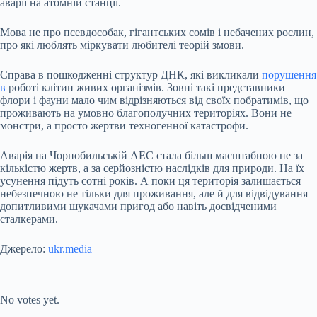
аварії на атомній станції.
Мова не про псевдособак, гігантських сомів і небачених рослин,
про які люблять міркувати любителі теорій змови.
Справа в пошкодженні структур ДНК, які викликали
порушення
в
роботі клітин живих організмів. Зовні такі представники
флори і фауни мало чим відрізняються від своїх побратимів, що
проживають на умовно благополучних територіях. Вони не
монстри, а просто жертви техногенної катастрофи.
Аварія на Чорнобильській АЕС стала більш масштабною не за
кількістю жертв, а за серйозністю наслідків для природи. На їх
усунення підуть сотні років. А поки ця територія залишається
небезпечною не тільки для проживання, але й для відвідування
допитливими шукачами пригод або навіть досвідченими
сталкерами.
Джерело:
ukr.media
Submit Rating
Rate this item:
No votes yet.