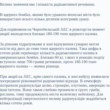
Велике значення має і кількість радіоактивної речовини.
В ядерних бомбах, якими було уражено японські міста було
використано всього кілька десятків кілограмів урану.
Для порівняння на Чорнобильській АЕС в реакторі на момент
аварії знаходилося близько 180-190 тонн ядерного палива.
За різними підрахунками в зоні відчуження сумарно могли
осісти від двох до семи тонн ядерного палива. Така цифра в
сотню разів перевищує кількість радіоактивного палива в
американських бомбах. Близько 60 кг, з яких в реакцію поділу
вступило лише 700 грамів речовини, проти 180-190 тонн
ядерного палива — значна різниця.
При аварії на АЕС, крім самого палива, в зоні вибуху виявилися
зосереджені різноманітні радіоактивні відходи. В атмосферу
потрапили радіонукліди цезію, стронцію, плутонію, америцію та
інші ізотопи. Вони також глибоко проникли в ґрунт, гриби,
рослини, тому продовжують нести величезну небезпеку. Для
нейтралізації смертоносного впливу радіонуклідів знадобиться
кілька сотень років.