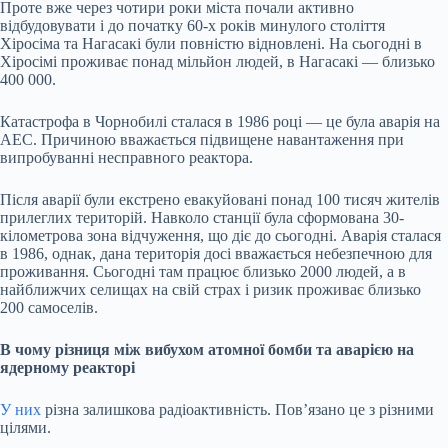
Проте вже через чотири роки міста почали активно
відбудовувати і до початку 60-х років минулого століття
Хіросіма та Нагасакі були повністю відновлені. На сьогодні в
Хіросімі проживає понад мільйон людей, в Нагасакі — близько
400 000.
Катастрофа в Чорнобилі сталася в 1986 році — це була аварія на
АЕС. Причиною вважається підвищене навантаження при
випробуванні несправного реактора.
Після аварії були екстрено евакуйовані понад 100 тисяч жителів
прилеглих територій. Навколо станції була сформована 30-
кілометрова зона відчуження, що діє до сьогодні. Аварія сталася
в 1986, однак, дана територія досі вважається небезпечною для
проживання. Сьогодні там працює близько 2000 людей, а в
найближчих селищах на свій страх і ризик проживає близько
200 самоселів.
В чому різниця між вибухом атомної бомби та аварією на
ядерному реакторі
У них
різна залишкова радіоактивність. Пов’язано це з різними
цілями.