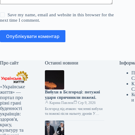
Save my name, email and website in this browser for the
next time I comment.
Опублікувати коментар
Про сайт
Останні новини
Інформ
П
С
К
«Українське
С
життя» —
Вибухи в Бєлгороді: потужні
К
портал про
удари спричинили пожежі.
и
різні грані
Карина Павлюк
Сер 9, 2026
буденності
Бєлгород під атакою: численні вибухи
українців:
та пожежі після нальоту дронів У
російському місті Бєлгород
здоров'я,
спостерігається серія вибухів та
красу,
масштабні пожежі.…
культуру та