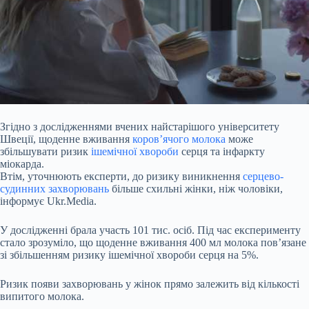
Згідно з дослідженнями вчених найстарішого університету
Швеції, щоденне вживання
коров’ячого молока
може
збільшувати ризик
ішемічної хвороби
серця та інфаркту
міокарда.
Втім, уточнюють експерти, до ризику виникнення
серцево-
судинних захворювань
більше схильні жінки, ніж чоловіки,
інформує Ukr.Media.
У дослідженні брала участь 101 тис. осіб. Під час експерименту
стало зрозуміло, що щоденне вживання 400 мл молока пов’язане
зі збільшенням ризику ішемічної хвороби серця на 5%.
Ризик появи
захворювань у жінок прямо залежить від кількості
випитого молока.