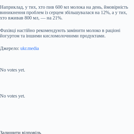
Наприклад, у тих, хто пив 600 мл молока на день, ймовірність
виникнення проблем із серцем збільшувалася на 12%, а у тих,
хто вживав 800 мл, — на 21%.
Фахівці настійно рекомендують замінити молоко в раціоні
йогуртом та іншими кисломолочними продуктами.
Джерело:
ukr.media
Submit Rating
Rate this item:
No votes yet.
Submit Rating
Rate this item:
No votes yet.
Залишити відповідь