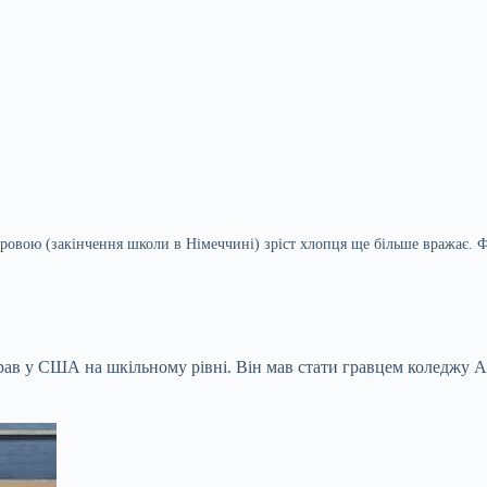
овою (закінчення школи в Німеччині) зріст хлопця ще більше вражає. Ф
рав у США на шкільному рівні. Він мав стати гравцем коледжу А