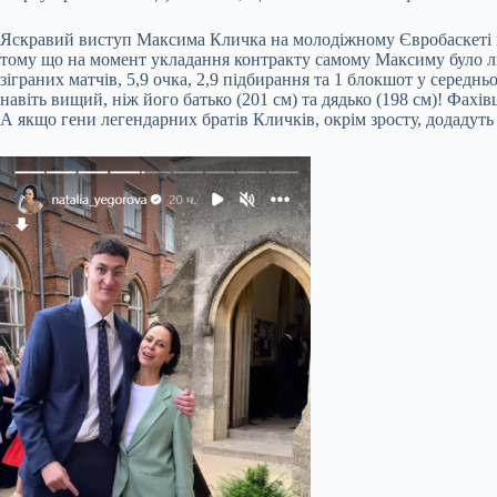
Яскравий виступ Максима Кличка на молодіжному Євробаскеті не
тому що на момент укладання контракту самому Максиму було лише
зіграних матчів, 5,9 очка, 2,9 підбирання та 1 блокшот у середнь
навіть вищий, ніж його батько (201 см) та дядько (198 см)! Фахі
А якщо гени легендарних братів Кличків, окрім зросту, додадуть