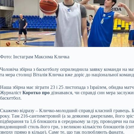
Фото: Інстаграм Максима Кличка
Чоловіча збірна з баскетболу оприлюднила заявку команди на ма
та мера столиці Віталія Кличка вже доріс до національної команд
Наша збірна має зіграти 23 і 25 листопада з Ізраїлем, обидва мат
Журналіст
Коротко про
дізнавався, чи справді син мера заслужи
баскетбол.
Скажемо відразу – Кличко-молодший справді класний гравець. 
року. Там 216-сантиметровий (а за деякими джерелами, його зріс
підбирання та 1,6 блокшота в середньому за гру, проводячи на 
видовищний стиль його гри, з великою кількістю блокшотів (ситу
зверху прямо в кільце). Саме те, що так полюбляють фанати.