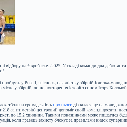
тчі відбору на Євробаскет-2025. У складі команди два дебютант
и!
чі пройдуть у Ризі. І, звісно ж, наявність у збірній Кличка-молод
в місце у збірній, чи це повторення історії з сином Ігоря Коломо
Баскетбольна громадськість
про нього
дізналася ще на молодіжн
т 218 сантиметрів) центровий допоміг своїй команді досягти пост
паркеті по 15,2 хвилини. Такими показниками може пишатися буд
ація, коли гравець захисту блокує за правилами кидок суперника