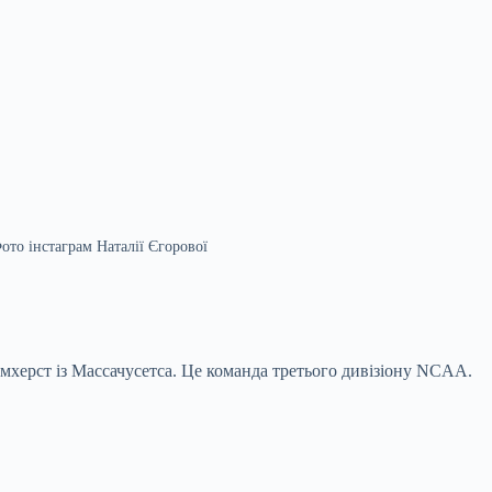
ото інстаграм Наталії Єгорової
мхерст із Массачусетса. Це команда третього дивізіону NCAA.