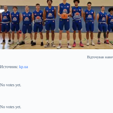
Відточував нави
Источник:
kp.ua
Submit Rating
Rate this item:
No votes yet.
Submit Rating
Rate this item:
No votes yet.