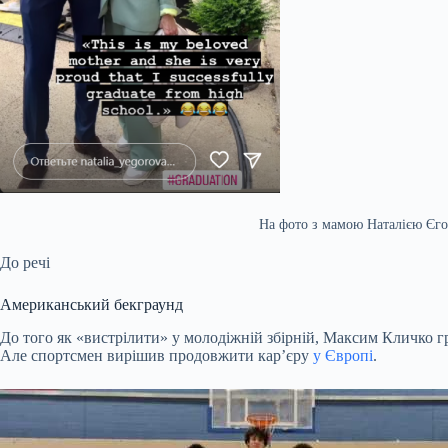
На фото з мамою Наталією Єгор
До речі
Американський бекграунд
До того як «вистрілити» у молодіжній збірній, Максим Кличко г
Але спортсмен вирішив продовжити кар’єру
у Європі
.