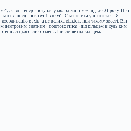
, де він тепер виступає у молодіжній команді до 21 року. При
ати хлопець показує і в клубі. Статистика у нього така: 8
 координацію рухів, а це велика рідкість при такому зрості. Він
ним центровим, здатним «поштовхатися» під кільцем із будь-ким.
отенціал цього спортсмена. І не лише під кільцем.