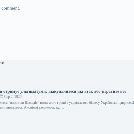
 I comment.
ни
ні отримує ультиматуми: відкупляйтеся від атак або втратите все
Сер 7, 2026
хема: “власники Шахедів” вимагають гроші з українського бізнесу Українські підприємці
хеми вимагання. Анонімні звернення, що…