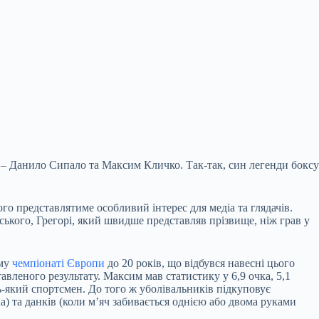
и – Данило Сипало та Максим Кличко. Так-так, син легенди боксу
шого представлятиме особливий інтерес для медіа та глядачів.
йського, Грегорі, який швидше представляв прізвище, ніж грав у
ому
чемпіонаті Європи
до 20 років, що відбувся навесні цього
авленого результату. Максим мав статистику у 6,9 очка, 5,1
ь-який спортсмен. До того ж уболівальників підкуповує
) та данків (коли м’яч забивається однією або двома руками