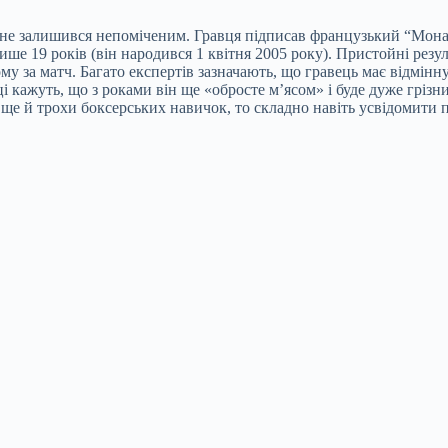
 залишився непоміченим. Гравця підписав французький “Монако”
 19 років (він народився 1 квітня 2005 року). Пристойні результ
ому за матч. Багато експертів зазначають, що гравець має відмінну
вці кажуть, що з роками він ще «обросте м’ясом» і буде дуже гріз
 ще й трохи боксерських навичок, то складно навіть усвідомити п