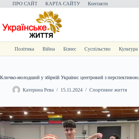
Перейти
ПРО САЙТ
КАРТА САЙТУ
Контакти
до
вмісту
Політика
Війна
Бізнес
Суспільство
Культура
Кличко-молодший у збірній України: центровий з перспективою, 
Катерина Рева
15.11.2024
Спортивне життя