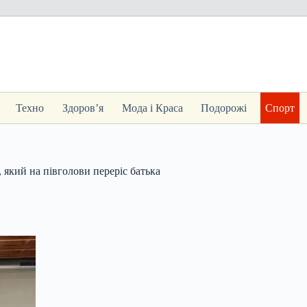
Техно
Здоров’я
Мода і Краса
Подорожі
Спорт
який на півголови переріс батька