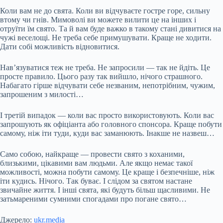
Коли вам не до свята. Коли ви відчуваєте гостре горе, сильну
втому чи гнів. Мимоволі ви можете вилити це на інших і
отруїти їм свято. Та й вам буде важко в такому стані дивитися на
чужі веселощі. Не треба себе примушувати. Краще не ходити.
Дати собі можливість відновитися.
Нав’язуватися теж не треба. Не запросили — так не йдіть. Це
просте правило. Цього разу так вийшло, нічого страшного.
Набагато гірше відчувати себе незваним, непотрібним, чужим,
запрошеним з милості…
І третій випадок — коли вас просто використовують. Коли вас
запрошують як офіціанта або головного спонсора. Краще побути
самому, ніж іти туди, куди вас заманюють. Інакше не назвеш…
Само собою, найкраще — провести свято з коханими,
близькими, цікавими вам людьми. Але якщо немає такої
можливості, можна побути самому. Це краще і безпечніше, ніж
іти кудись. Нічого. Так буває. І слідом за святом настане
звичайне життя. І інші свята, які будуть більш щасливими. Не
затьмареними сумними спогадами про погане свято…
Джерело:
ukr.media