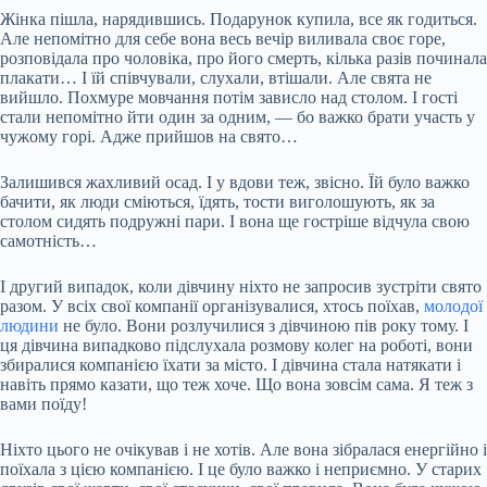
Жінка пішла, нарядившись. Подарунок купила, все як годиться.
Але непомітно для себе вона весь вечір виливала своє горе,
розповідала про чоловіка, про його смерть, кілька разів починала
плакати… І їй співчували, слухали, втішали. Але свята не
вийшло. Похмуре мовчання потім зависло над столом. І гості
стали непомітно йти один за одним, — бо важко брати участь у
чужому горі. Адже прийшов на свято…
Залишився жахливий осад. І у вдови теж, звісно. Їй було важко
бачити, як люди сміються, їдять, тости виголошують, як за
столом сидять подружні пари. І вона ще гостріше відчула свою
самотність…
І другий випадок, коли дівчину ніхто не запросив зустріти свято
разом. У всіх свої компанії організувалися, хтось поїхав,
молодої
людини
не було. Вони розлучилися з дівчиною пів року тому. І
ця дівчина випадково підслухала розмову колег на роботі, вони
збиралися компанією їхати за місто. І дівчина стала натякати і
навіть прямо казати, що теж хоче. Що вона зовсім сама. Я теж з
вами поїду!
Ніхто цього не очікував і не хотів. Але вона зібралася енергійно і
поїхала з цією компанією. І це було важко і неприємно. У старих