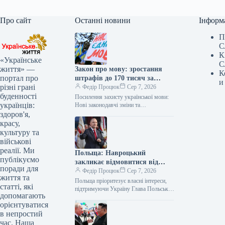
Про сайт
Останні новини
Інформ
П
С
К
«Українське
С
життя» —
Закон про мову: зростання
К
портал про
штрафів до 170 тисяч за
и
різні грані
порушення
Федір Процюк
Сер 7, 2026
буденності
Посилення захисту української мови:
українців:
Нові законодавчі зміни та
відповідальність Законодавчі ініціативи
здоров'я,
для зміцнення мовних позицій Комітет
красу,
з питань гуманітарної та…
культуру та
військові
реалії. Ми
Польща: Навроцький
публікуємо
закликає відмовитися від
поради для
бандерівських прапорів
Федір Процюк
Сер 7, 2026
життя та
Польща пріоритезує власні інтереси,
статті, які
підтримуючи Україну Глава Польської
допомагають
держави, Кароль Навроцький, чітко
орієнтуватися
окреслив, що одним із ключових
в непростий
національних інтересів країни…
час. Наша