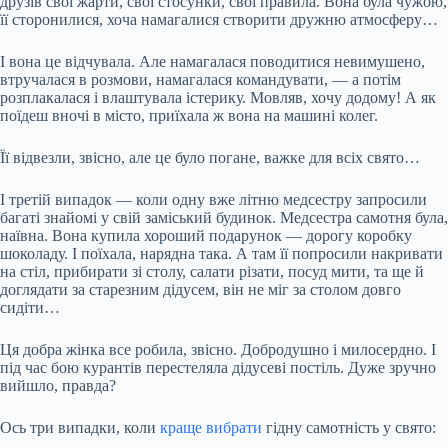
друзів свої жарти, свої стосунки, свої правила. Вона була чужою,
її сторонилися, хоча намагалися створити дружню атмосферу…
І вона це відчувала. Але намагалася поводитися невимушено,
втручалася в розмови, намагалася командувати, — а потім
розплакалася і влаштувала істерику. Мовляв, хочу додому! А як
поїдеш вночі в місто, приїхала ж вона на машині колег.
Її відвезли, звісно, але це було погане, важке для всіх свято…
І третій випадок — коли одну вже літню медсестру запросили
багаті знайомі у свій заміський будинок. Медсестра самотня була,
наївна. Вона купила хороший подарунок — дорогу коробку
шоколаду. І поїхала, нарядна така. А там її попросили накривати
на стіл, прибирати зі столу, салати різати, посуд мити, та ще й
доглядати за старезним дідусем, він не міг за столом довго
сидіти…
Ця добра жінка все робила, звісно. Добродушно і милосердно. І
під час бою курантів перестеляла дідусеві постіль. Дуже зручно
вийшло, правда?
Ось три випадки, коли
краще вибрати
гідну самотність у свято: