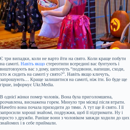
Є три випадки, коли не варто йти на свято. Коли краще побути
на самоті.
Навіть якщо
стереотипи всередині вас бунтують і
виштовхують вас з дому, шепочуть “подзвони, напиши, сходи,
хто ж сидить на самоті у свято?”. Навіть якщо кличуть,
запрошують… Краще залишитися на самоті, ніж іти. Бо буде ще
гірше, інформує Ukr.Media.
В однієї жінки помер чоловік. Вона була приголомшена,
розчавлена, виснажена горем. Минуло три місяці після втрати.
Начебто вона почала приходити до тями. А тут ще й
свято. І її
запросили хороші знайомі, подружжя, щоб її підтримати. Ну і
просто з дружби. Раніше вони з чоловіком завжди ходили до цих
знайомих і в себе приймали.