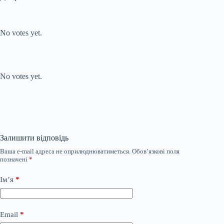
Submit Rating
Rate this item:
No votes yet.
Submit Rating
Rate this item:
No votes yet.
Залишити відповідь
Ваша e-mail адреса не оприлюднюватиметься.
Обов’язкові поля
позначені
*
Ім’я
*
Email
*