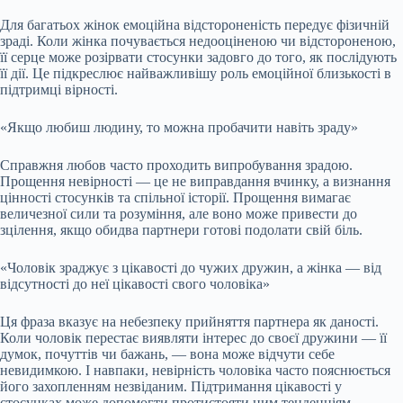
Для багатьох жінок емоційна відстороненість передує фізичній
зраді. Коли жінка почувається недооціненою чи відстороненою,
її серце може розірвати стосунки задовго до того, як послідують
її дії. Це підкреслює найважливішу роль емоційної близькості в
підтримці вірності.
«Якщо любиш людину, то можна пробачити навіть зраду»
Справжня любов часто проходить випробування зрадою.
Прощення невірності — це не виправдання вчинку, а визнання
цінності стосунків та спільної історії. Прощення вимагає
величезної сили та розуміння, але воно може привести до
зцілення, якщо обидва партнери готові подолати свій біль.
«Чоловік зраджує з цікавості до чужих дружин, а жінка — від
відсутності до неї цікавості свого чоловіка»
Ця фраза вказує на небезпеку прийняття партнера як даності.
Коли чоловік перестає виявляти інтерес до своєї дружини — її
думок, почуттів чи бажань, — вона може відчути себе
невидимкою. І навпаки, невірність чоловіка часто пояснюється
його захопленням незвіданим. Підтримання цікавості у
стосунках може допомогти протистояти цим тенденціям.