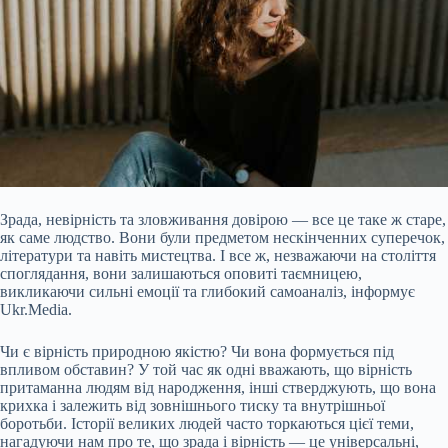
Зрада, невірність та зловживання довірою — все це таке ж старе,
як саме людство. Вони були предметом нескінченних суперечок,
літератури та навіть мистецтва. І все ж, незважаючи на століття
споглядання, вони залишаються оповиті таємницею,
викликаючи сильні емоції та глибокий самоаналіз, інформує
Ukr.Media.
Чи є вірність природною якістю? Чи вона формується під
впливом обставин? У той час як одні вважають, що вірність
притаманна людям від народження, інші стверджують, що вона
крихка і залежить
від зовнішнього тиску та внутрішньої
боротьби. Історії великих людей часто торкаються цієї теми,
нагадуючи нам про те, що зрада і вірність — це універсальні,