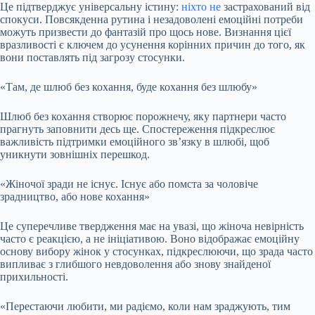
Це підтверджує універсальну істину:
ніхто не
застрахований від
спокуси. Повсякденна рутина і незадоволені емоційні потреби
можуть призвести до фантазій про щось нове. Визнання цієї
вразливості є ключем до усунення корінних причин до того, як
вони поставлять під загрозу стосунки.
«Там, де шлюб без кохання, буде кохання без шлюбу»
Шлюб без кохання створює порожнечу, яку партнери часто
прагнуть заповнити десь ще. Спостереження підкреслює
важливість підтримки емоційного зв’язку в шлюбі, щоб
уникнути зовнішніх перешкод.
«Жіночої зради не існує. Існує або помста за чоловіче
зрадництво, або нове кохання»
Це суперечливе твердження має на увазі, що жіноча невірність
часто є реакцією, а не ініціативою. Воно відображає емоційну
основу вибору жінок у стосунках, підкреслюючи, що зрада часто
випливає з глибшого невдоволення або знову знайденої
прихильності.
«Перестаючи любити, ми радіємо, коли нам зраджують, тим