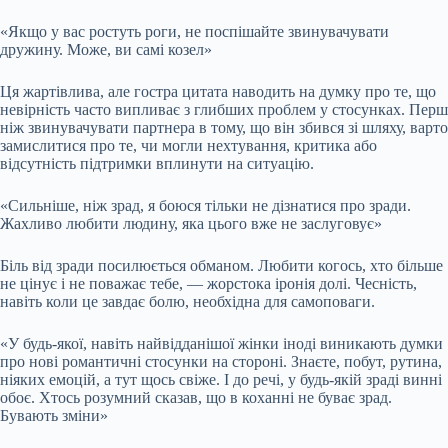
«Якщо у вас ростуть роги, не поспішайте звинувачувати
дружину. Може, ви самі козел»
Ця жартівлива, але гостра цитата наводить на думку про те, що
невірність часто випливає з глибших проблем у стосунках. Перш
ніж звинувачувати партнера в тому, що він збився зі шляху, варто
замислитися про те, чи могли нехтування, критика або
відсутність підтримки вплинути на ситуацію.
«Сильніше, ніж зрад, я боюся тільки не дізнатися про зради.
Жахливо любити людину, яка цього вже не заслуговує»
Біль від зради посилюється обманом. Любити когось, хто більше
не цінує і не поважає тебе, — жорстока іронія долі. Чесність,
навіть коли це завдає болю, необхідна для самоповаги.
«У будь-якої, навіть найвідданішої жінки іноді виникають думки
про нові романтичні стосунки на стороні. Знаєте, побут, рутина,
ніяких емоцій, а тут щось свіже. І до речі, у будь-якій зраді винні
обоє. Хтось розумний сказав, що в коханні не буває зрад.
Бувають зміни»