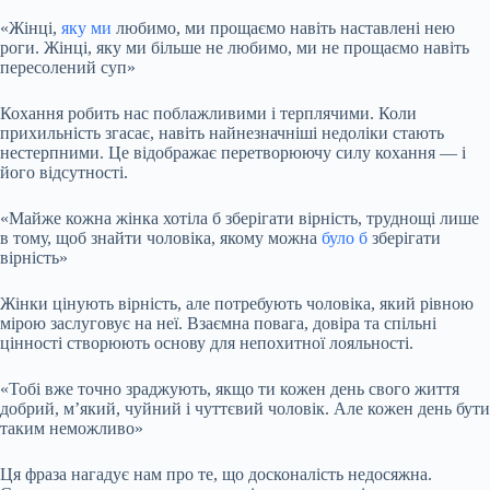
«Жінці,
яку ми
любимо, ми прощаємо навіть наставлені нею
роги. Жінці, яку ми більше не любимо, ми не прощаємо навіть
пересолений суп»
Кохання робить нас поблажливими і терплячими. Коли
прихильність згасає, навіть найнезначніші недоліки стають
нестерпними. Це відображає перетворюючу силу кохання — і
його відсутності.
«Майже кожна жінка хотіла б зберігати вірність, труднощі лише
в тому, щоб знайти чоловіка, якому можна
було б
зберігати
вірність»
Жінки цінують вірність, але потребують чоловіка, який рівною
мірою заслуговує на неї. Взаємна повага, довіра та спільні
цінності створюють основу для непохитної лояльності.
«Тобі вже точно зраджують, якщо ти кожен день свого життя
добрий, м’який, чуйний і чуттєвий чоловік. Але кожен день бути
таким неможливо»
Ця фраза нагадує нам про те, що досконалість недосяжна.