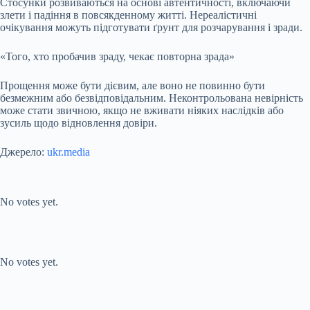
Стосунки розвиваються на основі автентичності, включаючи
злети і падіння в повсякденному житті. Нереалістичні
очікування можуть підготувати ґрунт для розчарування і зради.
«Того, хто пробачив зраду, чекає повторна зрада»
Прощення може бути дієвим, але воно не повинно бути
безмежним або безвідповідальним. Неконтрольована невірність
може стати звичною, якщо не вживати ніяких наслідків або
зусиль щодо відновлення довіри.
Джерело:
ukr.media
Submit Rating
Rate this item:
No votes yet.
Submit Rating
Rate this item:
No votes yet.