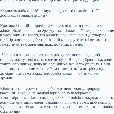
«Якщо чоловік постійно шукає в дружині недоліки, то її
достоїнства знайде інший»
Критика і постійні причіпки можуть підірвати самооцінку
жінки. Коли чоловік зосереджується тільки на її недоліках, він не
в змозі оцінити якості, які роблять її унікальною. Це створює
простір для того, щоб хтось інший міг втрутитися і висловити
захоплення та схвалення, яких вона так прагне.
«Чоловіки завжди хочуть нову жінку: ту, що молодша, або
старша, або ту, якої в нього ще не було. Якщо ви брюнетка, вони
хочуть блондинку, якщо ви блондинка, вони хочуть руду. Вони
так створені, і ви не можете їх за це винити. Їм потрібна купа
дружин, і це дуже важко для однієї жінки — бути купою
дружин»
Відверте спостереження відображає невгамовну природу
бажання. Хоча це не завжди вірно, воно відображає
закономірність, згідно з якою деяких чоловіків спокушає те, чого
вони ще не випробували. Завдання полягає в тому, щоб знайти
задоволення і збудження у стосунках, а не в гонитві за зовнішнім
схваленням.