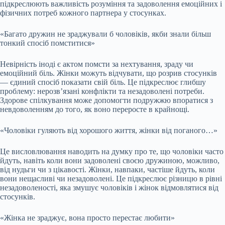
підкреслюють важливість розуміння та задоволення емоційних і
фізичних потреб кожного партнера у стосунках.
«Багато дружин не зраджували б чоловіків, якби знали більш
тонкий спосіб помститися»
Невірність іноді є актом помсти за нехтування, зраду чи
емоційний біль. Жінки можуть відчувати, що розрив стосунків
— єдиний спосіб показати свій біль. Це підкреслює глибшу
проблему: нерозв’язані конфлікти та незадоволені потреби.
Здорове спілкування може допомогти подружжю впоратися з
невдоволенням до того, як воно переросте в крайнощі.
«Чоловіки гуляють від хорошого життя, жінки від поганого…»
Це висловлювання наводить на думку про те, що чоловіки часто
йдуть, навіть коли вони задоволені своєю дружиною, можливо,
від нудьги чи з цікавості. Жінки, навпаки, частіше йдуть, коли
вони нещасливі чи незадоволені. Це підкреслює різницю в рівні
незадоволеності, яка змушує чоловіків і жінок відмовлятися від
стосунків.
«Жінка не зраджує, вона просто перестає любити»