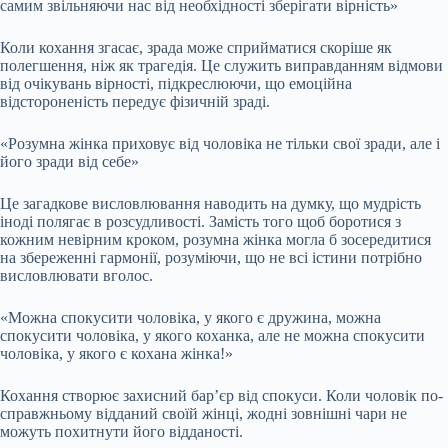
самим звільняючи нас від необхідності зберігати вірність»
Коли кохання згасає, зрада може сприйматися скоріше як
полегшення, ніж як трагедія. Це служить виправданням відмови
від очікувань вірності, підкреслюючи, що емоційна
відстороненість передує фізичній зраді.
«Розумна жінка приховує від чоловіка не тільки свої зради, але і
його зради від себе»
Це загадкове висловлювання наводить на думку, що мудрість
іноді полягає в розсудливості. Замість того щоб боротися з
кожним невірним кроком, розумна жінка могла б зосередитися
на збереженні гармонії, розуміючи, що не всі істини потрібно
висловлювати вголос.
«Можна спокусити чоловіка, у якого є дружина, можна
спокусити чоловіка, у якого коханка, але не можна спокусити
чоловіка, у якого є кохана жінка!»
Кохання створює захисний бар’єр від спокуси. Коли чоловік по-
справжньому відданий своїй жінці, жодні зовнішні чари не
можуть похитнути його відданості.