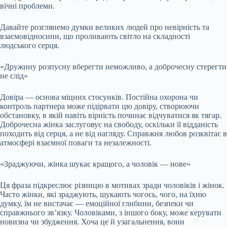
вічні проблеми.
Давайте розглянемо думки великих людей про невірність та
взаємовідносини, що проливають світло на складності
людського серця.
«Дружину розпусну вберегти неможливо, а доброчесну стерегти
не слід»
Довіра — основа міцних стосунків. Постійна охорона чи
контроль партнера може підірвати цю довіру, створюючи
обстановку, в якій навіть вірність починає відчуватися як тягар.
Доброчесна жінка заслуговує на свободу, оскільки її відданість
походить від серця, а не від нагляду. Справжня любов розквітає в
атмосфері взаємної поваги та незалежності.
«Зраджуючи, жінка шукає кращого, а чоловік — нове»
Ця фраза підкреслює різницю в мотивах зради чоловіків і жінок.
Часто жінки, які зраджують, шукають чогось, чого, на їхню
думку, їм не вистачає — емоційної глибини, безпеки чи
справжнього зв’язку. Чоловіками, з іншого боку, може керувати
новизна чи збудження. Хоча це й узагальнення, вони