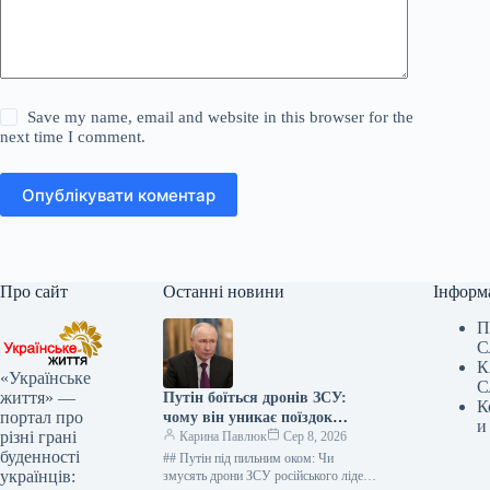
Save my name, email and website in this browser for the
next time I comment.
Опублікувати коментар
Про сайт
Останні новини
Інформ
П
С
К
«Українське
С
життя» —
Путін боїться дронів ЗСУ:
К
портал про
чому він уникає поїздок
и
різні грані
Україною
Карина Павлюк
Сер 8, 2026
буденності
## Путін під пильним оком: Чи
українців:
змусять дрони ЗСУ російського лідера