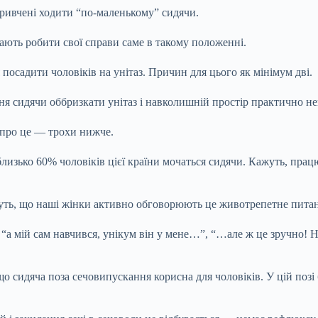
ривчені ходити “по-маленькому” сидячи.
кають робити свої справи саме в такому положенні.
осадити чоловіків на унітаз. Причин для цього як мінімум дві.
ня сидячи оббризкати унітаз і навколишній простір практично н
 про це — трохи нижче.
 близько 60% чоловіків цієї країни мочаться сидячи. Кажуть, пра
шуть, що наші жінки активно обговорюють це животрепетне питан
 “а мій сам навчився, унікум він у мене…”, “…але ж це зручно! Н
 сидяча поза сечовипускання корисна для чоловіків. У цій позі 