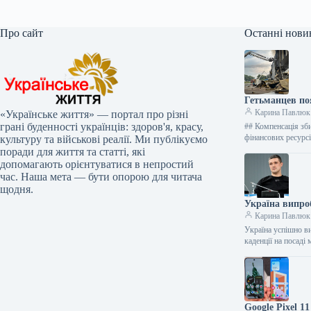
Про сайт
Останні нови
Гетьманцев по
Карина Павлюк
«Українське життя» — портал про різні
грані буденності українців: здоров'я, красу,
## Компенсація зби
фінансових ресур
культуру та військові реалії. Ми публікуємо
поради для життя та статті, які
допомагають орієнтуватися в непростий
час. Наша мета — бути опорою для читача
щодня.
Україна випро
Карина Павлюк
Україна успішно в
каденції на посад
Google Pixel 1