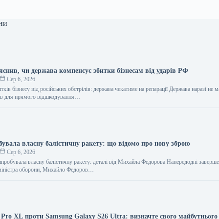
ни
яснив, чи держава компенсує збитки бізнесам від ударів РФ
Сер 6, 2026
тків бізнесу від російських обстрілів: держава чекатиме на репарації Держава наразі не м
сів для прямого відшкодування…
бувала власну балістичну ракету: що відомо про нову зброю
Сер 6, 2026
ипробувала власну балістичну ракету: деталі від Михайла Федорова Напередодні заверше
і міністра оборони, Михайло Федоров…
1 Pro XL проти Samsung Galaxy S26 Ultra: визначте свого майбутнього