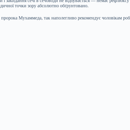
і закидання сечі в сечоводи не відбувається — немає рефлюксу і
едичної точки зору абсолютно обґрунтовано.
в пророка Мухаммеда, так наполегливо рекомендує чоловікам роби