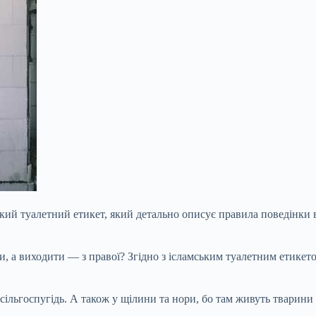
ський туалетний етикет, який детально описує правила поведінки 
оги, а виходити — з правої? Згідно з ісламським туалетним ети
сільгоспугідь. А також у щілини та нори, бо там живуть тварини