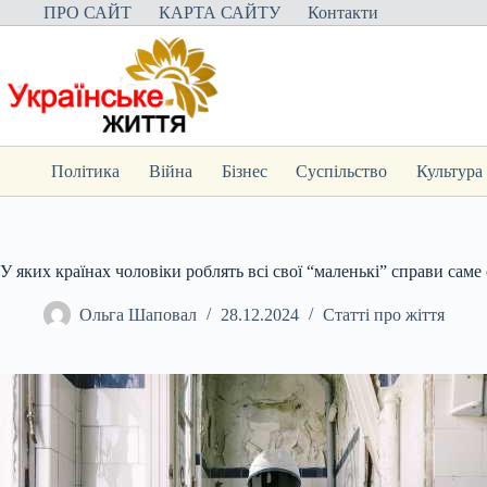
Перейти
ПРО САЙТ
КАРТА САЙТУ
Контакти
до
вмісту
Політика
Війна
Бізнес
Суспільство
Культура
У яких країнах чоловіки роблять всі свої “маленькі” справи саме
Ольга Шаповал
28.12.2024
Статті про жіття