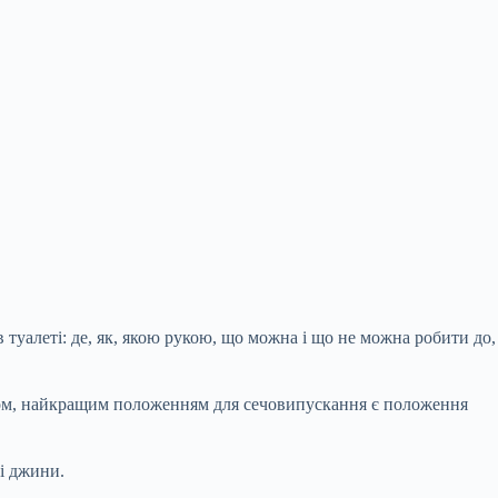
в туалеті: де, як, якою рукою, що можна і що не можна
робити до,
кетом, найкращим положенням для сечовипускання є положення
 і джини.