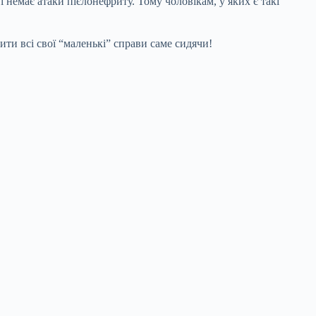
 немає атаки пієлонефриту. Тому чоловікам, у яких є такі
ти всі свої “маленькі” справи саме сидячи!