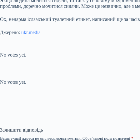
Якщо людина мочиться сидячи, то тиск у сечовому міхурі менший 
проблеми, доречно мочитися сидячи. Може це незвично, але з м
Ох, недарма ісламський туалетний етикет, написаний ще за часі
Джерело:
ukr.media
Submit Rating
Rate this item:
No votes yet.
Submit Rating
Rate this item:
No votes yet.
Залишити відповідь
Ваша e-mail адреса не оприлюднюватиметься.
Обов’язкові поля позначені
*