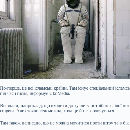
По-перше, це всі ісламські країни. Там існує спеціальний іслам
під час і після, інформує Ukr.Media.
Ви знали, наприклад, що входити до туалету потрібно з лівої н
сидячи. Але стоячи теж можна, хоча це й не заохочується.
Там також написано, що не можна мочитися проти вітру та в бік 