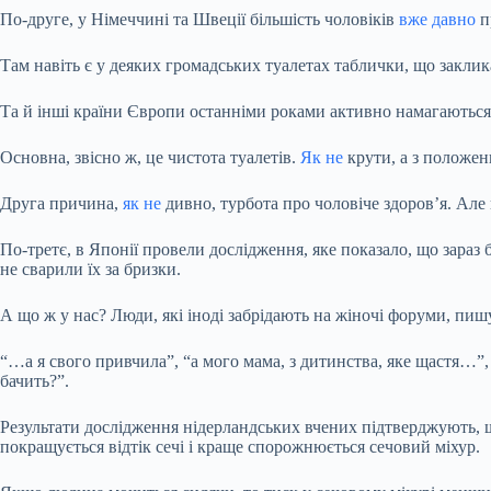
По-друге, у Німеччині та Швеції більшість чоловіків
вже давно
п
Там навіть є у деяких громадських туалетах таблички, що закли
Та й інші країни Європи останніми роками активно намагаються п
Основна, звісно ж, це чистота туалетів.
Як не
крути, а з положен
Друга причина,
як не
дивно, турбота про чоловіче здоров’я. Але
По-третє, в Японії провели дослідження, яке показало, що зараз
не сварили їх за бризки.
А що ж у нас? Люди, які іноді забрідають на жіночі форуми, пи
“…а я свого привчила”, “а мого мама, з дитинства, яке щастя…”,
бачить?”.
Результати дослідження нідерландських вчених підтверджують, що
покращується відтік сечі і краще спорожнюється сечовий міхур.