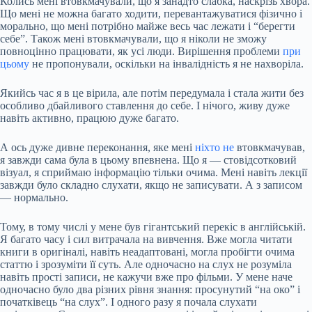
Колись мені втовкмачували, що я занадто слабка, наскрізь хвора.
Що мені не можна багато ходити, перевантажуватися фізично і
морально, що мені потрібно майже весь час лежати і “берегти
себе”. Також мені втовкмачували, що я ніколи не зможу
повноцінно працювати, як усі люди. Вирішення проблеми
при
цьому
не пропонували, оскільки на інвалідність я не нахворіла.
Якийсь час я в це вірила, але потім передумала і стала жити без
особливо дбайливого ставлення до себе. І нічого, живу дуже
навіть активно, працюю дуже багато.
А ось дуже дивне переконання, яке мені
ніхто не
втовкмачував,
я завжди сама була в цьому впевнена. Що я — стовідсотковий
візуал, я сприймаю інформацію тільки очима. Мені навіть лекції
завжди було складно слухати, якщо не записувати. А з записом
— нормально.
Тому, в тому числі у мене був гігантський перекіс в англійській.
Я багато часу і сил витрачала на вивчення. Вже могла читати
книги в оригіналі, навіть неадаптовані, могла пробігти очима
статтю і зрозуміти її суть. Але одночасно на слух не розуміла
навіть прості записи, не кажучи вже про фільми. У мене наче
одночасно було два різних рівня знання: просунутий “на око” і
початківець “на слух”. І одного разу я почала слухати