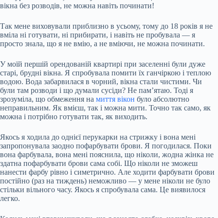
вікна без розводів, не можна навіть починати!
Так мене виховували приблизно в усьому, тому до 18 років я не
вміла ні готувати, ні прибирати, і навіть не пробувала — я
просто знала, що я не вмію, а не вміючи, не можна починати.
У моїй першій орендованій квартирі при заселенні були дуже
старі, брудні вікна. Я спробувала помити їх ганчіркою і теплою
водою. Вода забарвилася в чорний, вікна стали чистими. Чи
були там розводи і що думали сусіди? Не пам’ятаю. Тоді я
зрозуміла, що обмеження на
миття вікон
було абсолютно
неправильним. Як вмієш, так і можна мити. Точно так само, як
можна і потрібно готувати так, як виходить.
Якось я ходила до однієї перукарки на стрижку і вона мені
запропонувала заодно пофарбувати брови. Я погодилася. Поки
вона фарбувала, вона мені пояснила, що ніколи, жодна жінка не
здатна пофарбувати брови сама собі. Що ніколи не зможеш
нанести фарбу рівно і симетрично. Але ходити фарбувати брови
постійно (раз на тиждень) неможливо — у мене ніколи не було
стільки вільного часу. Якось я спробувала сама. Це виявилося
легко.