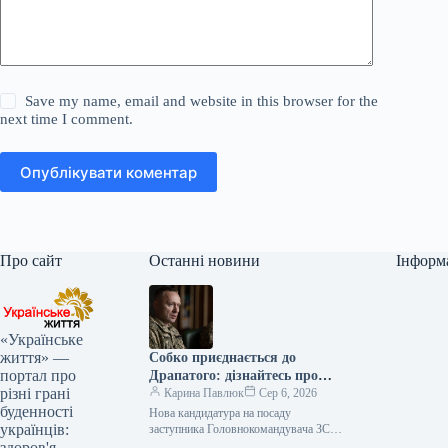
Save my name, email and website in this browser for the
next time I comment.
Опублікувати коментар
Про сайт
Останні новини
Інформ
«Українське
життя» —
Собко приєднається до
портал про
Драпатого: дізнайтесь про
різні грані
нового заступника
Карина Павлюк
Сер 6, 2026
буденності
Нова кандидатура на посаду
українців:
заступника Головнокомандувача ЗСУ
Начальник штабу 11 армійського
здоров'я,