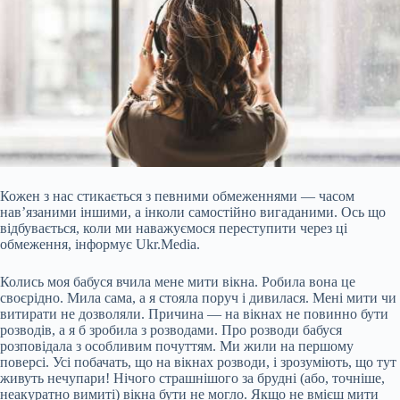
Кожен з нас стикається з певними обмеженнями — часом
нав’язаними іншими, а інколи самостійно вигаданими. Ось що
відбувається, коли ми наважуємося переступити через ці
обмеження, інформує Ukr.Media.
Колись моя бабуся вчила мене мити вікна. Робила вона це
своєрідно. Мила сама, а я стояла поруч і дивилася. Мені мити чи
витирати не дозволяли. Причина — на вікнах не повинно бути
розводів, а я б зробила з розводами. Про розводи бабуся
розповідала з особливим почуттям. Ми жили на першому
поверсі.
Усі побачать, що на вікнах розводи, і зрозуміють, що тут
живуть нечупари! Нічого страшнішого за брудні (або, точніше,
неакуратно вимиті) вікна бути не могло. Якщо не вмієш мити