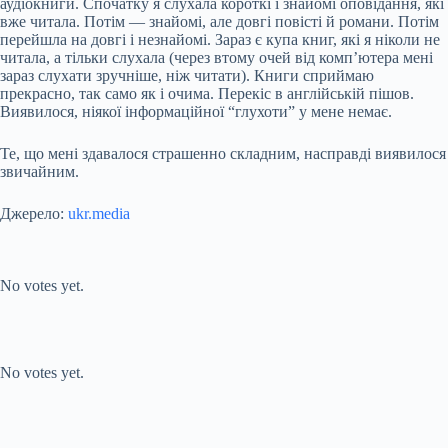
аудіокниги. Спочатку я слухала короткі і знайомі оповідання, які
вже читала. Потім — знайомі, але довгі повісті й романи. Потім
перейшла на довгі і незнайомі. Зараз є купа книг, які я ніколи не
читала, а тільки слухала (через втому очей від комп’ютера мені
зараз слухати зручніше, ніж читати). Книги сприймаю
прекрасно, так само як і очима. Перекіс в англійській пішов.
Виявилося, ніякої інформаційної “глухоти” у мене немає.
Те, що мені здавалося страшенно складним, насправді виявилося
звичайним.
Джерело:
ukr.media
Submit Rating
Rate this item:
No votes yet.
Submit Rating
Rate this item:
No votes yet.