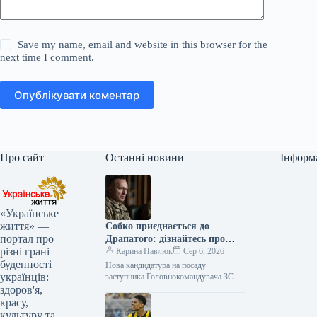
Save my name, email and website in this browser for the
next time I comment.
Опублікувати коментар
Про сайт
Останні новини
Інформ
«Українське
життя» —
Собко приєднається до
портал про
Драпатого: дізнайтесь про
різні грані
нового заступника
Карина Павлюк
Сер 6, 2026
буденності
Нова кандидатура на посаду
українців:
заступника Головнокомандувача ЗСУ
Начальник штабу 11 армійського
здоров'я,
корпусу Сергій Собко готується
красу,
обійняти посаду заступника
культуру та