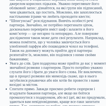
джерелом корисних підказок. Уважно перегляньте його
обліковий запис: дізнайтеся, на які групи він підписаний,
чим цікавиться, що постить. Можливо, він захоплюється
настільними іграми чи любить проходити квести;
“Шпигунські” розслідування. Вивчіть особисті речі
партнера. Звичайно, не потрібно перегинати ціпок,
досконально перевіряти вміст шаф і залазити в його
комп’ютер — це негарно та непорядно. Але поверхове
дослідження також може дати свої результати. Наприклад,
можна помітити, що у чоловіка закінчується його
улюблений парфум або пошкодився чохол на телефоні.
Також на допомогу можуть прийти друзі партнера:
розпитайте їх, можливо, він поділився з ними своїми
бажаннями;
Увага до слів. Ідея подарунка може прийти до вас у момент
звичайної розмови з партнером. Просто потрібно уважно
слухати його і брати до уваги його слова. Не виключено,
що в процесі розмови він мимохідь скаже, що в нього
загубилися рукавички або він хотів би провести з вами
вихідні за містом.
Спитати прямо. Завжди приємно робити сюрпризи і
вгадувати бажання партнера, але якщо ви боїтеся
промахнутися з подарунком, або всі ідеї, які ви придумали,
здаються вам невідповідними, краще все-таки запитати
прямо. Так, сюрпризу не вийде, але людина отримає