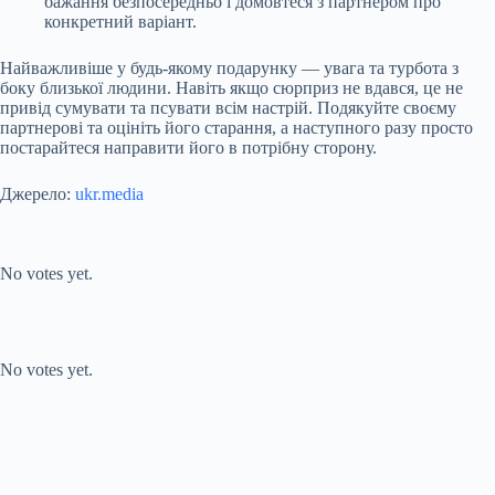
бажання безпосередньо і домовтеся з партнером про
конкретний варіант.
Найважливіше у будь-якому подарунку — увага та турбота з
боку близької людини. Навіть якщо сюрприз не вдався, це не
привід сумувати та псувати всім настрій. Подякуйте своєму
партнерові та оцініть його старання, а наступного разу просто
постарайтеся направити його в потрібну сторону.
Джерело:
ukr.media
Submit Rating
Rate this item:
No votes yet.
Submit Rating
Rate this item:
No votes yet.