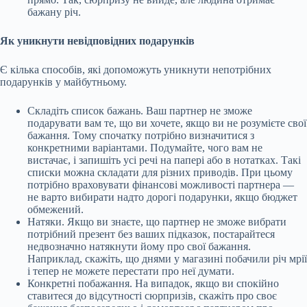
бажану річ.
Як уникнути невідповідних подарунків
Є кілька способів, які допоможуть уникнути непотрібних
подарунків у майбутньому.
Складіть список бажань. Ваш партнер не зможе
подарувати вам те, що ви хочете, якщо ви не розумієте свої
бажання. Тому спочатку потрібно визначитися з
конкретними варіантами. Подумайте, чого вам не
вистачає, і запишіть усі речі на папері або в нотатках. Такі
списки можна складати для різних приводів. При цьому
потрібно враховувати фінансові можливості партнера —
не варто вибирати надто дорогі подарунки, якщо бюджет
обмежений.
Натяки. Якщо ви знаєте, що партнер не зможе вибрати
потрібний презент без ваших підказок, постарайтеся
недвозначно натякнути йому про свої бажання.
Наприклад, скажіть, що днями у магазині побачили річ мрії
і тепер не можете перестати про неї думати.
Конкретні побажання. На випадок, якщо ви спокійно
ставитеся до відсутності сюрпризів, скажіть про своє