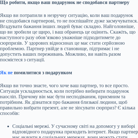
Що робити, якщо ваш подарунок не сподобався партнеру
Якщо ви потрапили в незручну ситуацію, коли ваш подарунок
не сподобався партнерові, то не поспішайте дуже засмучуватися.
Вгадувати бажання інших людей буває складно. Найголовніше,
що ви зробили це щиро, і ваш обранець це оцінить. Скажіть, що
наступного разу обов’язково уважніше підходитимете до
сюрпризів. У здорових відносинах це має стати серйозною
проблемою. Партнер увійде в становище, підтримає і не
допустить ваших переживань. Можливо, ви навіть разом
посмієтеся з ситуації.
Як не
помилитися з подарунком
Якщо ви точно знаєте, чого хоче ваш партнер, то все просто.
Ситуація ускладнюється, коли потрібно вибирати подарунок
наосліп. Причому він має бути несподіваним, приємним та
потрібним. Як дізнатися про бажання близької людини, щоб
правильно вибрати презент, але не зіпсувати сюрприз? Є кілька
способів:
Соціальні мережі. У сучасному світі на допомогу у виборі
відповідного подарунка приходить інтернет. Якщо партнер
має акаунти в соціальних мережах, вони можуть стати