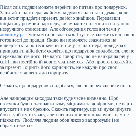
Після слів подяки можете перейти до питань про подарунок.
Запитайте партнера, як йому на думку спала така думка, коли
він встиг придбати презент, де його знайшов. Передавши
ініціативу розмови партнеру, ви зможете полегшити ситуацію
незручного становища. Але обговорення головної теми у
жодному разі
уникнути не вдасться. І тут все залежить від вашої
готовності до правди. Якщо ви не можете зважитися на
відвертість та боїтеся зачепити почуття партнера, доведеться
прикрасити дійсність: скажіть, що подарунок сподобався, але не
перехвалюйте його. Не варто говорити, що це найкраща річ у
світі і ви постійно їй користуватиметеся. Або просто подякуйте
за презент і оцініть його корисність, не кажучи про своє
особисте ставлення до сюрпризу.
Скажіть, що подарунок сподобався, але не перехвалюйте його.
Але найкращим виходом таки буде чесне визнання. Щоб
стосунки були по-справжньому міцними та довірчими, не варто
впускати в них брехню. Скажіть партнеру, що ви дуже цінуєте
його турботу та увагу, але з певних причин подарунок вам не
підходить. Любляча людина обов’язково вас зрозуміє і не
ображатиметься.