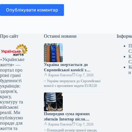
Опублікувати коментар
Про сайт
Останні новини
Інформ
П
С
К
«Українське
С
життя» —
Україна звертається до
К
портал про
Європейської комісії з
и
різні грані
проханням про виділення 220
Карина Павлюк
Сер 7, 2026
буденності
мільйонів євро для допомоги
> Україна звернулася до Європейської
українців:
сільськогосподарським
комісії з проханням надати EUR220
здоров'я,
виробникам у зв’язку з
красу,
блокуванням портів.
культуру та
військові
реалії. Ми
Попередня сума прямих
публікуємо
збитків Intertop після
поради для
знищення головного складу
Карина Павлюк
Сер 7, 2026
життя та
сягає 450 мільйонів гривень
> Попередній розмір прямої шкоди,