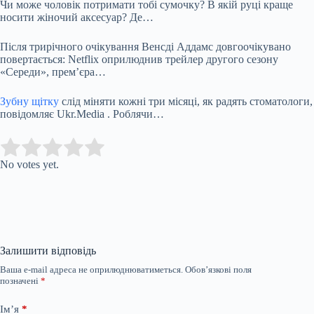
Чи може чоловік потримати тобі сумочку? В якій руці краще
носити жіночий аксесуар? Де…
Після трирічного очікування Венсді Аддамс довгоочікувано
повертається: Netflix оприлюднив трейлер другого сезону
«Середи», прем’єра…
Зубну щітку
слід міняти кожні три місяці, як радять стоматологи,
повідомляє Ukr.Media . Роблячи…
Submit Rating
Rate this item:
No votes yet.
Залишити відповідь
Ваша e-mail адреса не оприлюднюватиметься.
Обов’язкові поля
позначені
*
Ім’я
*