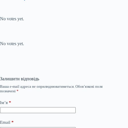
Submit Rating
Rate this item:
No votes yet.
Submit Rating
Rate this item:
No votes yet.
Залишити відповідь
Ваша e-mail адреса не оприлюднюватиметься.
Обов’язкові поля
позначені
*
Ім’я
*
Email
*