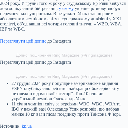
2024 року. У грудні того ж року у саудівському Ер-Ріяді відбувся
довгоочікуваний бій-реванш,
у якому
українець знову здобув
перемогу над суперником. В результаті Усик став першим
абсолютним чемпіоном світу в суперважкому дивізіоні у XXI
столітті, об’єднавши всі чотири головні титули – WBO, WBA,
IBF та WBC.
Переглянути цей допис
до Instagram
Допис, поширення Ring Magazine (@ringmagazine)
Переглянути цей допис до Instagram
Допис, поширення Ring Magazine (@ringmagazine)
27 грудня 2024 року популярне американське видання
ESPN опублікувало рейтинг найкращих боксерів світу
незалежно від вагової категорії. Топ-10 очолив
український чемпіон Олександр Усик.
11 січня чемпіон світу за версіями WBC, WBO, WBA та
IBO у важкій вазі Олександр Усик розповів, що набрав
майже 10 кг ваги після поєдинку проти Тайсона Ф’юрі.
Источник:
kp.ua