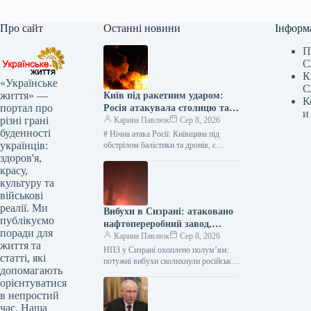
Про сайт
Останні новини
Інформ
П
С
К
«Українське
С
життя» —
Київ під ракетним ударом:
К
портал про
Росія атакувала столицю та
и
різні грані
область, є жертви —
Карина Павлюк
Сер 8, 2026
буденності
найсвіжіші подробиці
# Нічна атака Росії: Київщина під
українців:
обстрілом балістики та дронів, є
загиблі та діти серед постраждалих В
здоров'я,
ніч на 8…
красу,
культуру та
військові
реалії. Ми
Вибухи в Сизрані: атаковано
публікуємо
нафтопереробний завод,
поради для
розпочалася пожежа
Карина Павлюк
Сер 8, 2026
життя та
НПЗ у Сизрані охоплено полум’ям:
статті, які
потужні вибухи сколихнули російське
допомагають
місто У російському місті Сизрань, що
орієнтуватися
на території Самарської області,
в непростий
зафіксовано…
час. Наша