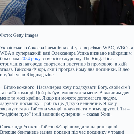
Фото: Getty Images
Українського боксера і чемпіона світу за версіями WBC, WBO та
WBA в суперважкій вазі Олександра Усика визнано найкращим
боксером
2024 року
за версією журналу The Ring. Після
отримання нагороди спортсмен виступив із промовою, в якій
згадав Тайсона Ф’юрі, який програв йому два поєдинки. Відео
опублікував Ringmagazine.
– Вітаю кожного. Насамперед хочу подякувати Богу, своїй сім’ї
та своїй команді. Цей рік був чудовим для мене. Важливим для
мене та моєї країни. Якщо ви можете допомагати людям,
дарувати посмішку – робіть це. Дякую величезне. Я хочу
звернутися до Тайсона Фьюрі, подякувати моєму другові. Ти –
“жадібне пузо” і мій великий суперник, – сказав Усик.
Олександр Усик та Тайсон Ф’юрі виходили на ринг двічі.
Вперше британець зазнав поразки під час поєдинку у травні