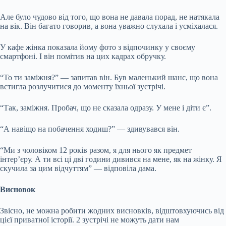
Але було чудово від того, що вона не давала порад, не натякала
на вік. Він багато говорив, а вона уважно слухала і усміхалася.
У кафе жінка показала йому фото з відпочинку у своєму
смартфоні. І він помітив на цих кадрах обручку.
“То ти заміжня?” — запитав він. Був маленький шанс, що вона
встигла розлучитися до моменту їхньої зустрічі.
“Так, заміжня. Пробач, що не сказала одразу. У мене і діти є”.
“А навіщо на побачення ходиш?” — здивувався він.
“Ми з чоловіком 12 років разом, я для нього як предмет
інтер’єру. А ти всі ці дві години дивився на мене, як на жінку. Я
скучила за цим відчуттям” — відповіла дама.
Висновок
Звісно, не можна робити жодних висновків, відштовхуючись від
цієї приватної історії. 2 зустрічі не можуть дати нам