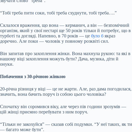
звучати слово “треба”.
“Тобі треба пити соки, тобі треба схуднути, тобі треба….”
Склалося враження, що вона — керманич, а він — безпомічний
організм, який у свої нестарі ще 50 років тільки й потребує, що в
турботі та догляді. Напевно, в 70 років — це
було б
якраз
доречно. Але поки — чоловік у повному розквіті сил.
Він запитав про захоплення жінки. Вона махнула рукою: та які в
нашому віці захоплення можуть бути? Дача, музика, діти й
онуки.
Побачення з 30-річною жінкою
20-річна різниця у віці — це не жарти. Але, раз дама погодилася,
значить, вона бачить поруч із собою цього чоловіка?
Спочатку він соромився віку, але через пів години зрозумів —
цій жінці приємно перебувати з ним поруч.
“Тільки не закохуйся” — сказав собі подумки. “У неї таких, як ти
— багато може бути”.