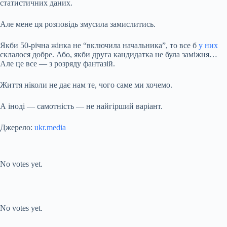
статистичних даних.
Але мене ця розповідь змусила замислитись.
Якби 50-річна жінка не “включила начальника”, то все б
у них
склалося добре. Або, якби друга кандидатка не була заміжня…
Але це все — з розряду фантазій.
Життя ніколи не дає нам те, чого саме ми хочемо.
А іноді — самотність — не найгірший варіант.
Джерело:
ukr.media
Submit Rating
Rate this item:
No votes yet.
Submit Rating
Rate this item:
No votes yet.