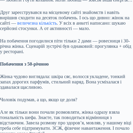
Друг зареєструвався на місцевому сайті знайомств і навіть
вирішив сходити на десяток побачень. І ось що дивно: жінок на
сайті —
величезна кількість
. У всіх в анкеті написано: шукаю
серйозні стосунки. А от активності — мало.
На побачення погодилися піти тільки 2 дами — ровесниця і 30-
річна жінка. Сценарій зустрічі був однаковий: прогулянка + обід
у ресторані.
Побачення з 50-річною
Жінка чудово виглядала: шкіра сяє, волосся укладене, тонкий
запах дорогих парфумів, стильний наряд. Вона усміхалася і
здавалася щасливою.
Чоловік подумав, а що, якщо це доля?
Але як тільки вони почали розмовляти, жінка одразу взяла
тональність шефа. Знаєте, так поводиться відмінниця з
відстаючим. Завела розмову про здоров’я, мовляв, у нашому віці
треба себе підтримувати. ЗСЖ, фізичне навантаження. І почало