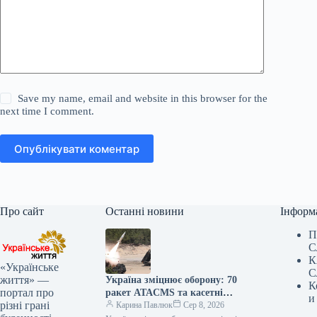
Save my name, email and website in this browser for the
next time I comment.
Опублікувати коментар
Про сайт
Останні новини
Інформ
П
С
К
«Українське
С
життя» —
Україна зміцнює оборону: 70
К
портал про
ракет ATACMS та касетні
и
різні грані
боєприпаси від Туреччини.
Карина Павлюк
Сер 8, 2026