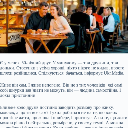
Є у мене є 50-річний друг. У минулому — три дружини, три
доньки. Стосунки з усіма хороші, ніхто нікого не кидав, просто
шляхи розійшлися. Спілкуються, бачаться, інформує Ukr.Media.
Живе він сам. І живе непогано. Він не з тих чоловіків, які самі
собі шнурки зав’язати не можуть, він — людина самостійна. І
дохід пристойний.
Близьке коло друзів постійно заводить розмову про жінку,
мовляв, а що ти все сам? І ухил робиться не на те, що вдвох
простіше жити, що жінка і прибере, і приготує. А на те,
що жити
можна рівно і нейтрально, розмірено, у своєму темпі. А можна
— любити і бути коханим. Коли любиш — зовсім інша енергія…