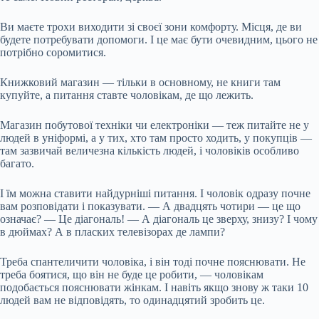
Ви маєте трохи виходити зі своєї зони комфорту. Місця, де ви
будете потребувати допомоги. І це має бути очевидним, цього не
потрібно соромитися.
Книжковий магазин — тільки в основному, не книги там
купуйте, а питання ставте чоловікам, де що лежить.
Магазин побутової техніки чи електроніки — теж питайте не у
людей в уніформі, а у тих, хто там просто ходить, у покупців —
там зазвичай величезна кількість людей, і чоловіків особливо
багато.
І їм можна ставити найдурніші питання. І чоловік одразу почне
вам розповідати і показувати. — А двадцять чотири — це що
означає? — Це діагональ! — А діагональ це зверху, знизу? І чому
в дюймах? А в пласких телевізорах де лампи?
Треба спантеличити чоловіка, і він тоді почне пояснювати. Не
треба боятися, що він не буде це робити, — чоловікам
подобається пояснювати жінкам. І навіть якщо знову ж таки 10
людей вам не відповідять, то одинадцятий зробить це.