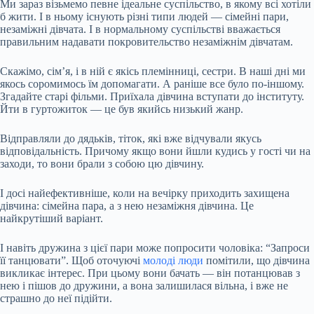
Ми зараз візьмемо певне
ідеальне суспільство, в якому всі хотіли
б жити. І в ньому існують різні типи людей — сімейні пари,
незаміжні дівчата. І в нормальному суспільстві вважається
правильним надавати покровительство незаміжнім дівчатам.
Скажімо, сім’я, і в ній є якісь племінниці, сестри. В наші дні ми
якось соромимось їм допомагати. А раніше все було по-іншому.
Згадайте старі фільми. Приїхала дівчина вступати до інституту.
Йти в гуртожиток — це був якийсь низький жанр.
Відправляли до дядьків, тіток, які вже відчували якусь
відповідальність. Причому якщо вони йшли кудись у гості чи на
заходи, то вони брали з собою цю дівчину.
І досі найефективніше, коли на вечірку приходить захищена
дівчина: сімейна пара, а з нею незаміжня дівчина. Це
найкрутіший варіант.
І навіть дружина з цієї пари може попросити чоловіка: “Запроси
її танцювати”. Щоб оточуючі
молоді люди
помітили, що дівчина
викликає інтерес. При цьому вони бачать — він потанцював з
нею і пішов до дружини, а вона залишилася вільна, і вже не
страшно до неї підійти.