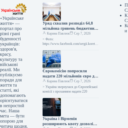
П
С
К
«Українське
С
життя» —
Уряд схвалив розподіл 64,8
К
портал про
мільйона гривень бюджетних
и
різні грані
коштів для відновлення та
Карина Павлюк
Сер 7, 2026
буденності
ліквідації наслідків бойових
> Фото:
українців:
дій.
https://www.facebook.com/sergii.koretsk
yi.page Уряд України схвалив
здоров'я,
виділення коштів, закладених у
красу,
державному бюджеті на 20
культуру та
військові
реалії. Ми
Єврокомісію попросили
публікуємо
надати 220 мільйонів євро для
поради для
допомоги українським
Карина Павлюк
Сер 7, 2026
життя та
аграріям у зв’язку з
> Україна звернулася до Європейської
статті, які
блокуванням портів.
комісії з проханням надати 220
допомагають
орієнтуватися
в непростий
час. Наша
мета — бути
Україна і Вірменія
опорою для
розширюють квоту дозволів
читача щодня.