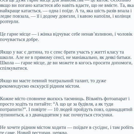
якщо ви погано катаєтеся або навіть вдаєте, що не вмієте. Та, яка
найкраще катається, — одна і поїде. А та, яка шість разів впала і
ледве повзала, — її і додому довезли, і кавою напоїли, і колінця
розтерли.
Це гарне місце — і жінка відчуває себе ненав’язливою, і чоловік
почувається добре.
Якщо у вас є дитина, то є сенс брати участь у житті класу та
школи. Але не в прямому сенсі, не маніакально, як деякі батьки.
Школа — гарне місце, де ви можете в когось просити допомоги,
спілкуватися.
Якщо ви маєте певний театральний талант, то дуже
рекомендуємо екскурсії рідним містом.
Кожне місто сповнене якихось таємниць. Візьміть фотоапарат і
просто ходіть та питайте: “А що це за будівля, а як туди
потрапити?”. І повірте — 10 людей пройдуть повз, одинадцятий
зупиниться, а з дванадцятим у вас почнуться стосунки.
Не хочете рідним містом ходити — поїдьте в сусіднє, і там робіть
те саме. Новий ресторан, церква.