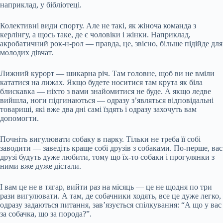
наприклад, у бібліотеці.
Колективні види спорту. Але не такі, як жіноча команда з
керлінгу, а щось таке, де є чоловіки і жінки. Наприклад,
акробатичний рок-н-рол — правда, це, звісно, більше підійде для
молодих дівчат.
Лижний курорт — шикарна річ. Там головне, щоб ви не вміли
кататися на лижах. Якщо будете носитися там крута як біла
блискавка — ніхто з вами знайомитися не буде. А якщо ледве
вийшла, ноги підгинаються — одразу з’являться відповідальні
товариші, які вже два дні самі їздять і одразу захочуть вам
допомогти.
Почніть вигулювати собаку в парку. Тільки не треба її собі
заводити — заведіть краще собі друзів з собаками. По-перше, вас
друзі будуть дуже любити, тому що їх-то собаки і прогулянки з
ними вже дуже дістали.
І вам це не в тягар, вийти раз на місяць — це не щодня по три
рази вигулювати. А там, де собачники ходять, все це дуже легко,
одразу задаються питання, зав’язується спілкування: “А що у вас
за собачка, що за порода?”.