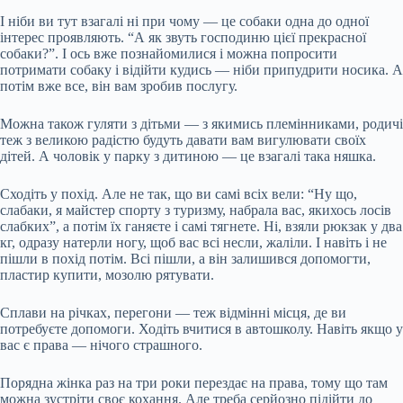
І ніби ви тут взагалі ні при чому — це собаки одна до одної
інтерес проявляють. “А як звуть господиню цієї прекрасної
собаки?”. І ось вже познайомилися і можна попросити
потримати собаку і відійти кудись — ніби припудрити носика. А
потім вже все, він вам зробив послугу.
Можна також гуляти з дітьми — з якимись племінниками, родичі
теж з великою радістю будуть давати вам вигулювати своїх
дітей. А чоловік у парку з дитиною — це взагалі така няшка.
Сходіть у похід. Але не так, що ви самі всіх вели: “Ну що,
слабаки, я майстер спорту з туризму, набрала вас, якихось лосів
слабких”, а потім їх ганяєте і самі тягнете. Ні, взяли рюкзак у два
кг, одразу натерли ногу, щоб вас всі несли, жаліли. І навіть і не
пішли в похід потім. Всі пішли, а він залишився допомогти,
пластир купити, мозолю рятувати.
Сплави на річках, перегони — теж відмінні місця, де ви
потребуєте допомоги. Ходіть вчитися в автошколу. Навіть якщо у
вас є права — нічого страшного.
Порядна жінка раз на три роки перездає на права, тому що там
можна зустріти своє кохання. Але треба серйозно підійти до