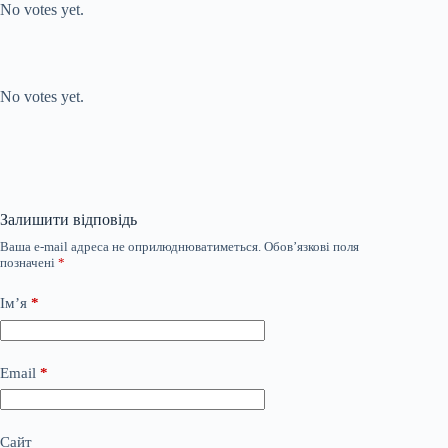
No votes yet.
Submit Rating
Rate this item:
No votes yet.
Залишити відповідь
Ваша e-mail адреса не оприлюднюватиметься.
Обов’язкові поля
позначені
*
Ім’я
*
Email
*
Сайт