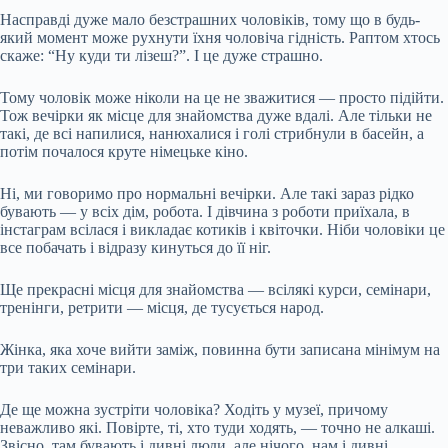
Насправді дуже мало безстрашних чоловіків, тому що в будь-
який момент може рухнути їхня чоловіча гідність. Раптом хтось
скаже: “Ну куди ти лізеш?”. І це дуже страшно.
Тому чоловік може ніколи на це не зважитися — просто підійти.
Тож вечірки як місце для знайомства дуже вдалі. Але тільки не
такі, де всі напилися, нанюхалися і голі стрибнули в басейн, а
потім почалося круте німецьке кіно.
Ні, ми говоримо про нормальні вечірки. Але такі зараз рідко
бувають — у всіх дім, робота. І дівчина з роботи приїхала, в
інстаграм всілася і викладає котиків і квіточки. Ніби чоловіки це
все побачать і відразу кинуться до її ніг.
Ще прекрасні місця для знайомства — всілякі курси, семінари,
тренінги, ретрити — місця, де тусується народ.
Жінка, яка хоче вийти заміж, повинна бути записана мінімум на
три таких семінари.
Де ще можна зустріти чоловіка? Ходіть у музеї, причому
неважливо які. Повірте, ті, хто туди ходять, — точно не алкаші.
Звісно, там бувають і дивні люди, але нічого, нам і дивні