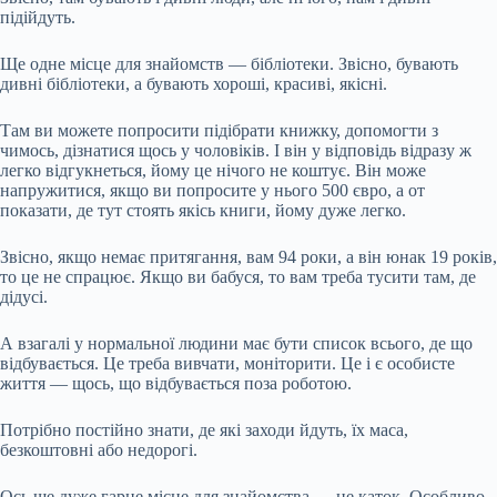
підійдуть.
Ще одне місце для знайомств — бібліотеки. Звісно, бувають
дивні бібліотеки, а бувають хороші, красиві, якісні.
Там ви можете попросити підібрати книжку, допомогти з
чимось, дізнатися щось у чоловіків. І він у відповідь відразу ж
легко відгукнеться, йому це нічого не коштує. Він може
напружитися, якщо ви попросите у нього 500 євро, а от
показати, де тут стоять якісь книги, йому дуже легко.
Звісно, якщо немає притягання, вам 94 роки, а він юнак 19 років,
то це не спрацює. Якщо ви бабуся, то вам треба тусити там, де
дідусі.
А взагалі у нормальної людини має бути список всього, де що
відбувається. Це треба вивчати, моніторити. Це і є особисте
життя — щось, що відбувається поза роботою.
Потрібно постійно знати, де які заходи йдуть, їх маса,
безкоштовні або недорогі.
Ось ще дуже гарне місце для знайомства — це каток. Особливо