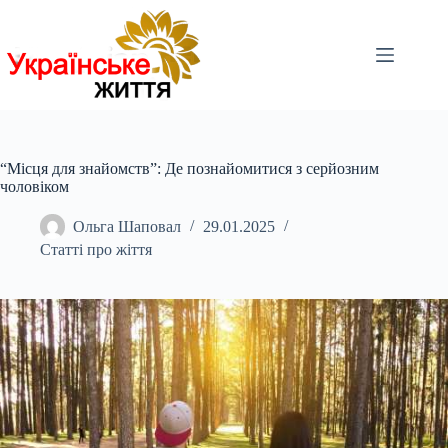
Перейти
до
вмісту
“Місця для знайомств”: Де познайомитися з серйозним
чоловіком
Ольга Шаповал
29.01.2025
Статті про жіття