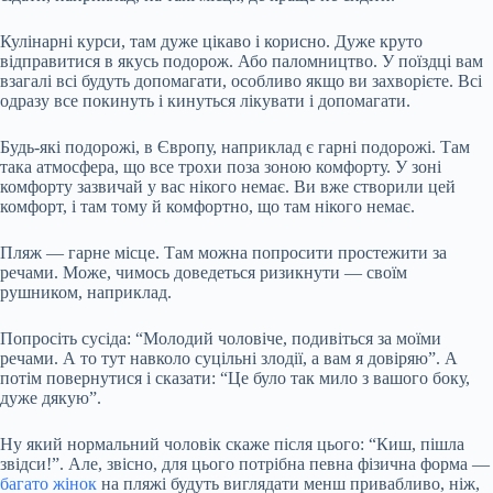
Кулінарні курси, там дуже цікаво і корисно. Дуже круто
відправитися в якусь подорож. Або паломництво. У поїздці вам
взагалі всі будуть допомагати, особливо якщо ви захворієте. Всі
одразу все покинуть і кинуться лікувати і допомагати.
Будь-які подорожі, в Європу, наприклад є гарні подорожі. Там
така атмосфера, що все трохи поза зоною комфорту. У зоні
комфорту зазвичай у вас нікого немає. Ви вже створили цей
комфорт, і там тому й комфортно, що там нікого немає.
Пляж — гарне місце. Там можна попросити простежити за
речами. Може, чимось доведеться ризикнути — своїм
рушником, наприклад.
Попросіть сусіда: “Молодий чоловіче, подивіться за моїми
речами. А то тут навколо суцільні злодії, а вам я довіряю”. А
потім повернутися і сказати: “Це було так мило з вашого боку,
дуже дякую”.
Ну який нормальний чоловік скаже після цього: “Киш, пішла
звідси!”. Але, звісно, для цього потрібна певна фізична форма —
багато жінок
на пляжі будуть виглядати менш привабливо, ніж,