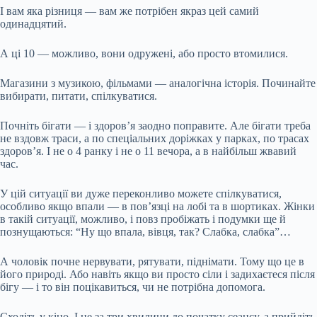
І вам яка різниця — вам же потрібен якраз цей самий
одинадцятий.
А ці 10 — можливо, вони одружені, або просто втомилися.
Магазини з музикою, фільмами — аналогічна історія. Починайте
вибирати, питати, спілкуватися.
Почніть бігати — і здоров’я заодно поправите. Але бігати треба
не вздовж траси, а по спеціальних доріжках у парках, по трасах
здоров’я. І не о 4 ранку і не о 11 вечора, а в найбільш жвавий
час.
У цій ситуації ви дуже переконливо можете спілкуватися,
особливо якщо впали — в пов’язці на лобі та в шортиках. Жінки
в такій ситуації, можливо, і повз пробіжать і подумки ще й
познущаються: “Ну що впала, вівця, так? Слабка, слабка”…
А чоловік почне нервувати, рятувати, піднімати. Тому що це в
його природі. Або навіть якщо ви просто сіли і задихаєтеся після
бігу — і то він поцікавиться, чи не потрібна допомога.
Сходіть у кіно. І не за три хвилини до початку сеансу, а прийдіть