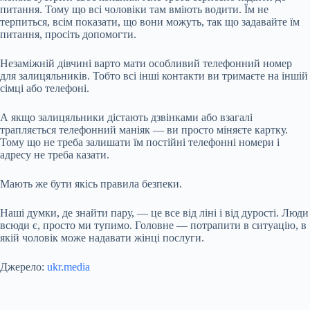
питання. Тому що всі чоловіки там вміють водити. Їм не
терпиться, всім показати, що вони можуть, так що задавайте їм
питання, просіть допомогти.
Незаміжній дівчині варто мати особливий телефонний номер
для залицяльників. Тобто всі інші контакти ви тримаєте на іншій
сімці або телефоні.
А якщо залицяльники дістають дзвінками або взагалі
трапляється телефонний маніяк — ви просто міняєте картку.
Тому що не треба залишати їм постійні телефонні номери і
адресу не треба казати.
Мають же бути якісь правила безпеки.
Наші думки, де знайти пару, — це все від ліні і від дурості. Люди
всюди є, просто ми тупимо. Головне — потрапити в ситуацію, в
якій чоловік може надавати жінці послуги.
Джерело:
ukr.media
Submit Rating
Rate this item: