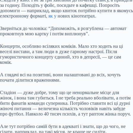
за годину. Походіть у фойє, посидьте в кафешці. Попросіть
допомоги — наприклад, якщо квиток потрібно купити в якомусь
електронному форматі,
як у
нових кінотеатрах.
Зверніться до чоловіка: “Допоможіть, я розгублена — автомат
проковтнув мою картку і потім виплюнув”.
Концерти, особливо всіляких коміків. Мало хто ходить на ці
веселі вистави, а там люди в дуже гарному настрої. Після
гумористичного концерту єдиний, хто в депресії, — це сам
комік.
А глядачі всі на позитиві, вони налаштовані до всіх, хочуть
почати ділитися враженнями.
Стадіон — дуже добре, тому що це ненормальне місце для
жінок, і вона там губиться. І не треба реально вболівати, а потім
бити фанатів команди суперника. Потрібно ставити всі ці дурні
жіночі питання — величезна кількість чоловіків навіть забуде
про футбол. Навколо 40 тисяч психів, а тут раптом жінка поруч.
Але тут потрібно самій бути в адекваті і знати, що до чого, не
сідати, наприклад, на такі місця, де краще не сидіти.