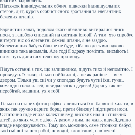
власних задоволень.
Підтяжок індивідуальних облич, підкачки індивідуальних
стегон, дієт, курсів особистісного зростання та елегантних
бежевих штанів.
Барвистий халат, подолом якого дбайливо витиралися чиїсь
носи, з ганьбою списаний на смітник історії. А тим, хто спробує
витерти ніс об елегантні бежеві штани, я не заздрю.
Колективних бабусь більше не буде, хіба що десь випадково
виникне така аномалія. Але тоді її одразу помітять, висміють і
потягнуть дивитися телешоу про моду.
Підуть останні з тих, що залишилися, підуть тихо й непомітно. І
проведуть їх тихо, тільки найближчі, а не як раніше — всім
двором. Тільки уві сні чи у спогадах будуть чутні їхні гучні,
командні голоси: гей, швидко злізь з дерева! Дорогу так не
перебігай, машини, ух я тобі!
Тільки на старих фотографіях залишаться їхні барвисті халати, в
яких так зручно варити борщ, прати білизну і підтирати носи.
Остаточно піде епоха колективізму, високих надій і спільних
дітей, до яких усім є діло. А разом з цим, на жаль, відчайдушно
впаде народжуваність. Тому що, можливо, саме тітоньки-бабусі,
такі смішні та незграбні, немодні, клопітливі, нав’ючені