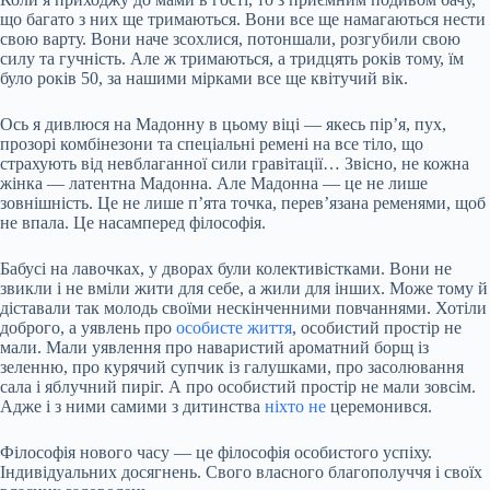
що багато з них ще тримаються. Вони все ще намагаються нести
свою варту. Вони наче зсохлися, потоншали, розгубили свою
силу та гучність. Але ж тримаються, а тридцять років тому, їм
було років 50, за нашими мірками все ще квітучий вік.
Ось я дивлюся на Мадонну в цьому віці — якесь пір’я, пух,
прозорі комбінезони та спеціальні ремені на все тіло, що
страхують від невблаганної сили гравітації… Звісно, не кожна
жінка — латентна Мадонна. Але Мадонна — це не лише
зовнішність. Це не лише п’ята точка, перев’язана ременями, щоб
не впала. Це насамперед філософія.
Бабусі на лавочках, у дворах були колективістками. Вони не
звикли і не вміли жити для себе, а жили для інших. Може тому й
діставали так молодь своїми нескінченними повчаннями. Хотіли
доброго, а уявлень про
особисте життя
, особистий простір не
мали. Мали уявлення про наваристий ароматний борщ із
зеленню, про курячий супчик із галушками, про засолювання
сала і яблучний пиріг. А про особистий простір не мали зовсім.
Адже і з ними самими з дитинства
ніхто не
церемонився.
Філософія нового часу — це філософія особистого успіху.
Індивідуальних досягнень. Свого власного благополуччя і своїх