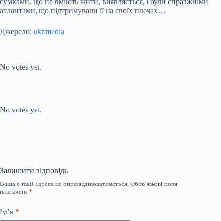
сумками, що не вміють жити, виявляється, і були справжніми
атлантами, що підтримували її на своїх плечах…
Джерело:
ukr.media
Submit Rating
Rate this item:
No votes yet.
Submit Rating
Rate this item:
No votes yet.
Залишити відповідь
Ваша e-mail адреса не оприлюднюватиметься.
Обов’язкові поля
позначені
*
Ім’я
*