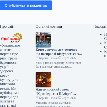
Опублікувати коментар
Про сайт
Останні новини
Інформ
П
С
К
«Українське
С
життя» —
Крим занурився у темряву:
К
портал про
що насправді відбувається з
и
різні грані
енерго- та водопостачанням
Карина Павлюк
Сер 9, 2026
буденності
півострова
Крим у полоні дефіциту: десятки міст
українців:
без води, енергетична криза
загострюється Окупований півострів
здоров'я,
стикається з серйозними проблемами:
красу,
водопостачання припинено у…
культуру та
військові
реалії. Ми
Житомирський завод
публікуємо
“Кромберг енд Шуберт”
поради для
призупинив роботу: що
Карина Павлюк
Сер 9, 2026
життя та
відомо
Житомир потерпає від ударів:
статті, які
зупинено роботу ключового