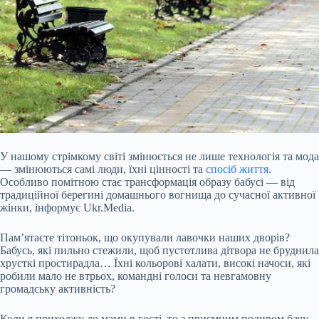
У нашому стрімкому світі змінюється не лише технологія та мода
— змінюються самі люди, їхні цінності та
спосіб життя
.
Особливо помітною стає трансформація образу бабусі — від
традиційної берегині домашнього вогнища до сучасної активної
жінки, інформує Ukr.Media.
Пам’ятаєте тітоньок, що окупували лавочки наших дворів?
Бабусь, які пильно стежили, щоб пустотлива дітвора не бруднила
хрусткі простирадла… Їхні кольорові халати, високі начоси, які
робили мало не втрьох, командні голоси та
невгамовну
громадську активність?
Коли я приходжу до мами в гості, то з приємним подивом бачу,