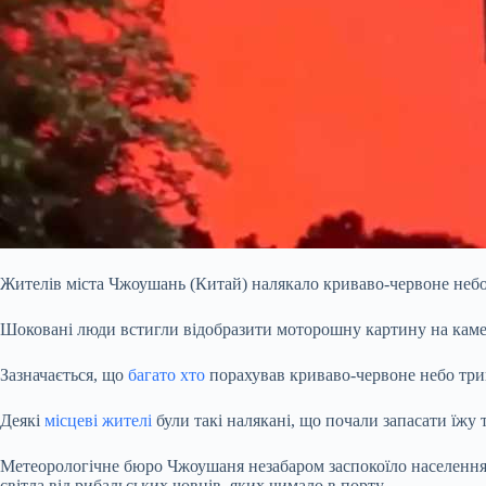
Жителів міста Чжоушань (Китай) налякало криваво-червоне небо
Шоковані люди встигли відобразити моторошну картину на камеру
Зазначається, що
багато хто
порахував криваво-червоне небо трив
Деякі
місцеві жителі
були такі налякані, що почали запасати їжу 
Метеорологічне бюро Чжоушаня незабаром заспокоїло населення,
світла від рибальських човнів, яких чимало в порту.