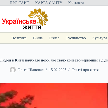
Перейти
ПРО САЙТ
КАРТА САЙТУ
Контакти
до
вмісту
Політика
Війна
Бізнес
Суспільство
Культура
Людей в Китаї налякало небо, яке стало криваво-червоним від 
Ольга Шаповал
15.02.2025
Статті про жіття