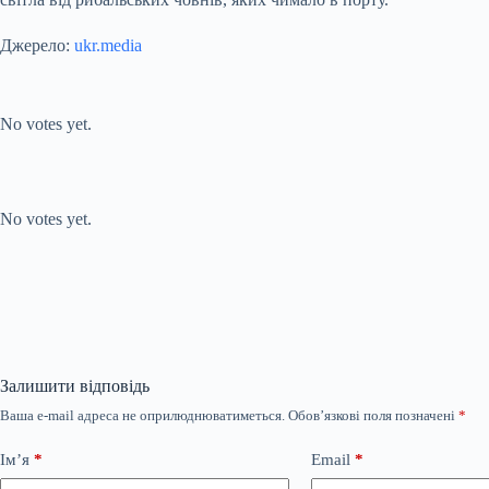
Джерело:
ukr.media
Submit Rating
Rate this item:
No votes yet.
Submit Rating
Rate this item:
No votes yet.
Залишити відповідь
Ваша e-mail адреса не оприлюднюватиметься.
Обов’язкові поля позначені
*
Ім’я
*
Email
*