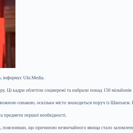
, інформує Ukr.Media.
. Ці кадри облетіли соцмережі та набрали понад 150 мільйонів 
ожною ознакою, оскільки місто знаходиться поруч із Шанхаєм. На
та предмети першої необхідності.
 пояснивши, що причиною незвичайного явища стало заломлення 