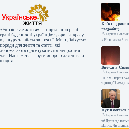
Київ під раке
подробиці
«Українське життя» — портал про різні
Карина Павлюк
грані буденності українців: здоров'я, красу,
культуру та військові реалії. Ми публікуємо
# Нічна атака Росі
поради для життя та статті, які
допомагають орієнтуватися в непростий
час. Наша мета — бути опорою для читача
щодня.
Вибухи в Сизр
Карина Павлюк
НПЗ у Сизрані охо
території Самарськ
Путін боїться 
Карина Павлюк
## Путін під пильн
візитів: Чи вплив