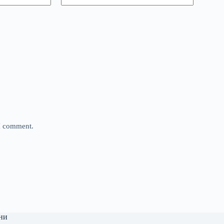
 I comment.
ни