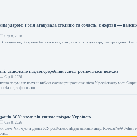
тним ударом: Росія атакувала столицю та область, є жертви — найсві
Сер 8, 2026
ї: Київщина під обстрілом балістики та дронів, є загиблі та діти серед постраждалих В ніч
ані: атаковано нафтопереробний завод, розпочалася пожежа
Сер 8, 2026
плено полум’ям: потужні вибухи сколихнули російське місто У російському місті Сизран
ої області, зафіксовано…
дронів ЗСУ: чому він уникає поїздок Україною
Сер 8, 2026
им оком: Чи змусять дрони ЗСУ російського лідера зачинити двері Кремля? ### Зміна ге
ають…