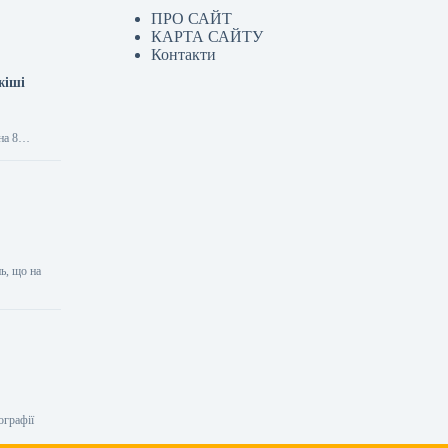
ПРО САЙТ
КАРТА САЙТУ
Контакти
жіші
 на 8…
ь, що на
ографії