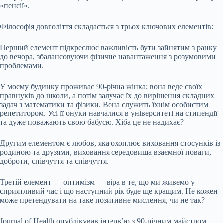
«пенсії».
Філософія довголіття складається з трьох ключових елементів:
Перший елемент підкреслює важливість бути зайнятим з ранку
до вечора, збалансовуючи фізичне навантаження з розумовими
проблемами.
У моєму будинку проживає 90-річна жінка; вона веде своїх
правнуків до школи, а потім залучає їх до вирішення складних
задач з математики та фізики. Вона служить їхнім особистим
репетитором. Усі її онуки навчалися в університеті на стипендії
та дуже поважають свою бабусю. Хіба це не надихає?
Другим елементом є любов, яка охоплює виховання стосунків із
родиною та друзями, виховання середовища взаємної поваги,
доброти, співчуття та співчуття.
Третій елемент — оптимізм — віра в те, що ми живемо у
сприятливий час і що наступний рік буде ще кращим. Не кожен
може претендувати на таке позитивне мислення, чи не так?
Journal of Health опублікував інтерв’ю з 90-річним майстром