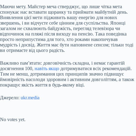
Маючи мету. Майстер меча стверджує, що лише чітка мета
спонукає нас вставати щоранку та приймати майбутній день.
Виявлення цієї мети підживить вашу енергію для нових
звершень, і ви відчуєте себе цінним для суспільства. Японці
загалом не схвалюють байдужість, перегляд телевізора чи
відпочинок на пляжі після виходу на пенсію. Така поведінка
просто неприпустима для того, хто роками накопичував
мудрість і досвід. Життя має бути наповнене сенсом; тільки тоді
ви отримаєте від цього радість.
Важливо пам’ятати: довговічність складна, і немає гарантій
досягнення 100,
навіть якщо
дотримуватися всіх рекомендацій.
Тим не менш, дотримання цих принципів значно підвищує
ймовірність насолоди здоровим і активним довголіттям, а також
покращує якість життя в будь-якому віці.
Джерело:
ukr.media
Submit Rating
Rate this item:
No votes yet.