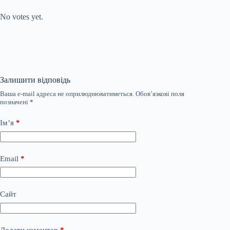
Submit Rating
Rate this item:
No votes yet.
Залишити відповідь
Ваша e-mail адреса не оприлюднюватиметься.
Обов’язкові поля
позначені
*
Ім’я
*
Email
*
Сайт
Додати коментар
*