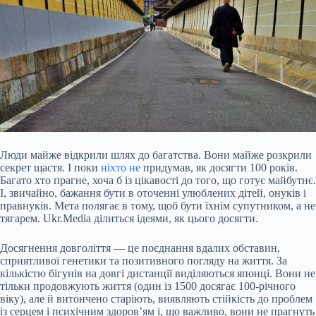
Люди майже відкрили шлях до багатства. Вони майже розкрили
секрет щастя. І поки
ніхто не
придумав, як досягти 100 років.
Багато хто прагне, хоча б із цікавості до того, що готує майбутнє.
І, звичайно, бажання бути в оточенні улюблених дітей, онуків і
правнуків. Мета полягає в тому, щоб бути їхнім супутником, а не
тягарем. Ukr.Media ділиться ідеями, як цього досягти.
Досягнення довголіття — це поєднання вдалих обставин,
сприятливої генетики та позитивного погляду на життя. За
кількістю бігунів
на довгі дистанції виділяються японці. Вони не
тільки продовжують життя (один із 1500 досягає 100-річного
віку), але й витончено старіють, виявляють стійкість до проблем
із серцем і психічним здоров’ям і, що важливо, вони не прагнуть