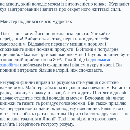
кендзюцу, який володіє мечем із витонченістю юнака. Журналіст
був заінтригований і запитав про секрет його життєвої сили.
Майстер поділився своєю мудрістю:
Тіло — це святе. Його не можна оскверняти. Уникайте
переїдання! Вийдете з-за столу, перш ніж відчуєте себе
задоволеним. Віддавайте перевагу меншим порціям і
споживайте лише поживні продукти. В Японії є популярне
прислів’я: «Їжа має бути вашими ліками». Шлунок повинен бути
заповнений приблизно на 80%. Такий підхід
допомагає
запобігти
проблемам із ожирінням і рівнем цукру в крові. Ви
повинні витрачати більше калорій, ніж споживаєте.
Регулярні фізичні вправи та розумова стимуляція є життєво
важливими. Майстер займається щоденним навчанням. Встає о 5
ранку, виконує зарядку, плаває, багато ходить. Протягом дня він
навчає студентів техніці володіння мечем. Вечорами він читає
книжки та газети та розгадує головоломки. Він також приділяє
час передачі нових навичок молодому поколінню. Більше того,
він часто любить грати в настільні ігри з сім’єю та друзями — це
шанована традиція в Японії. Такі ігри відмінно розвивають
пам’ять і зберігають гостроту розуму.