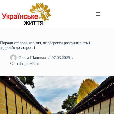
Перейти
до
вмісту
Поради старого японця, як зберегти розсудливість і
здоров’я до старості
Ольга Шаповал
07.03.2025
Статті про жіття