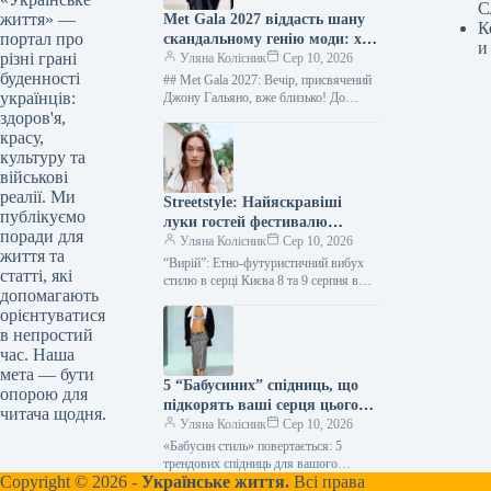
С
життя» —
Met Gala 2027 віддасть шану
К
портал про
скандальному генію моди: хто
и
різні грані
стане зіркою вечора
Уляна Колісник
Сер 10, 2026
буденності
## Met Gala 2027: Вечір, присвячений
українців:
Джону Гальяно, вже близько! До
найочікуванішої модної події року –
здоров'я,
Met Gala 2027 –…
красу,
культуру та
військові
реалії. Ми
Streetstyle: Найяскравіші
публікуємо
луки гостей фестивалю
поради для
“Вирій”
Уляна Колісник
Сер 10, 2026
життя та
“Вирій”: Етно-футуристичний вибух
статті, які
стилю в серці Києва 8 та 9 серпня в
допомагають
Києві вже вдруге запалала сцена етно-
орієнтуватися
електронного фестивалю “Вирій”.…
в непростий
час. Наша
мета — бути
5 “Бабусиних” спідниць, що
опорою для
підкорять ваші серця цього
читача щодня.
сезону
Уляна Колісник
Сер 10, 2026
«Бабусин стиль» повертається: 5
трендових спідниць для вашого
Copyright © 2026 -
Українське життя.
Всі права
гардеробу 2026 Спідниці, що раніше