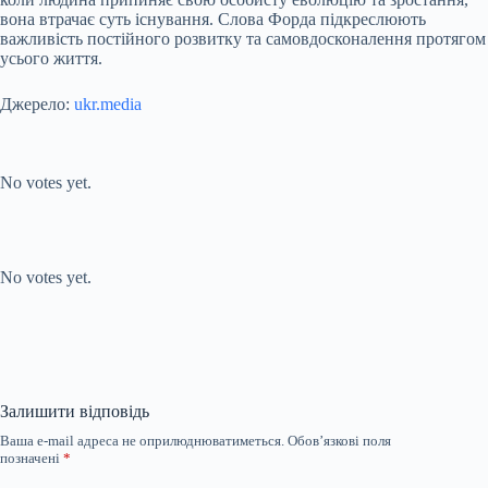
вона втрачає суть існування. Слова Форда підкреслюють
важливість постійного розвитку та самовдосконалення протягом
усього життя.
Джерело:
ukr.media
Submit Rating
Rate this item:
No votes yet.
Submit Rating
Rate this item:
No votes yet.
Залишити відповідь
Ваша e-mail адреса не оприлюднюватиметься.
Обов’язкові поля
позначені
*