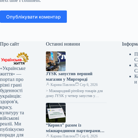
next time I comment.
Опублікувати коментар
Про сайт
Останні новини
Інформ
П
С
К
«Українське
С
життя» —
JYSK запустив перший
К
портал про
магазин у Миргороді
и
різні грані
Карина Павлюк
Сер 6, 2026
буденності
> Міжнародний рітейлер товарів для
українців:
дому JYSK у четвер запустив у
роботу перший магазин у місті
здоров'я,
Миргород, що на Полтавщині,…
красу,
культуру та
військові
реалії. Ми
“Кернел” разом із
публікуємо
міжнародними партнерами
поради для
запускає сонячні
Карина Павлюк
Сер 6, 2026