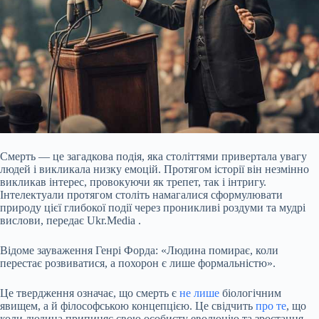
Смерть — це загадкова подія, яка століттями привертала увагу
людей і викликала низку емоцій. Протягом історії він незмінно
викликав інтерес, провокуючи як трепет, так і інтригу.
Інтелектуали протягом століть намагалися сформулювати
природу цієї глибокої події через проникливі роздуми та мудрі
вислови, передає Ukr.Media .
Відоме зауваження Генрі Форда: «Людина помирає, коли
перестає розвиватися, а похорон є лише формальністю».
Це твердження означає, що смерть є
не лише
біологічним
явищем, а й
філософською концепцією. Це свідчить
про те
, що
коли людина припиняє свою особисту еволюцію та зростання,