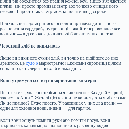
цілий рік обходитися без прання кожної речі. Якщо з’являються
плями, він просто промиває светр або точково очищає його
губкою. І просто так светр можна носити ще два роки.
Прихильність до мериносової вовни призвела до значного
розширення гардеробу американців, який тепер охоплює все
вовняне — від сорочок до нижньої білизни та шкарпеток.
Черствий хліб не викидають
Якщо ви викинете сухий хліб, ви точно не підійдете до них.
Зрештою, це
було б
марнотратно! Економні європейці цілком
спокійно їдять черствий хліб кілька днів.
Вони утримуються від використання міксерів
Це практика, яка спостерігається виключно в Західній Європі,
зокрема в Англії. Жителі цієї країни не користуються міксерами.
Як це працює? Дуже просто. У раковинах у них два крани —
один для холодної води, інший — для гарячої.
Коли вони хочуть помити руки або помити посуд, вони
закривають каналізацію і наповнюють раковину водою.