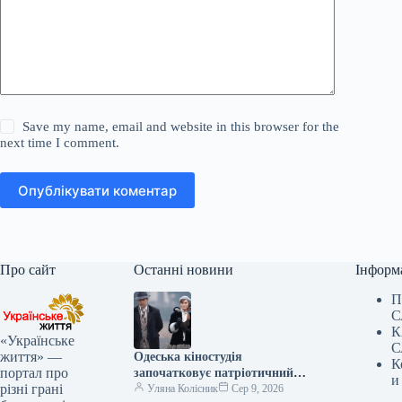
Save my name, email and website in this browser for the
next time I comment.
Опублікувати коментар
Про сайт
Останні новини
Інформ
П
С
К
«Українське
С
життя» —
Одеська кіностудія
К
портал про
започатковує патріотичний
и
різні грані
серіал «Королі світу»
Уляна Колісник
Сер 9, 2026