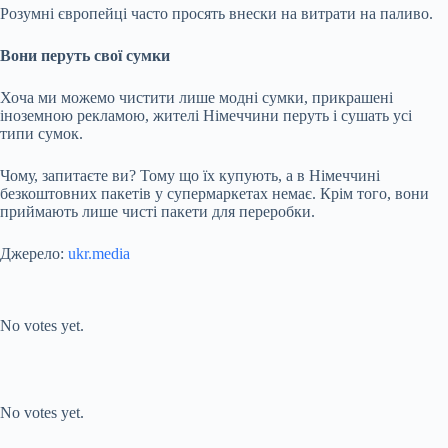
Розумні європейці часто просять внески на витрати на паливо.
Вони перуть свої сумки
Хоча ми можемо чистити лише модні сумки, прикрашені
іноземною рекламою, жителі Німеччини перуть і сушать усі
типи сумок.
Чому, запитаєте ви? Тому що їх купують, а в Німеччині
безкоштовних пакетів у супермаркетах немає. Крім того, вони
приймають лише чисті пакети для переробки.
Джерело:
ukr.media
Submit Rating
Rate this item:
No votes yet.
Submit Rating
Rate this item:
No votes yet.