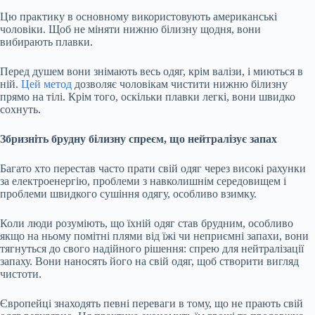
Цю практику в
основному використовують американські
чоловіки. Щоб не міняти нижню білизну щодня, вони
вибирають плавки.
Перед душем вони знімають весь одяг, крім валізи, і миються в
ній.
Цей метод
дозволяє чоловікам чистити нижню білизну
прямо на тілі. Крім того, оскільки плавки легкі, вони швидко
сохнуть.
Збризніть брудну білизну спреєм, що нейтралізує запах
Багато хто перестав часто прати свій одяг через високі рахунки
за електроенергію, проблеми з навколишнім середовищем і
проблеми швидкого сушіння одягу, особливо взимку.
Коли люди розуміють, що їхній одяг став брудним, особливо
якщо на ньому помітні плями від їжі чи неприємні запахи, вони
тягнуться до свого надійного рішення: спрею для нейтралізації
запаху. Вони наносять його на свій одяг, щоб створити вигляд
чистоти.
Європейці знаходять певні переваги в тому, що не прають свій