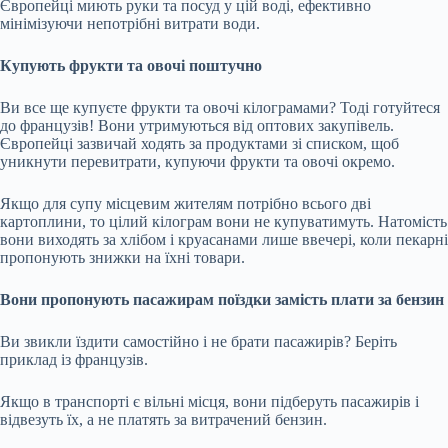
Європейці миють руки та посуд у цій воді, ефективно
мінімізуючи непотрібні витрати води.
Купують фрукти та овочі поштучно
Ви все ще купуєте фрукти та овочі кілограмами? Тоді готуйтеся
до французів! Вони утримуються від оптових закупівель.
Європейці зазвичай ходять за продуктами зі списком, щоб
уникнути перевитрати, купуючи фрукти та овочі окремо.
Якщо для супу місцевим жителям потрібно всього дві
картоплини, то цілий кілограм вони не купуватимуть. Натомість
вони виходять за хлібом і круасанами лише ввечері, коли пекарні
пропонують знижки на їхні товари.
Вони пропонують пасажирам поїздки замість плати за бензин
Ви звикли їздити самостійно і не брати пасажирів? Беріть
приклад із французів.
Якщо в транспорті є вільні місця, вони підберуть пасажирів і
відвезуть їх, а не платять за витрачений бензин.