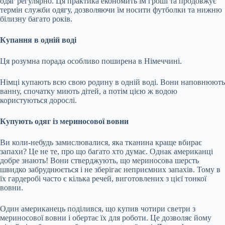
одяг регулярно. Ця практика економить їм гроші та продовжує
термін служби одягу, дозволяючи їм носити футболки та нижню
білизну багато років.
Купання в одній воді
Ця розумна порада особливо поширена в Німеччині.
Німці купають всю свою родину в одній воді. Вони наповнюють
ванну, спочатку миють дітей, а потім цією ж водою
користуються дорослі.
Купують одяг із мериносової вовни
Ви коли-небудь замислювалися, яка тканина краще вбирає
запахи? Це не те, про що багато хто думає. Однак американці
добре знають! Вони стверджують, що мериносова шерсть
швидко забруднюється і не зберігає неприємних запахів. Тому в
їх гардеробі часто є кілька речей, виготовлених з цієї тонкої
вовни.
Один американець поділився, що купив чотири светри з
мериносової вовни і обертає їх для роботи. Це дозволяє йому