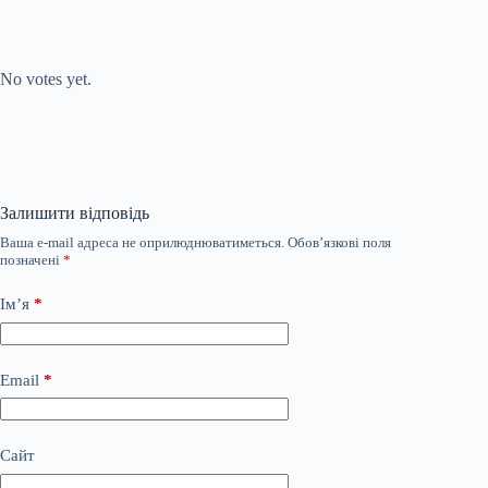
Submit Rating
Rate this item:
No votes yet.
Залишити відповідь
Ваша e-mail адреса не оприлюднюватиметься.
Обов’язкові поля
позначені
*
Ім’я
*
Email
*
Сайт