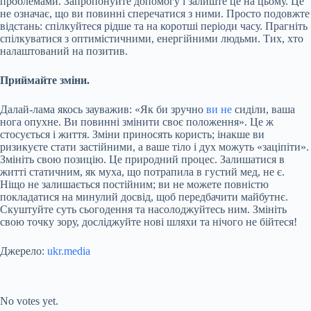
проблемами. Запропонуйте допомогу і залиште це на цьому. Це
не означає, що ви повинні сперечатися з ними. Просто подовжте
відстань: спілкуйтеся рідше та на коротші періоди часу. Прагніть
спілкуватися з оптимістичними, енергійними людьми. Тих, хто
налаштований на позитив.
Приймайте зміни.
Далай-лама якось зауважив: «Як би зручно
ви не
сиділи, ваша
нога опухне. Ви повинні змінити своє положення». Це ж
стосується і життя. Зміни приносять користь; інакше ви
ризикуєте стати застійними, а ваше тіло і дух можуть «заціпіти».
Змініть свою позицію. Це природний процес. Залишатися в
житті статичним, як муха, що потрапила в густий мед, не є.
Ніщо не залишається постійним; ви не можете повністю
покладатися на минулий досвід, щоб передбачити майбутнє.
Скуштуйте суть сьогодення та насолоджуйтесь ним. Змініть
свою точку зору, досліджуйте нові шляхи та нічого не бійтеся!
Джерело:
ukr.media
Submit Rating
Rate this item:
No votes yet.