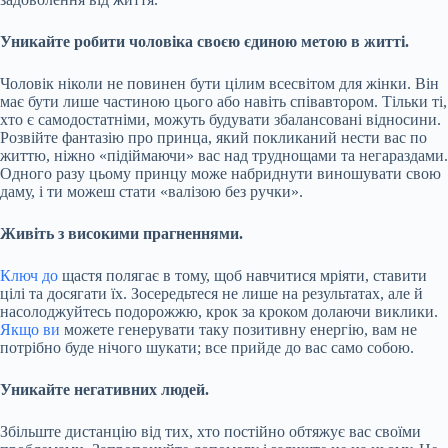
Уникайте робити чоловіка своєю єдиною метою в житті.
Чоловік ніколи не повинен бути цілим всесвітом для жінки. Він
має бути лише частиною цього або навіть співавтором. Тільки ті,
хто є самодостатніми, можуть будувати збалансовані відносини.
Розвійте фантазію про принца, який покликаний нести вас по
життю, ніжно «підіймаючи» вас над труднощами та негараздами.
Одного разу цьому принцу може набриднути виношувати свою
даму, і ти можеш стати «валізою без ручки».
Живіть з високими прагненнями.
Ключ до
щастя полягає в тому, щоб навчитися мріяти, ставити
цілі та досягати їх. Зосередьтеся не лише на результатах, але й
насолоджуйтесь подорожжю, крок за кроком долаючи виклики.
Якщо ви
можете генерувати таку позитивну енергію, вам не
потрібно буде нічого шукати; все прийде до вас само собою.
Уникайте негативних людей.
Збільште дистанцію від тих, хто постійно обтяжує вас своїми