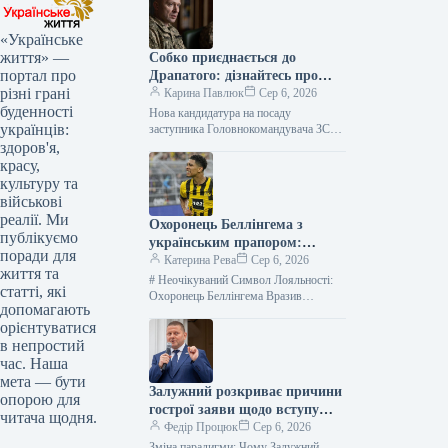
«Українське
життя» —
Собко приєднається до
портал про
Драпатого: дізнайтесь про
різні грані
нового заступника
Карина Павлюк
Сер 6, 2026
буденності
Нова кандидатура на посаду
українців:
заступника Головнокомандувача ЗСУ
Начальник штабу 11 армійського
здоров'я,
корпусу Сергій Собко готується
красу,
обійняти посаду заступника
культуру та
Головнокомандувача Збройними…
військові
реалії. Ми
Охоронець Беллінгема з
публікуємо
українським прапором:
поради для
несподівана зустріч у Мадриді
Катерина Рева
Сер 6, 2026
життя та
# Неочікуваний Символ Лояльності:
статті, які
Охоронець Беллінгема Вразив
допомагають
Тризубом на Руці Півзахисник
орієнтуватися
англійської збірної та зірка
в непростий
мадридського “Реала”, Джуд
Беллінгем, був…
час. Наша
мета — бути
Залужний розкриває причини
опорою для
гострої заяви щодо вступу
читача щодня.
України до НАТО
Федір Процюк
Сер 6, 2026
Зміна парадигми: Чому Залужний