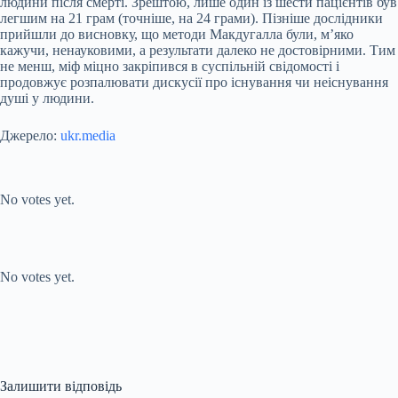
людини після смерті. Зрештою, лише один із шести пацієнтів був
легшим на 21 грам (точніше, на 24 грами). Пізніше дослідники
прийшли до висновку, що методи Макдугалла були, м’яко
кажучи, ненауковими, а результати далеко не достовірними. Тим
не менш, міф міцно закріпився в суспільній свідомості і
продовжує розпалювати дискусії про існування чи неіснування
душі у людини.
Джерело:
ukr.media
Submit Rating
Rate this item:
No votes yet.
Submit Rating
Rate this item:
No votes yet.
Залишити відповідь