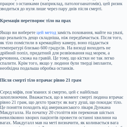
працює з останками (наприклад, патологоанатомів), цей ризик
зводиться до нуля лише через пару днів після смерті.
Кремація перетворює тіло на прах
Якщо ви виберете
цей метод
замість поховання, майте на увазі,
що реальність дещо складніша, ніж передбачається. Після того,
як тіло помістили в кремаційну камеру, воно піддається
температурі близько 600 градусів. На виході виходить не
дрібний попіл, придатний для розвіювання над морем, а
речовина, схожа на гравій. Це тому, що кістки не так легко
спалити. Крім того, якщо у людини були тверді імпланти,
необхідна подальша обробка останків.
Після смерті тіло втрачає рівно 21 грам
Серед міфів, пов’язаних зі смертю, цей є найбільш
захоплюючим. Вважається, що в момент смерті людина втрачає
рівно 21 грам, що дехто трактує як вагу душі, що покидає тіло.
Це поняття походить від американського лікаря Дункана
Макдугалла. На початку 20 століття він переконав шістьох
невиліковно хворих пацієнтів провести останні хвилини на
вагах. Макдугалл мав на меті визначити, як коливається вага