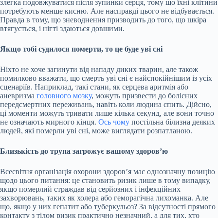
злегка подовжуватися після зупинки серця, тому що їхні клітини
потребують менше кисню. Але насправді цього не відбувається.
Правда в тому, що зневоднення призводить до того, що шкіра
втягується, і нігті здаються довшими.
Якщо тобі судилося померти, то це буде уві сні
Ніхто не хоче загинути від нападу диких тварин, але також
помилково вважати, що смерть уві сні є найспокійнішим із усіх
сценаріїв. Наприклад, такі стани, як серцева аритмія або
аневризма
головного мозку
, можуть призвести до болісних
передсмертних переживань, навіть коли людина спить. Дійсно,
ці моменти можуть тривати лише кілька секунд, але вони точно
не означають мирного кінця.
Ось чому
постільна білизна деяких
людей, які померли уві сні, може виглядати розпатланою.
Близькість до трупа загрожує вашому здоров’ю
Всесвітня організація охорони здоров’я має однозначну позицію
щодо цього питання: це становить ризик лише в тому випадку,
якщо померлий страждав від серйозних і інфекційних
захворювань, таких як холера або геморагічна лихоманка. Але
що, якщо у них гепатит або туберкульоз? За відсутності прямого
контакту з тілом ризик практично незначний, а для тих, хто