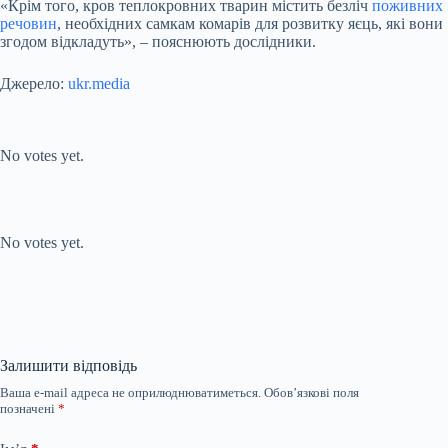
«Крім того, кров теплокровних тварин містить безліч
поживних
речовин
, необхідних самкам комарів для розвитку яєць, які вони
згодом відкладуть», – пояснюють дослідники.
Джерело:
ukr.media
Submit Rating
Rate this item:
No votes yet.
Submit Rating
Rate this item:
No votes yet.
Залишити відповідь
Ваша e-mail адреса не оприлюднюватиметься.
Обов’язкові поля
позначені
*