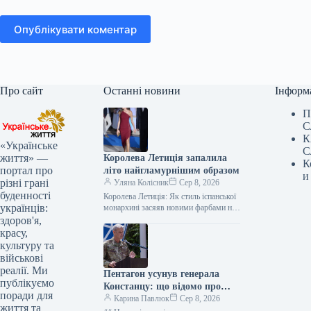
Опублікувати коментар
Про сайт
Останні новини
Інформ
П
С
К
«Українське
С
життя» —
Королева Летиція запалила
К
портал про
літо найгламурнішим образом
и
різні грані
Уляна Колісник
Сер 8, 2026
буденності
Королева Летиція: Як стиль іспанської
українців:
монархині засяяв новими фарбами на
Майорці Її Величність Королева
здоров'я,
Летиція, відома своєю незмінною
красу,
елегантністю, нещодавно…
культуру та
військові
реалії. Ми
Пентагон усунув генерала
публікуємо
Констанцу: що відомо про
поради для
рішення щодо військової
Карина Павлюк
Сер 8, 2026
життя та