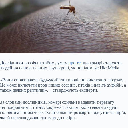
Дослідники розвіяли хибну думку
про те
, що комарі атакують
людей на основі певних груп крові, як повідомляє Ukr.Media.
«Вони споживають будь-який тип крові, не виключно людську.
Це може включати кров інших ссавців, птахів і навіть амфібій, а
також деяких рептилій», – стверджують експерти.
За словами дослідників, комарі схильні надавати перевагу
теплокровним істотам, зокрема ссавцям, включаючи людей,
головним чином через їхній більший розмір та відсутність пір’я,
яке б перешкоджало доступу
до шкіри.