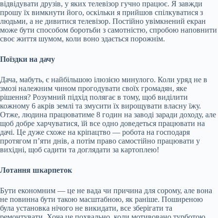
відвідувати друзів, у яких телевізор гучно працює. Я завжди
прошу їх вимкнути його, оскільки я прийшов спілкуватися з
людьми, а не дивитися телевізор. Постійно увімкнений екран
може бути способом боротьби з самотністю, спробою наповнити
своє життя шумом, коли воно здається порожнім.
Поїздки на дачу
Дача, мабуть, є найбільшою ілюзією минулого. Коли уряд не в
змозі належним чином прогодувати своїх громадян, яке
рішення? Розумний підхід полягає в тому, щоб виділити
кожному 6 акрів землі та змусити їх вирощувати власну їжу.
Отже, людина працюватиме 8 годин на заводі заради доходу, але
щоб добре харчуватися, їй все одно доведеться працювати на
дачі. Це дуже схоже на кріпацтво — робота на господаря
протягом п’яти днів, а потім право самостійно працювати у
вихідні, щоб садити та доглядати за картоплею!
Лотання шкарпеток
Бути економним — це не вада чи причина для сорому, але вона
не повинна бути такою масштабною, як раніше. Поширеною
була установка нічого не викидати, все зберігати та
ремонтувати. Хоча це похвально, коли мотивовано турботою