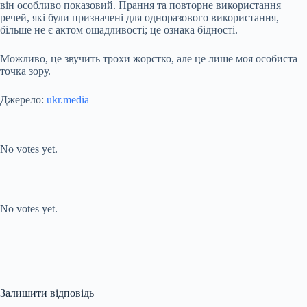
він особливо показовий. Прання та повторне використання
речей, які були призначені для одноразового використання,
більше не є актом ощадливості; це ознака бідності.
Можливо, це звучить трохи жорстко, але це лише моя особиста
точка зору.
Джерело:
ukr.media
Submit Rating
Rate this item:
No votes yet.
Submit Rating
Rate this item:
No votes yet.
Залишити відповідь