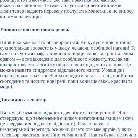
вважається дивною. Те саме стосується чищення килимів —
люди тепер надають перевагу послугам хімчистки, а не виносу
килимів на вулицю.
Уникайте носіння нових речей.
Ця звичка вже багато обговорюється. Ви купуєте нові штани/
сукню/піджак і ховаєте їх у шафу, чекаючи особливої нагоди! Те
саме стосується шаф, заповнених порцеляною та кришталевим
одягом — все відкладено для особливого моменту, тоді як ми
використовуємо залізні кухлі для наших щоденних напоїв. Це
можна назвати синдромом відкладеного життя. У наші дні
справді вважається ганебним поводитися так — слід прийняти
сьогодення та носити нові речі, поки вони ще свіжі, красиві та
модні.
Дивлячись телевізор
Ця тема, безумовно, відкрита для різних інтерпретацій. Я не
стверджую, що телебачення є цілком негативним явищем (хоча
це твердження недалеке від істини). Я маю на увазі
безперервний перегляд, оскільки багато хто має друзів, у яких
телевізор, здається, постійно увімкнений. Навіть буває незручно