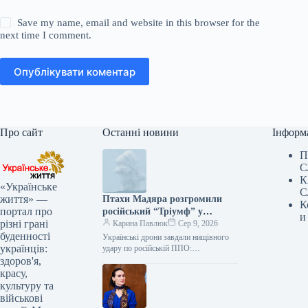
Save my name, email and website in this browser for the
next time I comment.
Опублікувати коментар
Про сайт
Останні новини
Інформ
П
С
К
«Українське
С
життя» —
Птахи Мадяра розгромили
К
портал про
російський “Тріумф” у
и
різні грані
Геленджику
Карина Павлюк
Сер 9, 2026
буденності
Українські дрони завдали нищівного
українців:
удару по російській ППО:
знешкоджено С-400 у Геленджику та
здоров'я,
чотири інші об’єкти Українські
красу,
захисники завдали потужного…
культуру та
військові