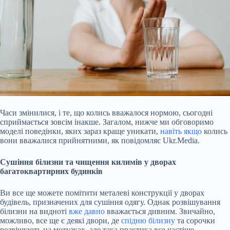
Часи змінилися, і те, що колись вважалося нормою, сьогодні
сприймається зовсім інакше. Загалом, нижче ми обговоримо
моделі поведінки, яких зараз краще уникати,
навіть якщо
колись
вони вважалися прийнятними, як повідомляє Ukr.Media.
Сушіння білизни та чищення килимів у дворах
багатоквартирних будинків
Ви все ще можете помітити металеві конструкції у дворах
будівель, призначених для сушіння одягу. Однак розвішування
білизни на видноті
вже давно
вважається дивним. Звичайно,
можливо, все ще є деякі
двори, де
спідню білизну
та сорочки
розвішують на мотузках, але така практика все частіше