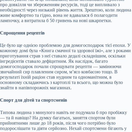
про довкілля чи збереженням ресурсів, тоді це випливало з
необхідності через низький рівень життя. Зрештою, коли людина
живе комфортно та гідно, вона не вдавалася б полагодити
лампочку, а витратила б 50 гривень на нові шкарпетки.
Спрощення рецептів
Це було ще однією проблемою для домогосподарок тієї епохи. У
кожному домі була «Книга смачної та здорової їжі», але з роками
приготування страв з неї ставало дедалі складнішим, оскільки
інгредієнтів ставало дефіцитним. Як наслідок, багато
домогосподарок почали спрощувати рецепти — замінюючи
звичайний сир плавленим сиром, м’ясо ковбасою тощо. В
результаті їхній раціон став нудним та одноманітним, в
основному складаючись з картоплі та всього, що можна було
знайти в напівпорожніх магазинах.
Спорт для дітей та спортсменів
Типова людина з минулого навіть не подумала б про пробіжку
— та й навіщо? На думку багатьох, заняття спортом були
прийнятними лише до 18 років, після чого потрібно було
подорослішати та діяти серйозно. Нехай спортсмени бігають у