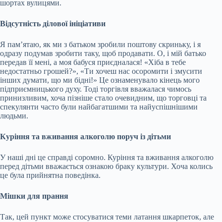
шортах вулицями.
Відсутність ділової ініціативи
Я пам’ятаю, як ми з батьком зробили поштову скриньку, і я
одразу подумав зробити таку, щоб продавати. О, і мій батько
передав її мені, а моя бабуся приєдналася! «Хіба в тебе
недостатньо грошей?», «Ти хочеш нас осоромити і змусити
інших думати, що ми бідні!» Це ознаменувало кінець мого
підприємницького духу. Тоді торгівля вважалася чимось
принизливим, хоча пізніше стало очевидним, що торговці та
спекулянти часто були найбагатшими та найуспішнішими
людьми.
Куріння та вживання алкоголю поруч із дітьми
У наші дні це справді соромно. Куріння та вживання алкоголю
перед дітьми вважається ознакою браку культури. Хоча колись
це була прийнятна поведінка.
Мішки для прання
Так, цей пункт може стосуватися теми латання шкарпеток, але