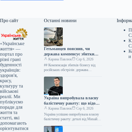
Про сайт
Останні новини
Інформ
П
С
К
«Українське
С
життя» —
Гетьманцев пояснив, чи
К
портал про
держава компенсує збитки
и
різні грані
бізнесам від ударів РФ
Карина Павлюк
Сер 6, 2026
буденності
## Компенсація збитків бізнесу від
українців:
російських обстрілів: держава
чекатиме на репарації Держава наразі
здоров'я,
не має фінансових ресурсів для
красу,
прямого відшкодування…
культуру та
військові
реалії. Ми
Україна випробувала власну
публікуємо
балістичну ракету: що відомо
поради для
про нову зброю
Карина Павлюк
Сер 6, 2026
життя та
Україна успішно випробувала власну
статті, які
балістичну ракету: деталі від Михайла
допомагають
Федорова Напередодні завершення
орієнтуватися
своєї каденції на посаді міністра