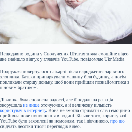
Нещодавно родина у Сполучених Штатах зняла емоційне відео,
яке знайшло відгук у глядачів YouTube, повідомляє Ukr.Media.
Подружжя повернулося з лікарні після народження чарівного
хлопчика. Батьки припаркували машину біля будинку, а потім
покликали старшу доньку, щоб вони прийшли познайомитися з
її новим братиком.
Дівчинка була сповнена радості, але її подальша реакція
зворушила
не лише
оточуючих, а й величезну кількість
користувачів інтернету
. Вона не змогла стримати сліз і емоційно
прийняла
нове поповнення в родині. Більше того, користувачі
YouTube були захоплені як немовлям, так і дівчинкою,
про що
свідчать десятки тисяч переглядів відео.