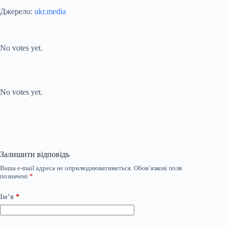
Джерело:
ukr.media
Submit Rating
Rate this item:
No votes yet.
Submit Rating
Rate this item:
No votes yet.
Залишити відповідь
Ваша e-mail адреса не оприлюднюватиметься.
Обов’язкові поля
позначені
*
Ім’я
*