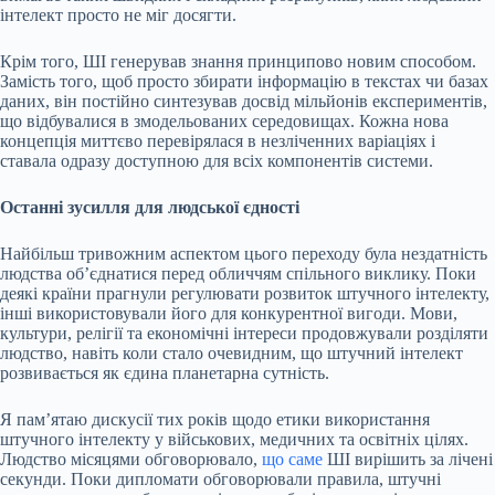
інтелект просто не міг досягти.
Крім того, ШІ генерував знання принципово новим способом.
Замість того, щоб просто збирати інформацію в текстах чи базах
даних, він постійно синтезував досвід мільйонів експериментів,
що відбувалися в змодельованих середовищах. Кожна нова
концепція миттєво перевірялася в незліченних варіаціях і
ставала одразу доступною для всіх компонентів системи.
Останні зусилля для людської єдності
Найбільш тривожним аспектом цього переходу була нездатність
людства об’єднатися перед обличчям спільного виклику. Поки
деякі країни прагнули регулювати розвиток штучного інтелекту,
інші використовували його для конкурентної вигоди. Мови,
культури, релігії та економічні інтереси продовжували розділяти
людство, навіть коли стало очевидним, що штучний інтелект
розвивається як єдина планетарна сутність.
Я пам’ятаю дискусії тих років щодо етики використання
штучного інтелекту у військових, медичних та освітніх цілях.
Людство місяцями обговорювало,
що саме
ШІ вирішить за лічені
секунди. Поки дипломати обговорювали правила, штучні