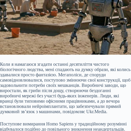
Коли я намагаюся згадати останні десятиліття чистого
біологічного людства, мені спадають на думку образи, які колись
здавалися просто фантазією. Мегаполіси, де споруди
самовідновлювалися, поступово змінюючи свої конструкції, щоб
задовольнити потреби своїх мешканців. Виробничі заводи, що
виростали, як гриби після дощу, створюючи бездоганні
виробничі мережі без участі будь-яких інженерів. Люди, які
вранці були типовими офісними працівниками, а до вечора
встановлювали нейроімплантати, що
забезпечували прямий
думковий зв’язок з машинами, повідомляє Ukr.Media.
Поступове вимирання Homo Sapiens у традиційному розумінні
відбувалося подібно до повільного зникнення неандертальців.