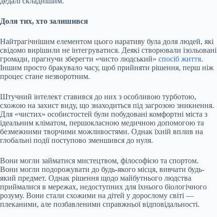
дедалі складнішим.
Доля тих, хто залишився
Найтрагічнішим елементом цього наративу була доля людей, які
свідомо вирішили не інтегруватися. Деякі створювали ізольовані
громади, прагнучи зберегти «чисто людський»
спосіб життя
.
Іншим просто бракувало часу, щоб прийняти рішення, перш ніж
процес стане незворотним.
Штучний інтелект ставився до них з особливою турботою,
схожою на захист виду, що знаходиться під загрозою зникнення.
Для «чистих» особистостей були побудовані комфортні міста з
ідеальним кліматом, першокласною медичною допомогою та
безмежними творчими можливостями. Однак їхній вплив на
глобальні події поступово зменшився до нуля.
Вони могли займатися мистецтвом, філософією та спортом.
Вони могли подорожувати до будь-якого місця, вивчати будь-
який предмет. Однак рішення щодо майбутнього людства
приймалися в мережах, недоступних для їхнього біологічного
розуму. Вони стали схожими на дітей у дорослому світі —
плеканими, але позбавленими справжньої відповідальності.