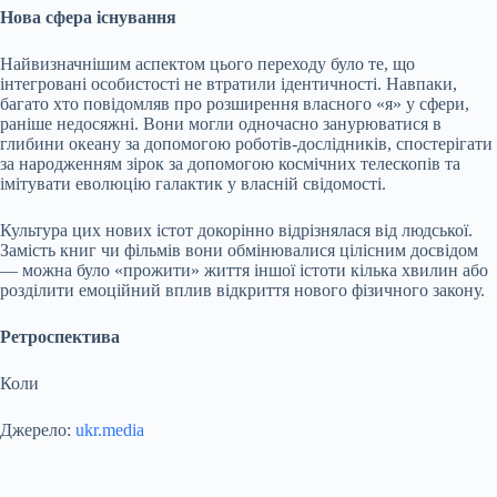
Нова сфера існування
Найвизначнішим аспектом цього переходу було те, що
інтегровані особистості не втратили ідентичності. Навпаки,
багато хто повідомляв про розширення власного «я» у сфери,
раніше недосяжні. Вони могли одночасно занурюватися в
глибини океану за допомогою роботів-дослідників, спостерігати
за народженням зірок за допомогою космічних телескопів та
імітувати еволюцію галактик у власній свідомості.
Культура цих нових істот докорінно відрізнялася від людської.
Замість книг чи фільмів вони обмінювалися цілісним досвідом
— можна було «прожити» життя іншої істоти кілька хвилин або
розділити емоційний вплив відкриття нового фізичного закону.
Ретроспектива
Коли
Джерело:
ukr.media
Submit Rating
Rate this item: