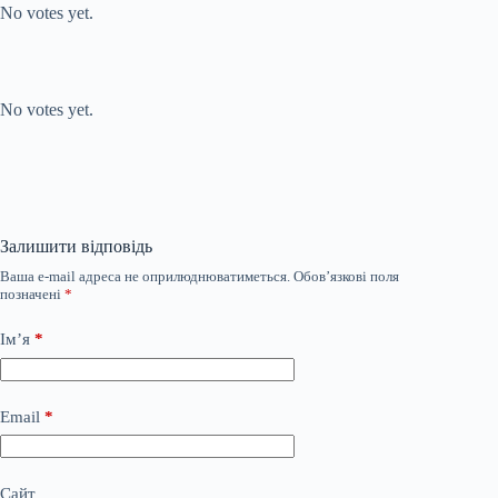
No votes yet.
Submit Rating
Rate this item:
No votes yet.
Залишити відповідь
Ваша e-mail адреса не оприлюднюватиметься.
Обов’язкові поля
позначені
*
Ім’я
*
Email
*
Сайт