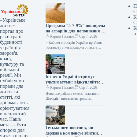
П
С
К
«Українське
С
життя» —
Програма “5-7-9%” поширена
К
портал про
на аграріїв для поповнення їх
и
різні грані
оборотних коштів –
Карина Павлюк
Сер 7, 2026
буденності
Корецький
> Кабінет міністрів України прийняв
українців:
постанову з невідкладного пакету
допомоги українським
здоров'я,
сільгоспвиробникам у зв’язку з
красу,
російськими атаками в Чорному
культуру та
морі…
військові
реалії. Ми
Бізнес в Україні отримує
публікуємо
ультиматуми: відкупляйтеся
поради для
від атак або втратите все
Карина Павлюк
Сер 7, 2026
життя та
Нова шахрайська схема: “власники
статті, які
Шахедів” вимагають гроші з
допомагають
українського бізнесу Українські
орієнтуватися
підприємці стали об’єктами нової
в непростий
схеми вимагання. Анонімні звернення,
що…
час. Наша
мета — бути
Гетьманцев пояснив, чи
опорою для
держава компенсує збитки
читача щодня.