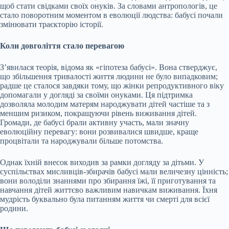
щоб стати свідками своїх онуків. За словами антропологів, це
стало поворотним моментом в еволюції людства: бабусі почали
змінювати траєкторію історії.
Коли довголіття стало перевагою
З’явилася теорія, відома як «гіпотеза бабусі». Вона стверджує,
що збільшення тривалості життя людини не було випадковим;
радше це сталося завдяки тому, що жінки репродуктивного віку
допомагали у догляді за своїми онуками. Ця підтримка
дозволяла молодим матерям народжувати дітей частіше та з
меншим ризиком, покращуючи рівень виживання дітей.
Громади, де бабусі брали активну участь, мали значну
еволюційну перевагу: вони розвивалися швидше, краще
процвітали та народжували більше потомства.
Однак їхній внесок виходив за рамки догляду за дітьми. У
суспільствах мисливців-збирачів бабусі мали величезну цінність;
вони володіли знаннями про збирання їжі, її приготування та
навчання дітей життєво важливим навичкам виживання. Їхня
мудрість буквально була питанням життя чи смерті для всієї
родини.