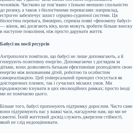
чоловіків. Частково це пов’язано з їхньою меншою схильністю
до ризику, а також з біологічними перевагами: наприклад,
естроген забезпечує захист серцево-судинної системи. Ця
біологічна перевага, ймовірно, сприяла появі «феномену бабусі»
— жінок, які досягають віку, коли можуть зробити більше внеску
в наступне покоління, ніж просто дарувати життя.
Бабусі як носії ресурсів
Антропологи помітили, що бабусі не лише допомагають, а й
генерують позитивну енергію. Допомагаючи з доглядом за
дітьми, вони дозволяють батькам ефективніше розподіляти свою
енергію між вихованням дітей, роботою та особистим
самореалізацією. Цей універсальний принцип стосується як
доісторичних племен, так і сучасних міських умов. Ми
продовжуємо існувати в цих еволюційних рамках; просто іноді
ми не помічаємо цього.
Більше того, бабусі пропонують підтримку дорослим. Часто саме
вони підтримують нас у важкі часи, нагадуючи нам, що ми не
самотні. Їхній життєвий досвід служить джерелом стійкості,
який не слід недооцінювати.