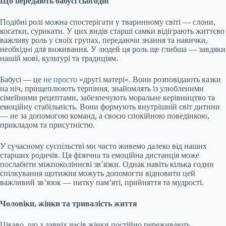
Що передають бабусі сьогодні
Подібні ролі можна спостерігати у тваринному світі — слони,
косатки, сурикати. У цих видів старші самки відіграють життєво
важливу роль у своїх групах, передаючи знання та навички,
необхідні для виживання. У людей ця роль ще глибша — завдяки
нашій мові, культурі та традиціям.
Бабусі — це
не просто
«другі матері». Вони розповідають казки
на ніч, прищеплюють терпіння, знайомлять із улюбленими
сімейними рецептами, забезпечують моральне керівництво та
емоційну стабільність. Вони формують внутрішній світ дитини
— не за допомогою команд, а своєю спокійною поведінкою,
прикладом та присутністю.
У сучасному суспільстві ми часто живемо далеко від наших
старших родичів. Ця фізична та емоційна дистанція може
послабити міжпоколіннєві зв’язки. Однак навіть кілька годин
спілкування щотижня можуть допомогти відновити цей
важливий зв’язок — нитку пам’яті, прийняття та мудрості.
Чоловіки, жінки та тривалість життя
Цікаво, що з давніх часів жінки постійно переживають