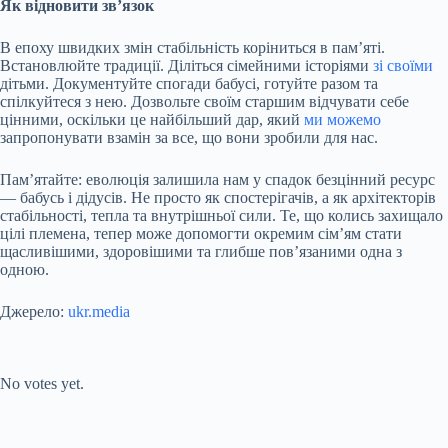
Як відновити зв’язок
В епоху швидких змін стабільність коріниться в пам’яті.
Встановлюйте традиції. Діліться сімейними історіями
зі своїми
дітьми. Документуйте спогади бабусі, готуйте разом та
спілкуйтеся з нею. Дозвольте своїм старшим відчувати себе
цінними, оскільки це найбільший дар, який
ми можемо
запропонувати взамін за все, що вони зробили для нас.
Пам’ятайте: еволюція залишила нам у спадок безцінний ресурс
— бабусь і дідусів. Не просто як спостерігачів, а як архітекторів
стабільності, тепла та внутрішньої сили. Те, що колись захищало
цілі племена, тепер може допомогти окремим сім’ям стати
щасливішими, здоровішими та глибше пов’язаними одна з
одною.
Джерело:
ukr.media
Submit Rating
Rate this item:
No votes yet.
Submit Rating
Rate this item: