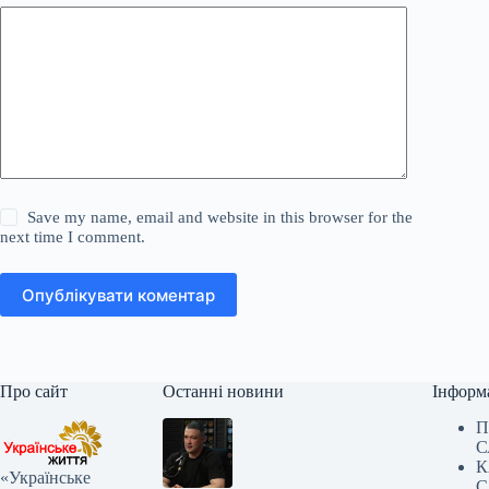
Save my name, email and website in this browser for the
next time I comment.
Опублікувати коментар
Про сайт
Останні новини
Інформ
П
С
К
«Українське
С