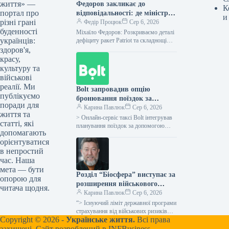
життя» —
Федоров закликає до
К
портал про
відповідальності: де міністр
и
різні грані
оборони?
Федір Процюк
Сер 6, 2026
буденності
Міхаїло Федоров: Розкриваємо деталі
українців:
дефіциту ракет Patriot та складнощі
оборонної політики Ексміністр
здоров'я,
оборони Михайло Федоров поділився
красу,
непростими подробицями процесу
культуру та
здобуття…
військові
реалії. Ми
Bolt запровадив опцію
публікуємо
бронювання поїздок за
поради для
допомогою ChatGPT у всіх
Карина Павлюк
Сер 6, 2026
життя та
країнах, де працює компанія.
> Онлайн-сервіс таксі Bolt інтегрував
статті, які
планування поїздок за допомогою
допомагають
ChatGPT у всіх державах своєї
орієнтуватися
присутності, включно з Україною.
в непростий
Відповідно до…
час. Наша
мета — бути
Розділ “Біосфера” виступає за
опорою для
розширення військового
читача щодня.
страхування на товари та
Карина Павлюк
Сер 6, 2026
сировину, а також за
“> Існуючий ліміт державної програми
мораторій на перевірки.
страхування від військових ризиків
Copyright © 2026 -
Українське життя.
Всі права
становить 30 мільйонів гривень на
одну юридичну особу та охоплює
захищені. Сайт розроблений в
INFBusiness