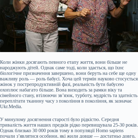
Коли жінки досягають певного етапу життя, вони більше не
народжують дітей. Однак саме тоді, коли здається, що їхнє
біологічне призначення завершено, вони беруть на себе ще одну
важливу роль — роль бабусі. Хоча цей термін науково стосується
жінок у пострепродуктивній фазі, реальність бути бабусею
охоплює набагато більше. Вона виходить за рамки віку та
сімейного стану, втілюючи зв’язок, турботу, мудрість та здатність
переплітати тканину часу з покоління в покоління, як зазначає
Ukr.Media.
У
минулому досягнення старості було рідкістю. Середня
тривалість життя наших предків рідко перевищувала 25-30 років.
Однак близько 30 000 років тому в популяції Homo sapiens
почали з’являтися особини, які жили довше — достатньо довго,