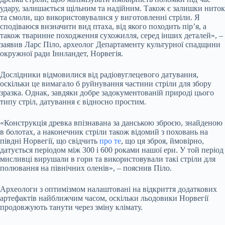
удару, залишається щільним та надійним. Також є залишки ниток
та смоли, що використовувалися у виготовленні стріли. Я
сподіваюся визначити вид птаха, від якого походить пір’я, а
також тваринне походження сухожилля, серед інших деталей», –
заявив Ларс Піло, археолог Департаменту культурної спадщини
окружної ради Іннландет, Норвегія.
Дослідники відмовилися від радіовуглецевого датування,
оскільки це вимагало б руйнування частини стріли для збору
зразка. Однак, завдяки добре задокументованій природі цього
типу стріл, датування є відносно простим.
«Конструкція древка впізнавана за данською зброєю, знайденою
в болотах, а наконечник стріли також відомий з поховань на
півдні Норвегії, що свідчить
про те
, що ця зброя, ймовірно,
датується періодом між 300 і 600 роками нашої ери. У той період
мисливці вирушали в гори та використовували такі стріли для
полювання на північних оленів», – пояснив Піло.
Археологи з оптимізмом налаштовані на відкриття додаткових
артефактів найближчим часом, оскільки льодовики Норвегії
продовжують танути через зміну клімату.