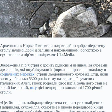
Археологи в Норвегії виявили надзвичайно добре збережену
стрілу залізної доби із залізним наконечником, обгорткою з
сухожилля та пір’ям, повідомляє Ukr.Media.
Збереження пір’я стріл є досить рідкісним явищем. За словами
археологів, які опублікували інформацію про свою знахідку в
соціальних мережах
, стріли льодовикового чоловіка Етці, який
загинув близько 5300 років тому на території сучасних
Італійських Альп, також зберегли своє пір’я, хоча його стан не
такий ідеальний,
як у
цієї
нещодавно виявленої 1700-річної
стріли.
«Це, ймовірно, найкраще збережена стріла з усіх знайдених.
Наприклад, сухожилля, обмотане навколо переднього кінця
древка стріли, щоб мінімізувати ймовірність поломки під час