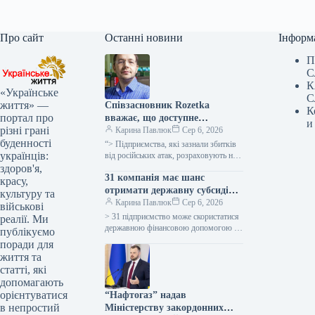
Про сайт
Останні новини
Інформ
П
С
К
«Українське
С
життя» —
Співзасновник Rozetka
К
портал про
вважає, що доступне
и
різні грані
страхування, податкові
Карина Павлюк
Сер 6, 2026
буденності
послаблення та кредитування
“> Підприємства, які зазнали збитків
українців:
на відновлення можуть
від російських атак, розраховують на
заходи з боку держави для
здоров'я,
підтримати підприємства, які
31 компанія має шанс
пом’якшення наслідків утрат, зокрема
красу,
зазнали збитків.
на…
отримати державну субсидію
культуру та
на зведення ферм.
Карина Павлюк
Сер 6, 2026
військові
> 31 підприємство може скористатися
реалії. Ми
державною фінансовою допомогою в
публікуємо
рамках програми підтримки зведення
поради для
та відновлення тваринницьких
життя та
об’єктів, як інформує пресслужба…
статті, які
допомагають
орієнтуватися
“Нафтогаз” надав
в непростий
Міністерству закордонних