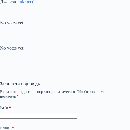
Джерело:
ukr.media
Submit Rating
Rate this item:
No votes yet.
Submit Rating
Rate this item:
No votes yet.
Залишити відповідь
Ваша e-mail адреса не оприлюднюватиметься.
Обов’язкові поля
позначені
*
Ім’я
*
Email
*