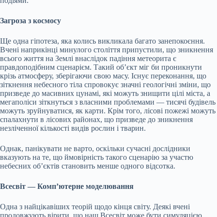
подіями.
Загроза з космосу
Ще одна гіпотеза, яка колись викликала багато занепокоєння.
Вчені наприкінці минулого століття припустили, що зникнення
всього життя на Землі внаслідок падіння метеорита є
правдоподібним сценарієм. Такий об’єкт міг би проникнути
крізь атмосферу, зберігаючи свою масу. Існує переконання, що
зіткнення небесного тіла спровокує значні геологічні зміни, що
призведе до масивних цунамі, які можуть знищити цілі міста, а
мегаполіси зіткнуться з власними проблемами — тисячі будівель
можуть зруйнуватися, як карти. Крім того, лісові пожежі можуть
спалахнути в лісових районах, що призведе до зникнення
незліченної кількості видів рослин і тварин.
Однак, панікувати не варто, оскільки сучасні дослідники
вказують на те, що ймовірність такого сценарію за участю
небесних об’єктів становить менше одного відсотка.
Всесвіт — Комп’ютерне моделювання
Одна з найцікавіших теорій щодо кінця світу. Деякі вчені
продовжують вірити, що наш Всесвіт може бути симуляцією,