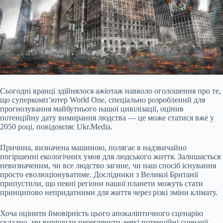
Сьогодні вранці здійнялося ажіотаж навколо оголошення про те,
що суперкомп’ютер World One, спеціально розроблений для
прогнозування майбутнього нашої цивілізації, оцінив
потенційну дату вимирання людства — це може статися вже у
2050 році, повідомляє Ukr.Media.
Причина, визначена машиною, полягає в надзвичайно
погіршенні екологічних умов для людського життя. Залишається
невизначеним, чи все людство загине, чи наш спосіб існування
просто еволюціонуватиме. Дослідники з Великої Британії
припустили, що певні регіони нашої планети можуть стати
принципово непридатними для життя через різкі зміни клімату.
Хоча оцінити ймовірність цього апокаліптичного сценарію
складно, ми вирішили переглянути деякі потенційні сценарії