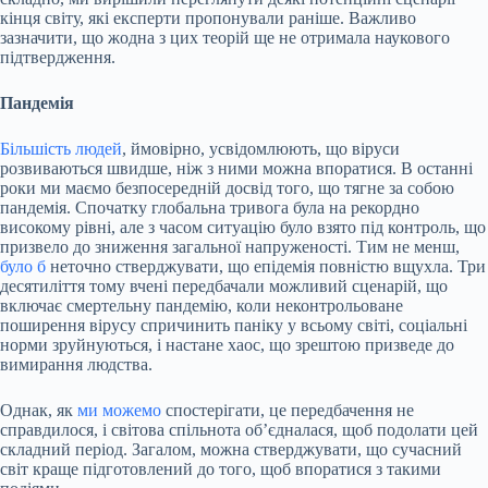
кінця світу, які експерти пропонували раніше. Важливо
зазначити, що жодна з цих теорій ще не отримала наукового
підтвердження.
Пандемія
Більшість людей
, ймовірно, усвідомлюють, що віруси
розвиваються швидше, ніж з ними можна впоратися. В останні
роки ми маємо безпосередній досвід того, що тягне за собою
пандемія. Спочатку глобальна тривога була на рекордно
високому рівні, але з часом ситуацію було взято під контроль, що
призвело до зниження загальної напруженості. Тим не менш,
було б
неточно стверджувати, що епідемія повністю вщухла. Три
десятиліття тому вчені передбачали можливий сценарій, що
включає смертельну пандемію, коли неконтрольоване
поширення вірусу спричинить паніку у всьому світі, соціальні
норми зруйнуються, і настане хаос, що зрештою призведе до
вимирання людства.
Однак, як
ми можемо
спостерігати, це передбачення не
справдилося, і світова спільнота об’єдналася, щоб подолати цей
складний період. Загалом, можна стверджувати, що сучасний
світ краще підготовлений до того, щоб впоратися з такими