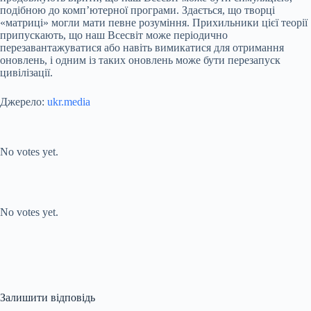
подібною до комп’ютерної програми. Здається, що творці
«матриці» могли мати певне розуміння. Прихильники цієї теорії
припускають, що наш Всесвіт може періодично
перезавантажуватися або навіть вимикатися для отримання
оновлень, і одним із таких оновлень може бути перезапуск
цивілізації.
Джерело:
ukr.media
Submit Rating
Rate this item:
No votes yet.
Submit Rating
Rate this item:
No votes yet.
Залишити відповідь