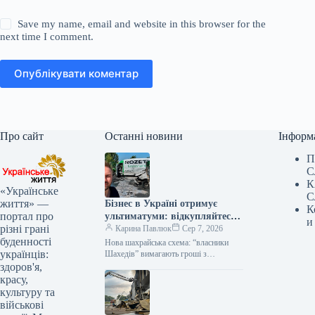
Save my name, email and website in this browser for the
next time I comment.
Опублікувати коментар
Про сайт
Останні новини
Інформ
П
С
К
«Українське
С
життя» —
Бізнес в Україні отримує
К
портал про
ультиматуми: відкупляйтеся
и
різні грані
від атак або втратите все
Карина Павлюк
Сер 7, 2026
буденності
Нова шахрайська схема: “власники
українців:
Шахедів” вимагають гроші з
українського бізнесу Українські
здоров'я,
підприємці стали об’єктами нової
красу,
схеми вимагання. Анонімні звернення,
культуру та
що…
військові