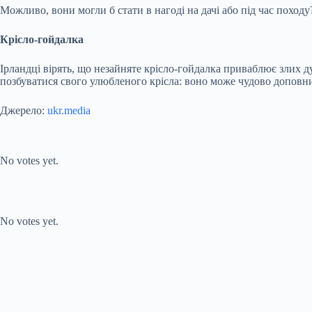
Можливо, вони могли б стати в нагоді на дачі або під час походу?
Крісло-гойдалка
Ірландці вірять, що незайняте крісло-гойдалка приваблює злих ду
позбуватися свого улюбленого крісла: воно може чудово доповни
Джерело:
ukr.media
Submit Rating
Rate this item:
No votes yet.
Submit Rating
Rate this item:
No votes yet.