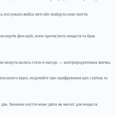
ь послужать якійсь меті або знайдуть нове життя.
 експертів фен-шуй, вони притягують нещастя та брак
ни можуть колись стати в нагоді, — контрпродуктивна звичка.
випускного відео, подумайте про оцифрування цих стрічок та
дім. Зношене взуття може діяти як магніт для нещастя.