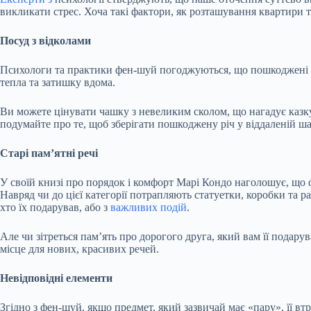
викликати стрес. Хоча такі фактори, як розташування квартири т
Посуд з відколами
Психологи та практики фен-шуй погоджуються, що пошкоджені 
тепла та затишку вдома.
Ви можете цінувати чашку з невеликим сколом, що нагадує казку
подумайте про те, щоб зберігати пошкоджену річ у віддаленій ша
Старі пам’ятні речі
У своїй книзі про порядок і комфорт Марі Кондо наголошує, що 
Навряд чи до цієї категорії потрапляють статуетки, коробки та р
хто їх подарував, або з
важливих подій
.
Але чи зітреться пам’ять про дорогого друга, який вам її подару
місце для нових, красивих речей.
Невідповідні елементи
Згідно з фен-шуй, якщо предмет, який зазвичай має «пару», її в