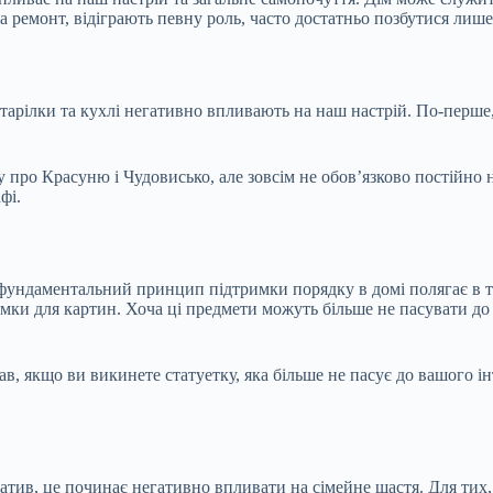
а ремонт, відіграють певну роль, часто достатньо позбутися лише
тарілки та кухлі негативно впливають на наш
настрій. По-перше
 про Красуню і Чудовисько, але зовсім не обов’язково постійно 
фі.
фундаментальний принцип підтримки порядку в домі полягає в том
амки для картин. Хоча ці предмети можуть більше не пасувати до н
вав, якщо ви викинете статуетку, яка більше не пасує до вашого 
тратив, це починає негативно впливати на сімейне щастя. Для ти