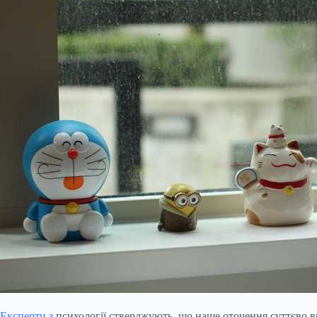
Експерти з
психології стверджують, що наше оточення суттєво вп