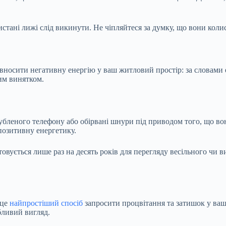
стані лижі слід викинути. Не чіпляйтеся за думку, що вони колис
ивносити негативну енергію у ваш житловий простір: за словами
ним винятком.
убленого телефону або обірвані шнури під приводом того, що во
позитивну енергетику.
овується лише раз на десять років для перегляду весільного чи 
 це
найпростіший спосіб
запросити процвітання та затишок у ваш 
абливий вигляд.