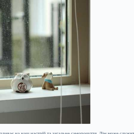
ливає на наш настрій та загальне самопочуття. Дім може служит