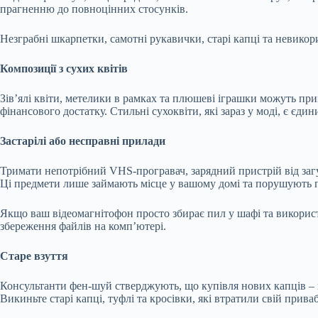
прагненню до повноцінних стосунків.
Незграбні шкарпетки, самотні рукавички, старі капці та невикори
Композиції з сухих квітів
Зів’ялі квіти, метелики в рамках та плюшеві іграшки можуть пр
фінансового достатку. Стильні сухоквіти, які зараз у моді, є єди
Застарілі або несправні прилади
Тримати непотрібний VHS-програвач, зарядний пристрій від заг
Ці предмети лише займають місце у вашому домі та порушують 
Якщо ваш відеомагнітофон просто збирає пил у шафі та використ
збереження файлів на комп’ютері.
Старе взуття
Консультанти фен-шуй стверджують, що купівля нових капців –
Викиньте старі капці, туфлі та кросівки, які втратили свій прив