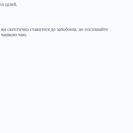
их цілей.
о ви скептично ставитеся до забобонів, не поспішайте
а чашкою чаю.