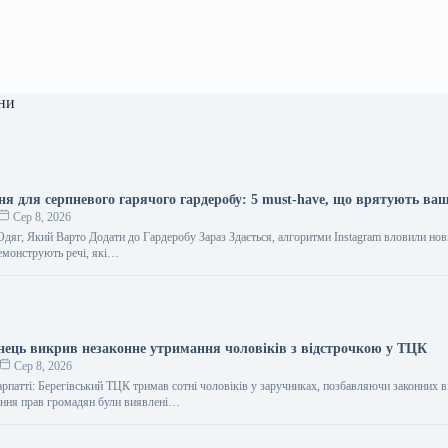
ни
ня для серпневого гарячого гардеробу: 5 must-have, що врятують ва
Сер 8, 2026
Одяг, Який Варто Додати до Гардеробу Зараз Здається, алгоритми Instagram вловили нов
емонструють речі, які…
інець викрив незаконне утримання чоловіків з відстрочкою у ТЦК
Сер 8, 2026
арпатті: Берегівський ТЦК тримав сотні чоловіків у заручниках, позбавляючи законних 
ння прав громадян були виявлені…