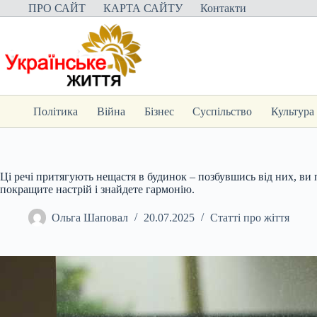
Перейти
ПРО САЙТ
КАРТА САЙТУ
Контакти
до
вмісту
Політика
Війна
Бізнес
Суспільство
Культура
Ці речі притягують нещастя в будинок – позбувшись від них, ви
покращите настрій і знайдете гармонію.
Ольга Шаповал
20.07.2025
Статті про жіття