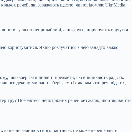
 кількох речей, які заважають щастю, як повідомляє Ukr.Media.
, вони візуально непривабливі, а по-друге, порушують відчуття
нею користуватися. Якщо розлучатися з нею занадто важко,
у, щоб зберігати лише ті предмети, які викликають радість.
ашого декору, ми часто зберігаємо їх як пам’ятні речі від тих,
інтер’єру? Позбавтеся непотрібних речей без жалю, щоб звільнити
х, хто ще не знайшов свого партнера, це може перешкодити