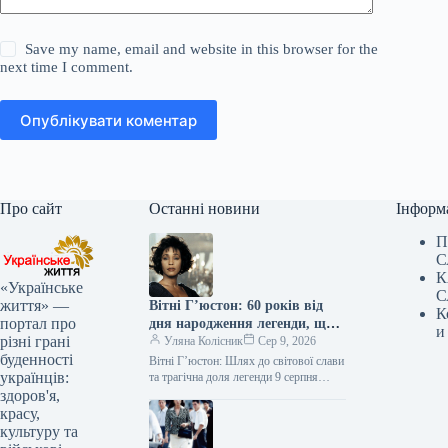
Save my name, email and website in this browser for the
next time I comment.
Опублікувати коментар
Про сайт
Останні новини
Інформ
П
С
К
«Українське
С
життя» —
Вітні Г’юстон: 60 років від
К
портал про
дня народження легенди, що
и
різні грані
пережила злети, падіння та
Уляна Колісник
Сер 9, 2026
буденності
трагічний фінал
Вітні Г’юстон: Шлях до світової слави
українців:
та трагічна доля легенди 9 серпня
виповнилося б 60 років легендарній
здоров'я,
американській співачці Вітні…
красу,
культуру та