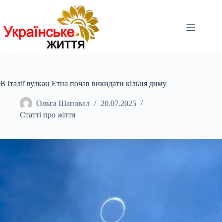
Перейти
до
вмісту
В Італії вулкан Етна почав викидати кільця диму
Ольга Шаповал
20.07.2025
Статті про жіття