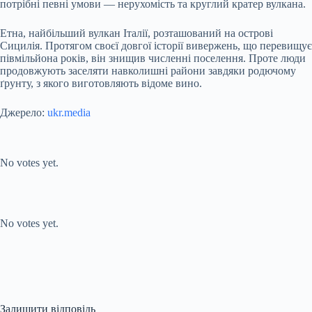
потрібні певні умови — нерухомість та круглий кратер вулкана.
Етна, найбільший вулкан Італії, розташований на острові
Сицилія. Протягом своєї довгої історії вивержень, що перевищує
півмільйона років, він знищив численні поселення. Проте люди
продовжують заселяти навколишні райони завдяки родючому
ґрунту, з якого виготовляють відоме вино.
Джерело:
ukr.media
Submit Rating
Rate this item:
No votes yet.
Submit Rating
Rate this item:
No votes yet.
Залишити відповідь