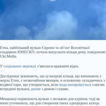
Етна, найбільший вулкан Європи та об’єкт Всесвітньої
спадщини ЮНЕСКО, почала випускати кільця диму, повідомляє
Ukr.Media.
У
соціальних мережах
з’явилися вражаючі відео.
Дослідники зазначають, що ці вихрові кільця, що виникають з
жерла Етни, є незвичайним явищем, в основному складаючись з
водяної пари, що утворюється, коли
вода випаровується
з магми
всередині вулкана,
разом з
димом і газами.
Мешканці порівнюють вулкан з люлькою для куріння, тоді як
вчені уточнюють, що для створення таких
однорідних кілець