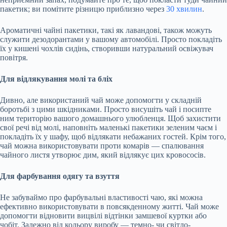
пакетик; ви помітите різницю приблизно через
30 хвилин
.
Ароматичні чайні пакетики, такі як лавандові, також можуть
служити дезодорантами у вашому автомобілі. Просто покладіть
їх у кишені чохлів сидінь, створивши натуральний освіжувач
повітря.
Для відлякування молі та бліх
Дивно, але використаний чай може допомогти у складній
боротьбі з цими шкідниками. Просто висушіть чай і посипте
ним територію вашого домашнього улюбленця. Щоб захистити
свої речі від молі, наповніть маленькі пакетики зеленим чаєм і
покладіть їх у шафу, щоб відлякати небажаних гостей. Крім того,
чай можна використовувати проти комарів — спалювання
чайного листя утворює дим, який відлякує цих кровососів.
Для фарбування одягу та взуття
Не забуваймо про фарбувальні властивості чаю, які можна
ефективно використовувати в повсякденному житті. Чай може
допомогти відновити вицвілі відтінки замшевої куртки або
чобіт. Залежно від кольору виробу — темно- чи світло-