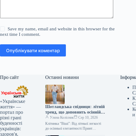
Save my name, email and website in this browser for the
next time I comment.
Опублікувати коментар
Про сайт
Останні новини
Інформ
П
С
К
«Українське
С
життя» —
Шотландська спідниця: літній
К
портал про
тренд, що доповнить осінній
и
різні грані
гардероб
Уляна Колісник
Сер 10, 2026
буденності
Клітинка “Віші”: Від літньої легкості
українців:
до осінньої елегантності Принт
“клітинка віші” міцно закріпився в
здоров'я,