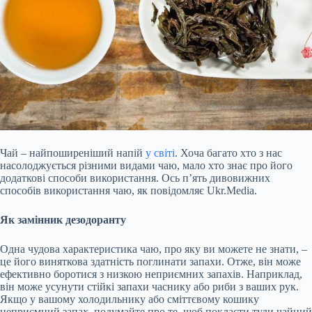
Чай – найпоширеніший напій
у світі
. Хоча багато хто з нас
насолоджується різними видами чаю, мало хто знає про його
додаткові способи використання. Ось п’ять дивовижних
способів використання чаю, як повідомляє Ukr.Media.
Як замінник дезодоранту
Одна чудова характеристика чаю, про яку ви можете не знати, –
це його виняткова здатність поглинати запахи. Отже, він може
ефективно боротися з низкою неприємних запахів. Наприклад,
він може усунути стійкі запахи часнику або риби з ваших рук.
Якщо у
вашому холодильнику або сміттєвому кошику
неприємний запах, подумайте про те, щоб покласти туди чайний