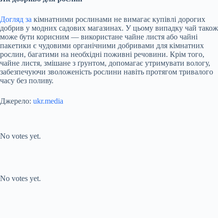
Догляд за
кімнатними рослинами не вимагає купівлі дорогих
добрив у модних садових магазинах. У цьому випадку чай також
може бути корисним — використане чайне листя або чайні
пакетики є чудовими органічними добривами для кімнатних
рослин, багатими на необхідні поживні речовини. Крім того,
чайне листя, змішане з ґрунтом, допомагає утримувати вологу,
забезпечуючи зволоженість рослини навіть протягом тривалого
часу без поливу.
Джерело:
ukr.media
Submit Rating
Rate this item:
No votes yet.
Submit Rating
Rate this item:
No votes yet.