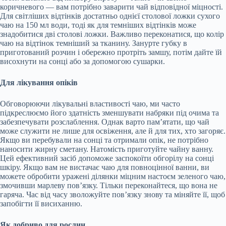
коричневого — вам потрібно заварити чай відповідної міцності.
Для світліших відтінків достатньо однієї столової ложки сухого
чаю на 150 мл води, тоді як для темніших відтінків може
знадобитися дві столові ложки. Важливо переконатися, що колір
чаю на відтінок темніший за тканину. Занурте губку в
приготований розчин і обережно протріть замшу, потім дайте їй
висохнути на сонці або за допомогою сушарки.
Для лікування опіків
Обговорюючи лікувальні властивості чаю, ми часто
підкреслюємо його здатність зменшувати набряки під очима та
забезпечувати розслаблення. Однак варто пам’ятати, що чай
може служити не лише для освіження, але й для тих, хто загоряє.
Якщо ви перебували на сонці та отримали опік, не потрібно
наносити жирну сметану. Натомість приготуйте чайну ванну.
Цей ефективний засіб допоможе заспокоїти обгорілу на сонці
шкіру. Якщо вам не вистачає чаю для повноцінної ванни, ви
можете обробити уражені ділянки міцним настоєм зеленого чаю,
змочивши марлеву пов’язку. Тільки переконайтеся, що вона не
гаряча. Час від часу зволожуйте пов’язку знову та міняйте її, щоб
запобігти її висиханню.
Як добриво для рослин